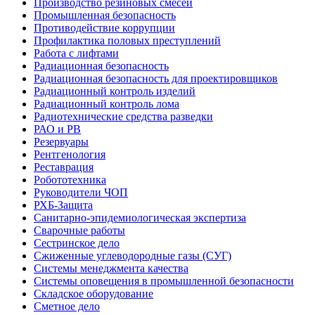
Производство резиновых смесей
Промышленная безопасность
Противодействие коррупции
Профилактика половых преступлений
Работа с лифтами
Радиационная безопасность
Радиационная безопасность для проектировщиков
Радиационный контроль изделий
Радиационный контроль лома
Радиотехнические средства разведки
РАО и РВ
Резервуары
Рентгенология
Реставрация
Робототехника
Руководители ЧОП
РХБ-Защита
Санитарно-эпидемиологическая экспертиза
Сварочные работы
Сестринское дело
Сжиженные углеводородные газы (СУГ)
Системы менеджмента качества
Системы оповещения в промышленной безопасности
Складское оборудование
Сметное дело