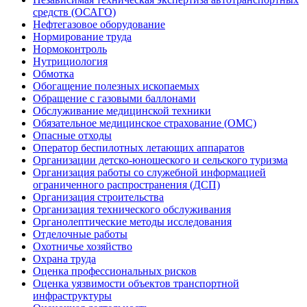
средств (ОСАГО)
Нефтегазовое оборудование
Нормирование труда
Нормоконтроль
Нутрициология
Обмотка
Обогащение полезных ископаемых
Обращение с газовыми баллонами
Обслуживание медицинской техники
Обязательное медицинское страхование (ОМС)
Опасные отходы
Оператор беспилотных летающих аппаратов
Организации детско-юношеского и сельского туризма
Организация работы со служебной информацией
ограниченного распространения (ДСП)
Организация строительства
Организация технического обслуживания
Органолептические методы исследования
Отделочные работы
Охотничье хозяйство
Охрана труда
Оценка профессиональных рисков
Оценка уязвимости объектов транспортной
инфраструктуры