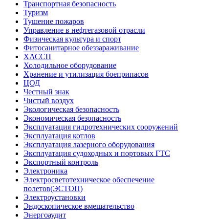
Транспортная безопасность
Туризм
Тушение пожаров
Управление в нефтегазовой отрасли
Физическая культура и спорт
Фитосанитарное обеззараживание
ХАССП
Холодильное оборудование
Хранение и утилизация боеприпасов
ЦОД
Честный знак
Чистый воздух
Экологическая безопасность
Экономическая безопасность
Эксплуатация гидротехнических сооружений
Эксплуатация котлов
Эксплуатация лазерного оборудования
Эксплуатация судоходных и портовых ГТС
Экспортный контроль
Электроника
Электросветотехническое обеспечение
полетов(ЭСТОП)
Электроустановки
Эндоскопическое вмешательство
Энергоаудит