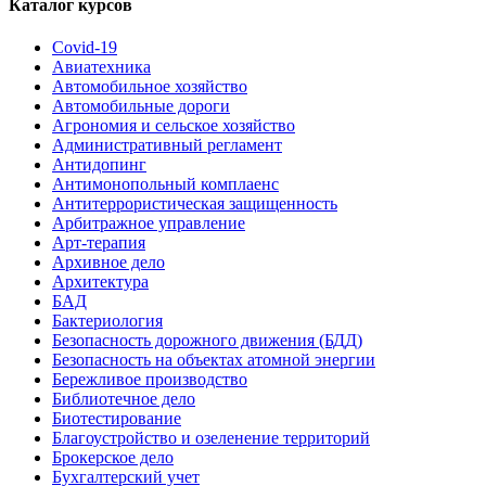
Каталог курсов
Covid-19
Авиатехника
Автомобильное хозяйство
Автомобильные дороги
Агрономия и сельское хозяйство
Административный регламент
Антидопинг
Антимонопольный комплаенс
Антитеррористическая защищенность
Арбитражное управление
Арт-терапия
Архивное дело
Архитектура
БАД
Бактериология
Безопасность дорожного движения (БДД)
Безопасность на объектах атомной энергии
Бережливое производство
Библиотечное дело
Биотестирование
Благоустройство и озеленение территорий
Брокерское дело
Бухгалтерский учет