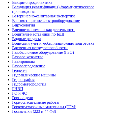
Вакцинопрофилактика
Валидация (квалификация) фармацевтического
производства
Ветеринарно-санитарная экспертиза
Взрывозащитное электрооборудование
Вирусология
Внешнеэкономическая деятельность
Водители-наставники по БДД
Водные ресурсы
Воинский учет и мобилизационная подготовка
Временная нетрудоспособности
Газобаллонное оборудование (ГБО)
Газовое хозяйство
Газопроводы
Газораспределение
Геодезия
Гидравлические машины
Гидрография
Гидрометеорология
ГНВП
ГО и ЧС
Горное дело
Горноспасательные работы
Горюче-смазочные материалы (ГСМ)
Госзакупки (223 и 44 ФЗ)