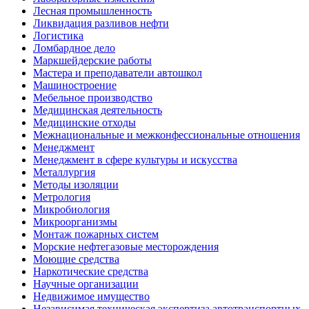
Лесная промышленность
Ликвидация разливов нефти
Логистика
Ломбардное дело
Маркшейдерские работы
Мастера и преподаватели автошкол
Машиностроение
Мебельное производство
Медицинская деятельность
Медицинские отходы
Межнациональные и межконфессиональные отношения
Менеджмент
Менеджмент в сфере культуры и искусства
Металлургия
Методы изоляции
Метрология
Микробиология
Микроорганизмы
Монтаж пожарных систем
Морские нефтегазовые месторождения
Моющие средства
Наркотические средства
Научные организации
Недвижимое имущество
Независимая техническая экспертиза автотранспортных