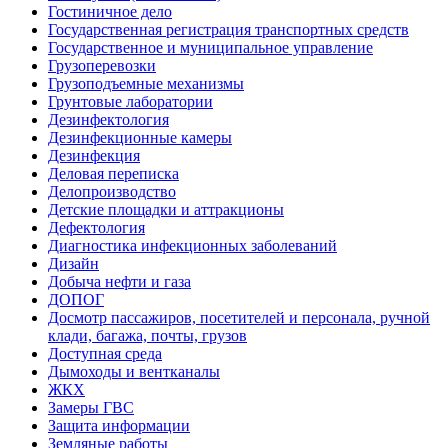
Гостиничное дело
Государственная регистрация транспортных средств
Государственное и муниципальное управление
Грузоперевозки
Грузоподъемные механизмы
Грунтовые лаборатории
Дезинфектология
Дезинфекционные камеры
Дезинфекция
Деловая переписка
Делопроизводство
Детские площадки и аттракционы
Дефектология
Диагностика инфекционных заболеваний
Дизайн
Добыча нефти и газа
ДОПОГ
Досмотр пассажиров, посетителей и персонала, ручной
клади, багажа, почты, грузов
Доступная среда
Дымоходы и вентканалы
ЖКХ
Замеры ГВС
Защита информации
Земляные работы