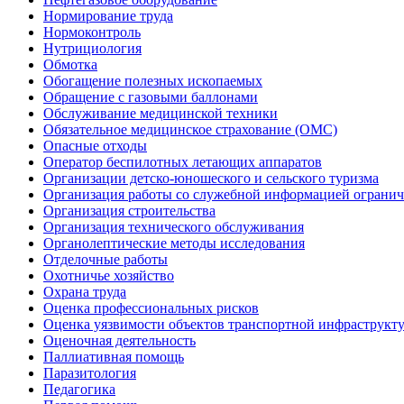
Нормирование труда
Нормоконтроль
Нутрициология
Обмотка
Обогащение полезных ископаемых
Обращение с газовыми баллонами
Обслуживание медицинской техники
Обязательное медицинское страхование (ОМС)
Опасные отходы
Оператор беспилотных летающих аппаратов
Организации детско-юношеского и сельского туризма
Организация работы со служебной информацией огранич
Организация строительства
Организация технического обслуживания
Органолептические методы исследования
Отделочные работы
Охотничье хозяйство
Охрана труда
Оценка профессиональных рисков
Оценка уязвимости объектов транспортной инфраструкт
Оценочная деятельность
Паллиативная помощь
Паразитология
Педагогика