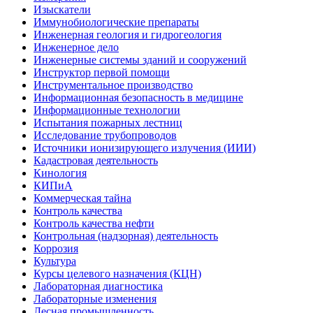
Изыскатели
Иммунобиологические препараты
Инженерная геология и гидрогеология
Инженерное дело
Инженерные системы зданий и сооружений
Инструктор первой помощи
Инструментальное производство
Информационная безопасность в медицине
Информационные технологии
Испытания пожарных лестниц
Исследование трубопроводов
Источники ионизирующего излучения (ИИИ)
Кадастровая деятельность
Кинология
КИПиА
Коммерческая тайна
Контроль качества
Контроль качества нефти
Контрольная (надзорная) деятельность
Коррозия
Культура
Курсы целевого назначения (КЦН)
Лабораторная диагностика
Лабораторные изменения
Лесная промышленность