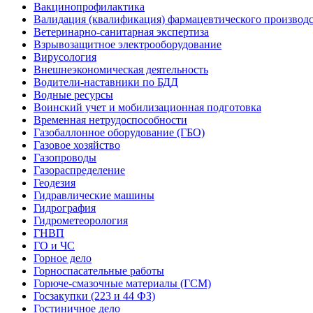
Вакцинопрофилактика
Валидация (квалификация) фармацевтического производс
Ветеринарно-санитарная экспертиза
Взрывозащитное электрооборудование
Вирусология
Внешнеэкономическая деятельность
Водители-наставники по БДД
Водные ресурсы
Воинский учет и мобилизационная подготовка
Временная нетрудоспособности
Газобаллонное оборудование (ГБО)
Газовое хозяйство
Газопроводы
Газораспределение
Геодезия
Гидравлические машины
Гидрография
Гидрометеорология
ГНВП
ГО и ЧС
Горное дело
Горноспасательные работы
Горюче-смазочные материалы (ГСМ)
Госзакупки (223 и 44 ФЗ)
Гостиничное дело