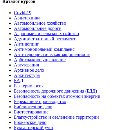
Каталог курсов
Covid-19
Авиатехника
Автомобильное хозяйство
Автомобильные дороги
Агрономия и сельское хозяйство
Административный регламент
Антидопинг
Антимонопольный комплаенс
Антитеррористическая защищенность
Арбитражное управление
Арт-терапия
Архивное дело
Архитектура
БАД
Бактериология
Безопасность дорожного движения (БДД)
Безопасность на объектах атомной энергии
Бережливое производство
Библиотечное дело
Биотестирование
Благоустройство и озеленение территорий
Брокерское дело
Бухгалтерский учет