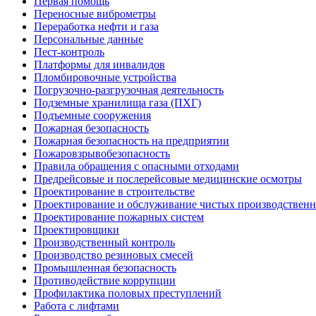
Первая помощь
Переносные виброметры
Переработка нефти и газа
Персональные данные
Пест-контроль
Платформы для инвалидов
Пломбировочные устройства
Погрузочно-разгрузочная деятельность
Подземные хранилища газа (ПХГ)
Подъемные сооружения
Пожарная безопасность
Пожарная безопасность на предприятии
Пожаровзрывобезопасность
Правила обращения с опасными отходами
Предрейсовые и послерейсовые медицинские осмотры
Проектирование в строительстве
Проектирование и обслуживание чистых производствен
Проектирование пожарных систем
Проектировщики
Производственный контроль
Производство резиновых смесей
Промышленная безопасность
Противодействие коррупции
Профилактика половых преступлений
Работа с лифтами