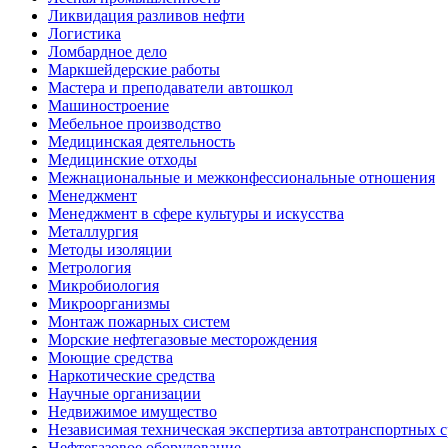
Ликвидация разливов нефти
Логистика
Ломбардное дело
Маркшейдерские работы
Мастера и преподаватели автошкол
Машиностроение
Мебельное производство
Медицинская деятельность
Медицинские отходы
Межнациональные и межконфессиональные отношения
Менеджмент
Менеджмент в сфере культуры и искусства
Металлургия
Методы изоляции
Метрология
Микробиология
Микроорганизмы
Монтаж пожарных систем
Морские нефтегазовые месторождения
Моющие средства
Наркотические средства
Научные организации
Недвижимое имущество
Независимая техническая экспертиза автотранспортных 
Нефтегазовое оборудование