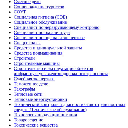
Сметное дело
Сопровождение туристов
СОУТ
Социальная гигиена (СЭБ)
Социальное обслуживание
Специалист по неразрушающему контролю
Специалист по охране труда
Специалист по оценке и экспертизе
Спецсигналы
Средства индивидуальной защиты
Средства подмащивания
Строители
Строительные машины
Строительство и эксплуатация объектов
инфраструктуры железнодорожного транспорта
Судебная экспертиза
Таможенное дело
Тахографы
Тепловые сети
Тепловые энергоустановки
Технический контроль и диагностика автотранспортных
средств (Техническое обслуживание)
Технология продукции питания
Товароведение
Токсические вещества