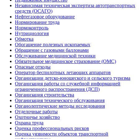
Независимая техническая экспертиза автотранспортных
средств (ОСАГО)
Нефтегазовое оборудование
Нормирование труда
Нормоконтроль
Нутрициология
Обмотка
Обогащение полезных ископаемых
Обращение с газовыми баллонами
Обслуживание медицинской техники
Обязательное медицинское страхование (ОМС)
Опасные отходы
Оператор беспилотных летающих аппаратов
Организации детско-юношеского и сельского туризма
Организация работы со служебной информацией
ограниченного распространения (ДСП)
Организация строительства
Организация технического обслуживания
Органолептические методы исследования
Отделочные работы
Охотничье хозяйство
Охрана труда
Оценка профессиональных рисков
Оценка уязвимости объектов транспортной