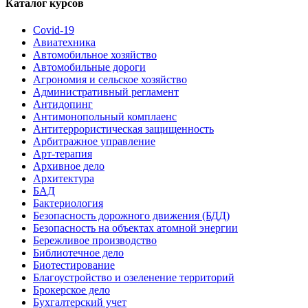
Каталог курсов
Covid-19
Авиатехника
Автомобильное хозяйство
Автомобильные дороги
Агрономия и сельское хозяйство
Административный регламент
Антидопинг
Антимонопольный комплаенс
Антитеррористическая защищенность
Арбитражное управление
Арт-терапия
Архивное дело
Архитектура
БАД
Бактериология
Безопасность дорожного движения (БДД)
Безопасность на объектах атомной энергии
Бережливое производство
Библиотечное дело
Биотестирование
Благоустройство и озеленение территорий
Брокерское дело
Бухгалтерский учет