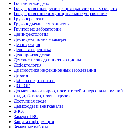
Гостиничное дело
Государственная регистрация транспортных средств
Государственное и муниципальное управление
Грузоперевозки
Грузоподъемные механизмы
Грунтовые лаборатории
Дезинфектология
Дезинфекционные камеры
Дезинфекция
Деловая переписка
Делопроизводство
Детские площадки и аттракционы
Дефектология
Диагностика инфекционных заболеваний
Дизайн
Добыча нефти и газа
ДОПОГ
Досмотр пассажиров, посетителей и персонала, ручной
клади, багажа, почты, грузов
Доступная среда
Дымоходы и вентканалы
ЖКХ
Замеры ГВС
Защита информации
Земляные работы