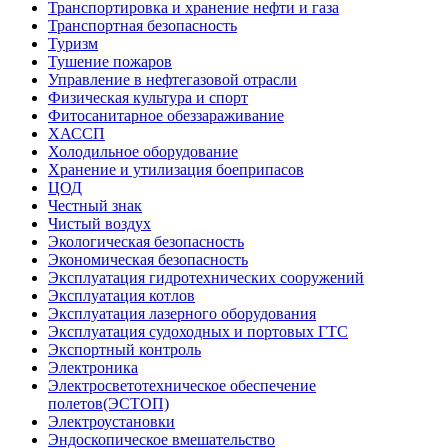
Транспортировка и хранение нефти и газа
Транспортная безопасность
Туризм
Тушение пожаров
Управление в нефтегазовой отрасли
Физическая культура и спорт
Фитосанитарное обеззараживание
ХАССП
Холодильное оборудование
Хранение и утилизация боеприпасов
ЦОД
Честный знак
Чистый воздух
Экологическая безопасность
Экономическая безопасность
Эксплуатация гидротехнических сооружений
Эксплуатация котлов
Эксплуатация лазерного оборудования
Эксплуатация судоходных и портовых ГТС
Экспортный контроль
Электроника
Электросветотехническое обеспечение
полетов(ЭСТОП)
Электроустановки
Эндоскопическое вмешательство