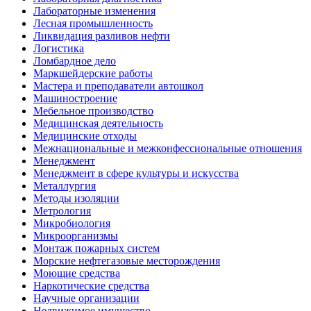
Лабораторные изменения
Лесная промышленность
Ликвидация разливов нефти
Логистика
Ломбардное дело
Маркшейдерские работы
Мастера и преподаватели автошкол
Машиностроение
Мебельное производство
Медицинская деятельность
Медицинские отходы
Межнациональные и межконфессиональные отношения
Менеджмент
Менеджмент в сфере культуры и искусства
Металлургия
Методы изоляции
Метрология
Микробиология
Микроорганизмы
Монтаж пожарных систем
Морские нефтегазовые месторождения
Моющие средства
Наркотические средства
Научные организации
Недвижимое имущество