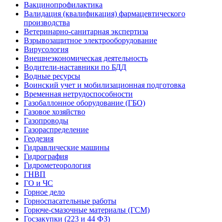
Вакцинопрофилактика
Валидация (квалификация) фармацевтического
производства
Ветеринарно-санитарная экспертиза
Взрывозащитное электрооборудование
Вирусология
Внешнеэкономическая деятельность
Водители-наставники по БДД
Водные ресурсы
Воинский учет и мобилизационная подготовка
Временная нетрудоспособности
Газобаллонное оборудование (ГБО)
Газовое хозяйство
Газопроводы
Газораспределение
Геодезия
Гидравлические машины
Гидрография
Гидрометеорология
ГНВП
ГО и ЧС
Горное дело
Горноспасательные работы
Горюче-смазочные материалы (ГСМ)
Госзакупки (223 и 44 ФЗ)