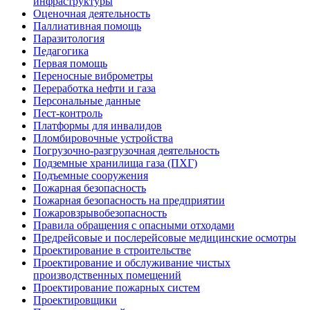
инфраструктуры
Оценочная деятельность
Паллиативная помощь
Паразитология
Педагогика
Первая помощь
Переносные виброметры
Переработка нефти и газа
Персональные данные
Пест-контроль
Платформы для инвалидов
Пломбировочные устройства
Погрузочно-разгрузочная деятельность
Подземные хранилища газа (ПХГ)
Подъемные сооружения
Пожарная безопасность
Пожарная безопасность на предприятии
Пожаровзрывобезопасность
Правила обращения с опасными отходами
Предрейсовые и послерейсовые медицинские осмотры
Проектирование в строительстве
Проектирование и обслуживание чистых
производственных помещений
Проектирование пожарных систем
Проектировщики