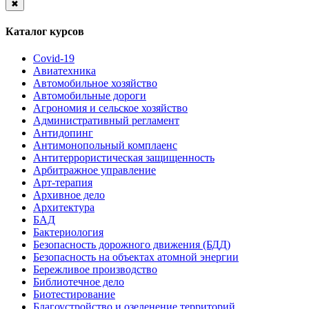
✖
Каталог курсов
Covid-19
Авиатехника
Автомобильное хозяйство
Автомобильные дороги
Агрономия и сельское хозяйство
Административный регламент
Антидопинг
Антимонопольный комплаенс
Антитеррористическая защищенность
Арбитражное управление
Арт-терапия
Архивное дело
Архитектура
БАД
Бактериология
Безопасность дорожного движения (БДД)
Безопасность на объектах атомной энергии
Бережливое производство
Библиотечное дело
Биотестирование
Благоустройство и озеленение территорий