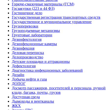
Горюче-смазочные материалы (ГСМ)
Госзакупки (223 и 44 ФЗ)
Гостиничное дело
Государственная регистрация транспортных средств
Государственное и муниципальное управление
Грузоперевозки
Грузоподъемные механизмы
Грунтовые лаборатории
Дезинфектология
Дезинфекционные камеры
Дезинфекция
Деловая переписка
Делопроизводство
Детские площадки и аттракционы
Дефектология
Диагностика инфекционных заболеваний
Дизайн
Добыча нефти и газа
ДОПОГ
Досмотр пассажиров, посетителей и персонала, ручной
клади, багажа, почты, грузов
Доступная среда
Дымоходы и вентканалы
ЖКХ