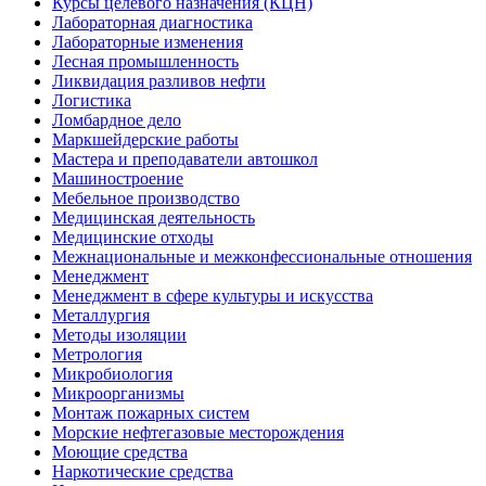
Курсы целевого назначения (КЦН)
Лабораторная диагностика
Лабораторные изменения
Лесная промышленность
Ликвидация разливов нефти
Логистика
Ломбардное дело
Маркшейдерские работы
Мастера и преподаватели автошкол
Машиностроение
Мебельное производство
Медицинская деятельность
Медицинские отходы
Межнациональные и межконфессиональные отношения
Менеджмент
Менеджмент в сфере культуры и искусства
Металлургия
Методы изоляции
Метрология
Микробиология
Микроорганизмы
Монтаж пожарных систем
Морские нефтегазовые месторождения
Моющие средства
Наркотические средства