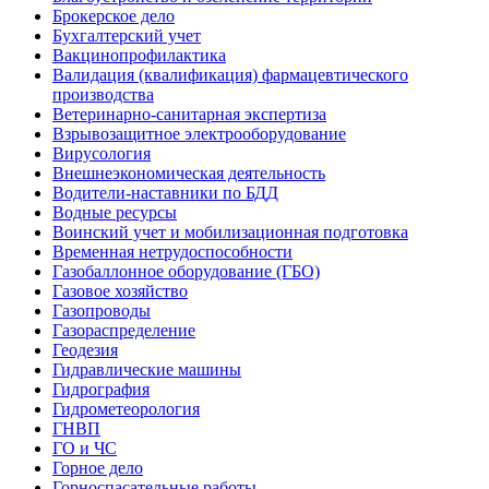
Брокерское дело
Бухгалтерский учет
Вакцинопрофилактика
Валидация (квалификация) фармацевтического
производства
Ветеринарно-санитарная экспертиза
Взрывозащитное электрооборудование
Вирусология
Внешнеэкономическая деятельность
Водители-наставники по БДД
Водные ресурсы
Воинский учет и мобилизационная подготовка
Временная нетрудоспособности
Газобаллонное оборудование (ГБО)
Газовое хозяйство
Газопроводы
Газораспределение
Геодезия
Гидравлические машины
Гидрография
Гидрометеорология
ГНВП
ГО и ЧС
Горное дело
Горноспасательные работы