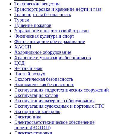
Токсические вещества
Транспортировка и хранение нефти и газа
Транспортная безопасность
Туризм
Тушение пожаров
Управление в нефтегазовой отрасли
Физическая культура и спорт
Фитосанитарное обеззараживание
ХАССП
Холодильное оборудование
Хранение и утилизация боеприпасов
ЦОД
Честный знак
Чистый воздух
Экологическая безопасность
Экономическая безопасность
Эксплуатация гидротехнических сооружений
Эксплуатация котлов
Эксплуатация лазерного оборудования
Эксплуатация судоходных и портовых ГТС
Экспортный контроль
Электроника
Электросветотехническое обеспечение
полетов(ЭСТОП)
Электроустановки