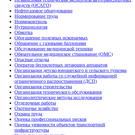
средств (ОСАГО)
Нефтегазовое оборудование
Нормирование труда
Нормоконтроль
Нутрициология
Обмотка
Обогащение полезных ископаемых
Обращение с газовыми баллонами
Обслуживание медицинской техники
Обязательное медицинское страхование (ОМС)
Опасные отходы
Оператор беспилотных летающих аппаратов
Организации детско-юношеского и сельского туризма
Организация работы со служебной информацией
ограниченного распространения (ДСП)
Организация строительства
Организация технического обслуживания
Органолептические методы исследования
Отделочные работы
Охотничье хозяйство
Охрана труда
Оценка профессиональных рисков
Оценка уязвимости объектов транспортной
инфраструктуры