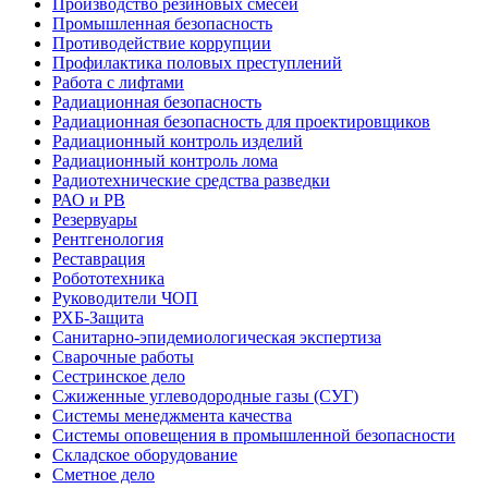
Производство резиновых смесей
Промышленная безопасность
Противодействие коррупции
Профилактика половых преступлений
Работа с лифтами
Радиационная безопасность
Радиационная безопасность для проектировщиков
Радиационный контроль изделий
Радиационный контроль лома
Радиотехнические средства разведки
РАО и РВ
Резервуары
Рентгенология
Реставрация
Робототехника
Руководители ЧОП
РХБ-Защита
Санитарно-эпидемиологическая экспертиза
Сварочные работы
Сестринское дело
Сжиженные углеводородные газы (СУГ)
Системы менеджмента качества
Системы оповещения в промышленной безопасности
Складское оборудование
Сметное дело