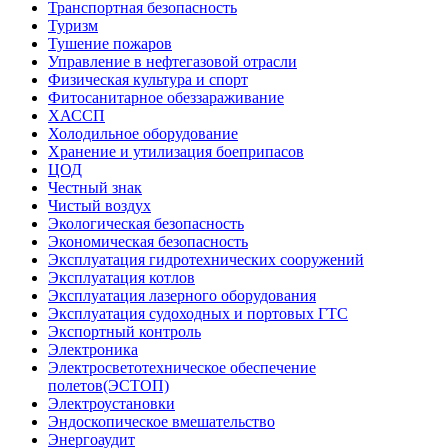
Транспортная безопасность
Туризм
Тушение пожаров
Управление в нефтегазовой отрасли
Физическая культура и спорт
Фитосанитарное обеззараживание
ХАССП
Холодильное оборудование
Хранение и утилизация боеприпасов
ЦОД
Честный знак
Чистый воздух
Экологическая безопасность
Экономическая безопасность
Эксплуатация гидротехнических сооружений
Эксплуатация котлов
Эксплуатация лазерного оборудования
Эксплуатация судоходных и портовых ГТС
Экспортный контроль
Электроника
Электросветотехническое обеспечение
полетов(ЭСТОП)
Электроустановки
Эндоскопическое вмешательство
Энергоаудит