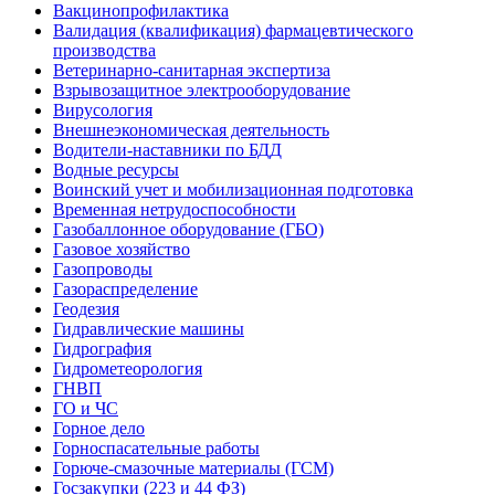
Вакцинопрофилактика
Валидация (квалификация) фармацевтического
производства
Ветеринарно-санитарная экспертиза
Взрывозащитное электрооборудование
Вирусология
Внешнеэкономическая деятельность
Водители-наставники по БДД
Водные ресурсы
Воинский учет и мобилизационная подготовка
Временная нетрудоспособности
Газобаллонное оборудование (ГБО)
Газовое хозяйство
Газопроводы
Газораспределение
Геодезия
Гидравлические машины
Гидрография
Гидрометеорология
ГНВП
ГО и ЧС
Горное дело
Горноспасательные работы
Горюче-смазочные материалы (ГСМ)
Госзакупки (223 и 44 ФЗ)