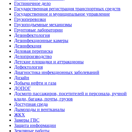
Гостиничное дело
Государственная регистрация транспортных средств
Государственное и муниципальное управление
Грузоперевозки
Грузоподъемные механизмы
Грунтовые лаборатории
Дезинфектология
Дезинфекционные камеры
Дезинфекция
Деловая переписка
Делопроизводство
Детские площадки и аттракционы
Дефектология
Диагностика инфекционных заболеваний
Дизайн
Добыча нефти и газа
ДОПОГ
Досмотр пассажиров, посетителей и персонала, ручной
клади, багажа, почты, грузов
Доступная среда
Дымоходы и вентканалы
ЖКХ
Замеры ГВС
Защита информации
Земляные работы