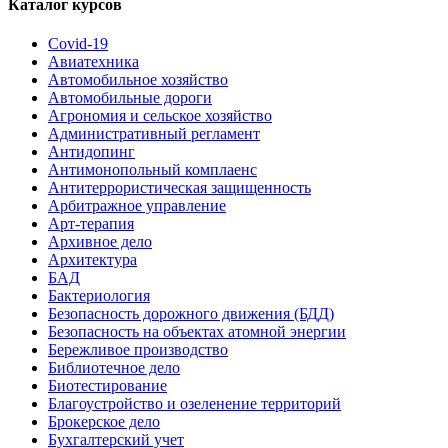
Каталог курсов
Covid-19
Авиатехника
Автомобильное хозяйство
Автомобильные дороги
Агрономия и сельское хозяйство
Административный регламент
Антидопинг
Антимонопольный комплаенс
Антитеррористическая защищенность
Арбитражное управление
Арт-терапия
Архивное дело
Архитектура
БАД
Бактериология
Безопасность дорожного движения (БДД)
Безопасность на объектах атомной энергии
Бережливое производство
Библиотечное дело
Биотестирование
Благоустройство и озеленение территорий
Брокерское дело
Бухгалтерский учет