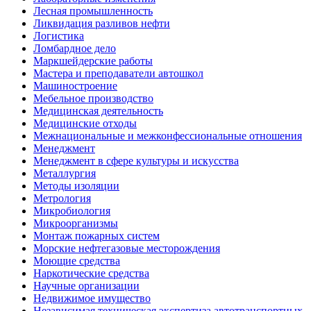
Лесная промышленность
Ликвидация разливов нефти
Логистика
Ломбардное дело
Маркшейдерские работы
Мастера и преподаватели автошкол
Машиностроение
Мебельное производство
Медицинская деятельность
Медицинские отходы
Межнациональные и межконфессиональные отношения
Менеджмент
Менеджмент в сфере культуры и искусства
Металлургия
Методы изоляции
Метрология
Микробиология
Микроорганизмы
Монтаж пожарных систем
Морские нефтегазовые месторождения
Моющие средства
Наркотические средства
Научные организации
Недвижимое имущество
Независимая техническая экспертиза автотранспортных