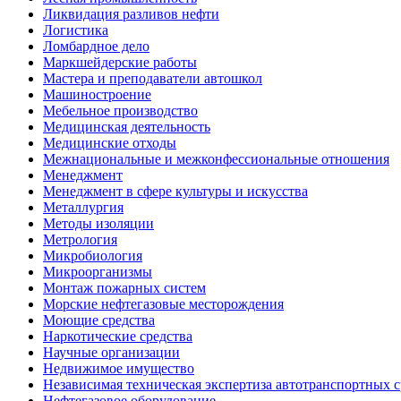
Ликвидация разливов нефти
Логистика
Ломбардное дело
Маркшейдерские работы
Мастера и преподаватели автошкол
Машиностроение
Мебельное производство
Медицинская деятельность
Медицинские отходы
Межнациональные и межконфессиональные отношения
Менеджмент
Менеджмент в сфере культуры и искусства
Металлургия
Методы изоляции
Метрология
Микробиология
Микроорганизмы
Монтаж пожарных систем
Морские нефтегазовые месторождения
Моющие средства
Наркотические средства
Научные организации
Недвижимое имущество
Независимая техническая экспертиза автотранспортных 
Нефтегазовое оборудование