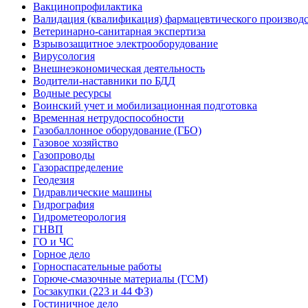
Вакцинопрофилактика
Валидация (квалификация) фармацевтического производс
Ветеринарно-санитарная экспертиза
Взрывозащитное электрооборудование
Вирусология
Внешнеэкономическая деятельность
Водители-наставники по БДД
Водные ресурсы
Воинский учет и мобилизационная подготовка
Временная нетрудоспособности
Газобаллонное оборудование (ГБО)
Газовое хозяйство
Газопроводы
Газораспределение
Геодезия
Гидравлические машины
Гидрография
Гидрометеорология
ГНВП
ГО и ЧС
Горное дело
Горноспасательные работы
Горюче-смазочные материалы (ГСМ)
Госзакупки (223 и 44 ФЗ)
Гостиничное дело