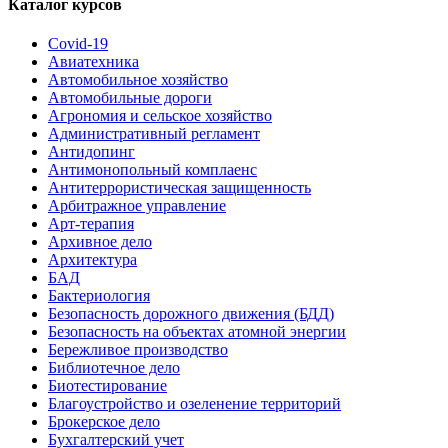
Каталог курсов
Covid-19
Авиатехника
Автомобильное хозяйство
Автомобильные дороги
Агрономия и сельское хозяйство
Административный регламент
Антидопинг
Антимонопольный комплаенс
Антитеррористическая защищенность
Арбитражное управление
Арт-терапия
Архивное дело
Архитектура
БАД
Бактериология
Безопасность дорожного движения (БДД)
Безопасность на объектах атомной энергии
Бережливое производство
Библиотечное дело
Биотестирование
Благоустройство и озеленение территорий
Брокерское дело
Бухгалтерский учет