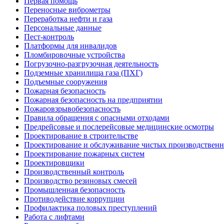
Первая помощь
Переносные виброметры
Переработка нефти и газа
Персональные данные
Пест-контроль
Платформы для инвалидов
Пломбировочные устройства
Погрузочно-разгрузочная деятельность
Подземные хранилища газа (ПХГ)
Подъемные сооружения
Пожарная безопасность
Пожарная безопасность на предприятии
Пожаровзрывобезопасность
Правила обращения с опасными отходами
Предрейсовые и послерейсовые медицинские осмотры
Проектирование в строительстве
Проектирование и обслуживание чистых производствен
Проектирование пожарных систем
Проектировщики
Производственный контроль
Производство резиновых смесей
Промышленная безопасность
Противодействие коррупции
Профилактика половых преступлений
Работа с лифтами