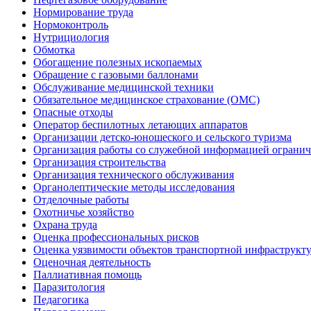
Нормирование труда
Нормоконтроль
Нутрициология
Обмотка
Обогащение полезных ископаемых
Обращение с газовыми баллонами
Обслуживание медицинской техники
Обязательное медицинское страхование (ОМС)
Опасные отходы
Оператор беспилотных летающих аппаратов
Организации детско-юношеского и сельского туризма
Организация работы со служебной информацией огранич
Организация строительства
Организация технического обслуживания
Органолептические методы исследования
Отделочные работы
Охотничье хозяйство
Охрана труда
Оценка профессиональных рисков
Оценка уязвимости объектов транспортной инфраструкт
Оценочная деятельность
Паллиативная помощь
Паразитология
Педагогика