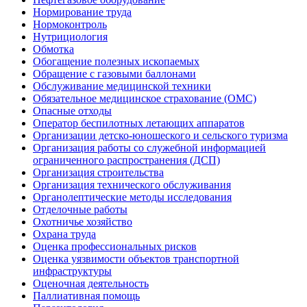
Нормирование труда
Нормоконтроль
Нутрициология
Обмотка
Обогащение полезных ископаемых
Обращение с газовыми баллонами
Обслуживание медицинской техники
Обязательное медицинское страхование (ОМС)
Опасные отходы
Оператор беспилотных летающих аппаратов
Организации детско-юношеского и сельского туризма
Организация работы со служебной информацией
ограниченного распространения (ДСП)
Организация строительства
Организация технического обслуживания
Органолептические методы исследования
Отделочные работы
Охотничье хозяйство
Охрана труда
Оценка профессиональных рисков
Оценка уязвимости объектов транспортной
инфраструктуры
Оценочная деятельность
Паллиативная помощь