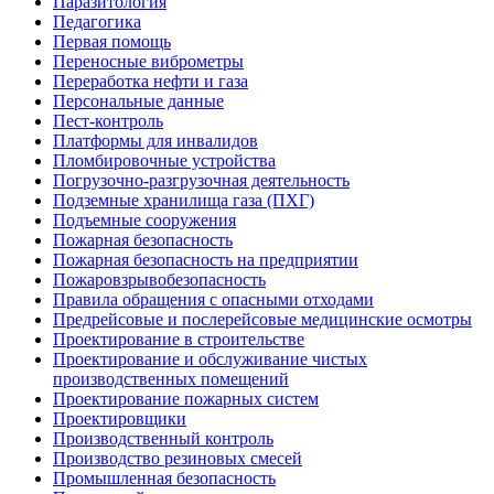
Паразитология
Педагогика
Первая помощь
Переносные виброметры
Переработка нефти и газа
Персональные данные
Пест-контроль
Платформы для инвалидов
Пломбировочные устройства
Погрузочно-разгрузочная деятельность
Подземные хранилища газа (ПХГ)
Подъемные сооружения
Пожарная безопасность
Пожарная безопасность на предприятии
Пожаровзрывобезопасность
Правила обращения с опасными отходами
Предрейсовые и послерейсовые медицинские осмотры
Проектирование в строительстве
Проектирование и обслуживание чистых
производственных помещений
Проектирование пожарных систем
Проектировщики
Производственный контроль
Производство резиновых смесей
Промышленная безопасность