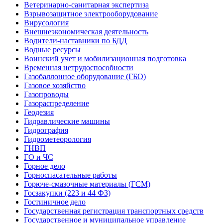
Ветеринарно-санитарная экспертиза
Взрывозащитное электрооборудование
Вирусология
Внешнеэкономическая деятельность
Водители-наставники по БДД
Водные ресурсы
Воинский учет и мобилизационная подготовка
Временная нетрудоспособности
Газобаллонное оборудование (ГБО)
Газовое хозяйство
Газопроводы
Газораспределение
Геодезия
Гидравлические машины
Гидрография
Гидрометеорология
ГНВП
ГО и ЧС
Горное дело
Горноспасательные работы
Горюче-смазочные материалы (ГСМ)
Госзакупки (223 и 44 ФЗ)
Гостиничное дело
Государственная регистрация транспортных средств
Государственное и муниципальное управление