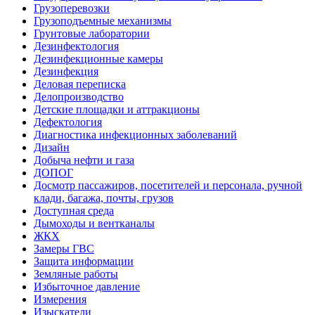
Грузоперевозки
Грузоподъемные механизмы
Грунтовые лаборатории
Дезинфектология
Дезинфекционные камеры
Дезинфекция
Деловая переписка
Делопроизводство
Детские площадки и аттракционы
Дефектология
Диагностика инфекционных заболеваний
Дизайн
Добыча нефти и газа
ДОПОГ
Досмотр пассажиров, посетителей и персонала, ручной
клади, багажа, почты, грузов
Доступная среда
Дымоходы и вентканалы
ЖКХ
Замеры ГВС
Защита информации
Земляные работы
Избыточное давление
Измерения
Изыскатели