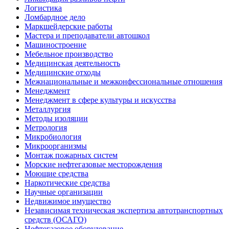
Логистика
Ломбардное дело
Маркшейдерские работы
Мастера и преподаватели автошкол
Машиностроение
Мебельное производство
Медицинская деятельность
Медицинские отходы
Межнациональные и межконфессиональные отношения
Менеджмент
Менеджмент в сфере культуры и искусства
Металлургия
Методы изоляции
Метрология
Микробиология
Микроорганизмы
Монтаж пожарных систем
Морские нефтегазовые месторождения
Моющие средства
Наркотические средства
Научные организации
Недвижимое имущество
Независимая техническая экспертиза автотранспортных
средств (ОСАГО)
Нефтегазовое оборудование