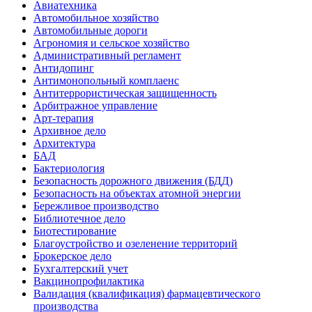
Авиатехника
Автомобильное хозяйство
Автомобильные дороги
Агрономия и сельское хозяйство
Административный регламент
Антидопинг
Антимонопольный комплаенс
Антитеррористическая защищенность
Арбитражное управление
Арт-терапия
Архивное дело
Архитектура
БАД
Бактериология
Безопасность дорожного движения (БДД)
Безопасность на объектах атомной энергии
Бережливое производство
Библиотечное дело
Биотестирование
Благоустройство и озеленение территорий
Брокерское дело
Бухгалтерский учет
Вакцинопрофилактика
Валидация (квалификация) фармацевтического
производства