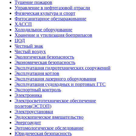
Тушение пожаров
Управление в нефтегазовой отрасли
Физическая культура и спорт
Фитосанитарное обеззараживание
ХАССП
Холодильное оборудование
Хранение и утилизация боеприпасов
ЦОД
Честный знак
Чистый воздух
Экологическая безопасность
Экономическая безопасность
Эксплуатация гидротехнических сооружений
Эксплуатация котлов
Эксплуатация лазерного оборудования
Эксплуатация судоходных и портовых ГТС
Экспортный контроль
Электроника
Электросветотехническое обеспечение
полетов(ЭСТОП)
Электроустановки
Эндоскопическое вмешательство
Энергоаудит
Энтомологическое обследование
Юридическая безопасность