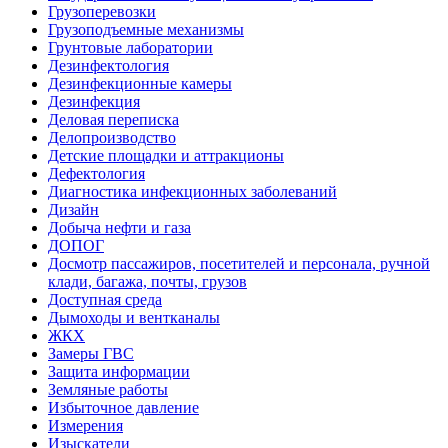
Грузоперевозки
Грузоподъемные механизмы
Грунтовые лаборатории
Дезинфектология
Дезинфекционные камеры
Дезинфекция
Деловая переписка
Делопроизводство
Детские площадки и аттракционы
Дефектология
Диагностика инфекционных заболеваний
Дизайн
Добыча нефти и газа
ДОПОГ
Досмотр пассажиров, посетителей и персонала, ручной
клади, багажа, почты, грузов
Доступная среда
Дымоходы и вентканалы
ЖКХ
Замеры ГВС
Защита информации
Земляные работы
Избыточное давление
Измерения
Изыскатели