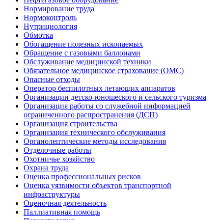
Нормирование труда
Нормоконтроль
Нутрициология
Обмотка
Обогащение полезных ископаемых
Обращение с газовыми баллонами
Обслуживание медицинской техники
Обязательное медицинское страхование (ОМС)
Опасные отходы
Оператор беспилотных летающих аппаратов
Организации детско-юношеского и сельского туризма
Организация работы со служебной информацией
ограниченного распространения (ДСП)
Организация строительства
Организация технического обслуживания
Органолептические методы исследования
Отделочные работы
Охотничье хозяйство
Охрана труда
Оценка профессиональных рисков
Оценка уязвимости объектов транспортной
инфраструктуры
Оценочная деятельность
Паллиативная помощь