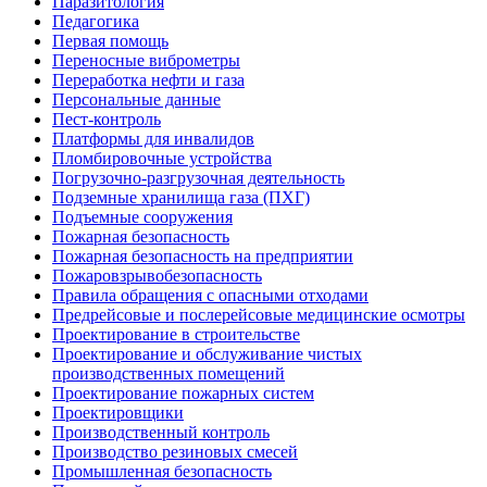
Паразитология
Педагогика
Первая помощь
Переносные виброметры
Переработка нефти и газа
Персональные данные
Пест-контроль
Платформы для инвалидов
Пломбировочные устройства
Погрузочно-разгрузочная деятельность
Подземные хранилища газа (ПХГ)
Подъемные сооружения
Пожарная безопасность
Пожарная безопасность на предприятии
Пожаровзрывобезопасность
Правила обращения с опасными отходами
Предрейсовые и послерейсовые медицинские осмотры
Проектирование в строительстве
Проектирование и обслуживание чистых
производственных помещений
Проектирование пожарных систем
Проектировщики
Производственный контроль
Производство резиновых смесей
Промышленная безопасность