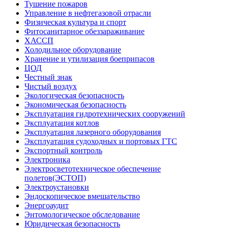
Тушение пожаров
Управление в нефтегазовой отрасли
Физическая культура и спорт
Фитосанитарное обеззараживание
ХАССП
Холодильное оборудование
Хранение и утилизация боеприпасов
ЦОД
Честный знак
Чистый воздух
Экологическая безопасность
Экономическая безопасность
Эксплуатация гидротехнических сооружений
Эксплуатация котлов
Эксплуатация лазерного оборудования
Эксплуатация судоходных и портовых ГТС
Экспортный контроль
Электроника
Электросветотехническое обеспечение
полетов(ЭСТОП)
Электроустановки
Эндоскопическое вмешательство
Энергоаудит
Энтомологическое обследование
Юридическая безопасность