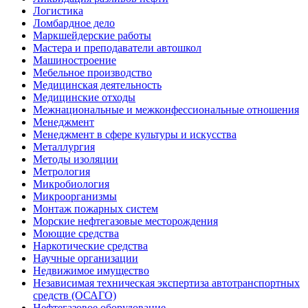
Логистика
Ломбардное дело
Маркшейдерские работы
Мастера и преподаватели автошкол
Машиностроение
Мебельное производство
Медицинская деятельность
Медицинские отходы
Межнациональные и межконфессиональные отношения
Менеджмент
Менеджмент в сфере культуры и искусства
Металлургия
Методы изоляции
Метрология
Микробиология
Микроорганизмы
Монтаж пожарных систем
Морские нефтегазовые месторождения
Моющие средства
Наркотические средства
Научные организации
Недвижимое имущество
Независимая техническая экспертиза автотранспортных
средств (ОСАГО)
Нефтегазовое оборудование