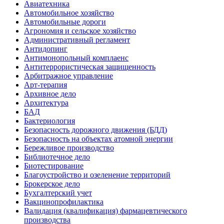
Авиатехника
Автомобильное хозяйство
Автомобильные дороги
Агрономия и сельское хозяйство
Административный регламент
Антидопинг
Антимонопольный комплаенс
Антитеррористическая защищенность
Арбитражное управление
Арт-терапия
Архивное дело
Архитектура
БАД
Бактериология
Безопасность дорожного движения (БДД)
Безопасность на объектах атомной энергии
Бережливое производство
Библиотечное дело
Биотестирование
Благоустройство и озеленение территорий
Брокерское дело
Бухгалтерский учет
Вакцинопрофилактика
Валидация (квалификация) фармацевтического
производства