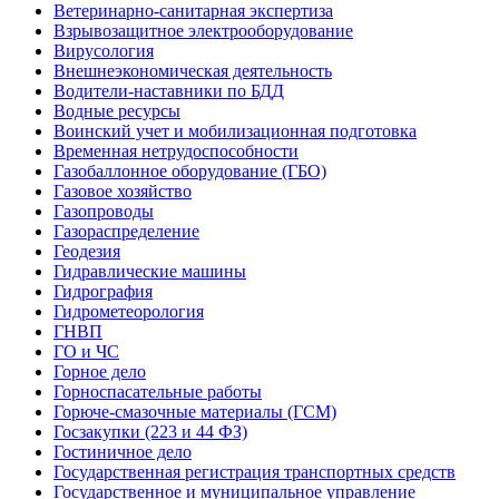
Ветеринарно-санитарная экспертиза
Взрывозащитное электрооборудование
Вирусология
Внешнеэкономическая деятельность
Водители-наставники по БДД
Водные ресурсы
Воинский учет и мобилизационная подготовка
Временная нетрудоспособности
Газобаллонное оборудование (ГБО)
Газовое хозяйство
Газопроводы
Газораспределение
Геодезия
Гидравлические машины
Гидрография
Гидрометеорология
ГНВП
ГО и ЧС
Горное дело
Горноспасательные работы
Горюче-смазочные материалы (ГСМ)
Госзакупки (223 и 44 ФЗ)
Гостиничное дело
Государственная регистрация транспортных средств
Государственное и муниципальное управление