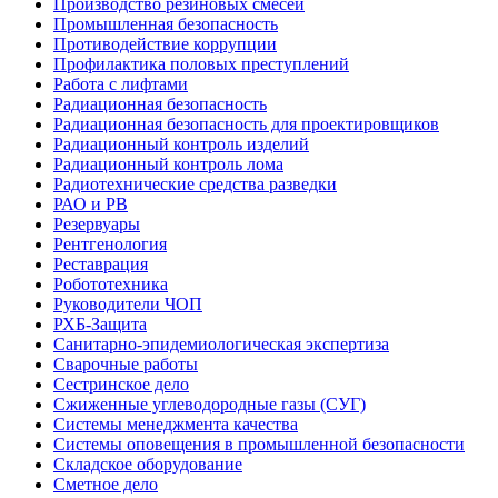
Производство резиновых смесей
Промышленная безопасность
Противодействие коррупции
Профилактика половых преступлений
Работа с лифтами
Радиационная безопасность
Радиационная безопасность для проектировщиков
Радиационный контроль изделий
Радиационный контроль лома
Радиотехнические средства разведки
РАО и РВ
Резервуары
Рентгенология
Реставрация
Робототехника
Руководители ЧОП
РХБ-Защита
Санитарно-эпидемиологическая экспертиза
Сварочные работы
Сестринское дело
Сжиженные углеводородные газы (СУГ)
Системы менеджмента качества
Системы оповещения в промышленной безопасности
Складское оборудование
Сметное дело