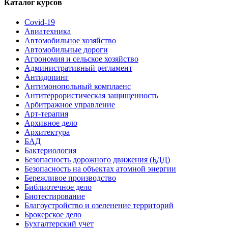
Каталог курсов
Covid-19
Авиатехника
Автомобильное хозяйство
Автомобильные дороги
Агрономия и сельское хозяйство
Административный регламент
Антидопинг
Антимонопольный комплаенс
Антитеррористическая защищенность
Арбитражное управление
Арт-терапия
Архивное дело
Архитектура
БАД
Бактериология
Безопасность дорожного движения (БДД)
Безопасность на объектах атомной энергии
Бережливое производство
Библиотечное дело
Биотестирование
Благоустройство и озеленение территорий
Брокерское дело
Бухгалтерский учет