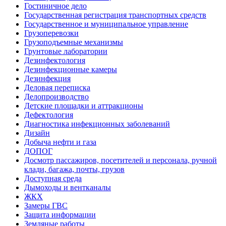
Гостиничное дело
Государственная регистрация транспортных средств
Государственное и муниципальное управление
Грузоперевозки
Грузоподъемные механизмы
Грунтовые лаборатории
Дезинфектология
Дезинфекционные камеры
Дезинфекция
Деловая переписка
Делопроизводство
Детские площадки и аттракционы
Дефектология
Диагностика инфекционных заболеваний
Дизайн
Добыча нефти и газа
ДОПОГ
Досмотр пассажиров, посетителей и персонала, ручной
клади, багажа, почты, грузов
Доступная среда
Дымоходы и вентканалы
ЖКХ
Замеры ГВС
Защита информации
Земляные работы