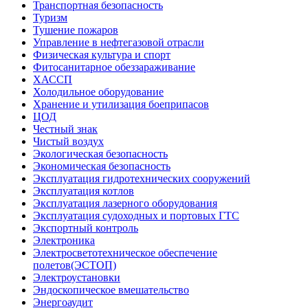
Транспортная безопасность
Туризм
Тушение пожаров
Управление в нефтегазовой отрасли
Физическая культура и спорт
Фитосанитарное обеззараживание
ХАССП
Холодильное оборудование
Хранение и утилизация боеприпасов
ЦОД
Честный знак
Чистый воздух
Экологическая безопасность
Экономическая безопасность
Эксплуатация гидротехнических сооружений
Эксплуатация котлов
Эксплуатация лазерного оборудования
Эксплуатация судоходных и портовых ГТС
Экспортный контроль
Электроника
Электросветотехническое обеспечение
полетов(ЭСТОП)
Электроустановки
Эндоскопическое вмешательство
Энергоаудит