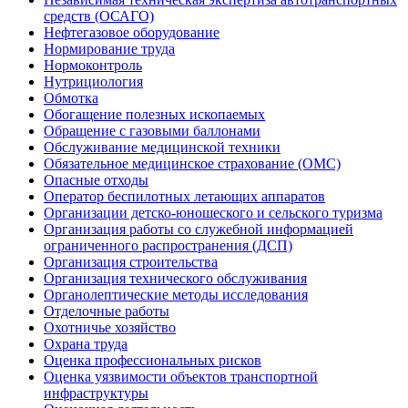
средств (ОСАГО)
Нефтегазовое оборудование
Нормирование труда
Нормоконтроль
Нутрициология
Обмотка
Обогащение полезных ископаемых
Обращение с газовыми баллонами
Обслуживание медицинской техники
Обязательное медицинское страхование (ОМС)
Опасные отходы
Оператор беспилотных летающих аппаратов
Организации детско-юношеского и сельского туризма
Организация работы со служебной информацией
ограниченного распространения (ДСП)
Организация строительства
Организация технического обслуживания
Органолептические методы исследования
Отделочные работы
Охотничье хозяйство
Охрана труда
Оценка профессиональных рисков
Оценка уязвимости объектов транспортной
инфраструктуры