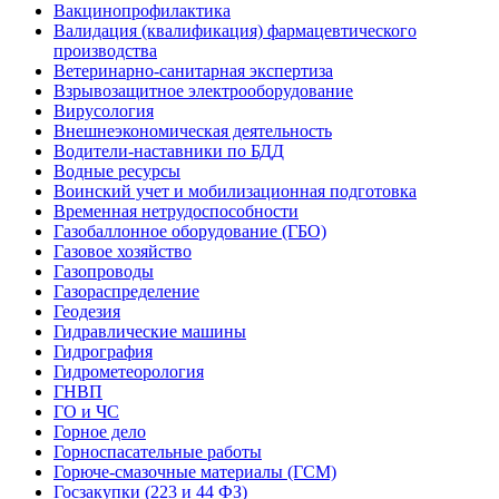
Вакцинопрофилактика
Валидация (квалификация) фармацевтического
производства
Ветеринарно-санитарная экспертиза
Взрывозащитное электрооборудование
Вирусология
Внешнеэкономическая деятельность
Водители-наставники по БДД
Водные ресурсы
Воинский учет и мобилизационная подготовка
Временная нетрудоспособности
Газобаллонное оборудование (ГБО)
Газовое хозяйство
Газопроводы
Газораспределение
Геодезия
Гидравлические машины
Гидрография
Гидрометеорология
ГНВП
ГО и ЧС
Горное дело
Горноспасательные работы
Горюче-смазочные материалы (ГСМ)
Госзакупки (223 и 44 ФЗ)