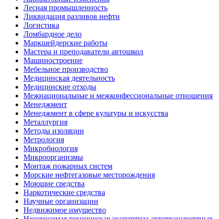
Лесная промышленность
Ликвидация разливов нефти
Логистика
Ломбардное дело
Маркшейдерские работы
Мастера и преподаватели автошкол
Машиностроение
Мебельное производство
Медицинская деятельность
Медицинские отходы
Межнациональные и межконфессиональные отношения
Менеджмент
Менеджмент в сфере культуры и искусства
Металлургия
Методы изоляции
Метрология
Микробиология
Микроорганизмы
Монтаж пожарных систем
Морские нефтегазовые месторождения
Моющие средства
Наркотические средства
Научные организации
Недвижимое имущество
Независимая техническая экспертиза автотранспортных