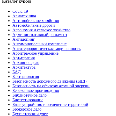
Каталог курсов
Covid-19
Авиатехника
Автомобильное хозяйство
Автомобильные дороги
Агрономия и сельское хозяйство
Административный регламент
Антидопинг
Антимонопольный комплаенс
Антитеррористическая защищенность
Арбитражное управление
Арт-терапия
Архивное дело
Архитектура
БАД
Бактериология
Безопасность дорожного движения (БДД)
Безопасность на объектах атомной энергии
Бережливое производство
Библиотечное дело
Биотестирование
Благоустройство и озеленение территорий
Брокерское дело
Бухгалтерский учет