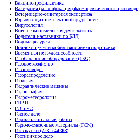
Вакцинопрофилактика
Валидация (квалификация) фармацевтического производс
Ветеринарно-санитарная экспертиза
Взрывозащитное электрооборудование
Вирусология
Внешнеэкономическая деятельность
Водители-наставники по БДД
Водные ресурсы
Воинский учет и мобилизационная подготовка
Временная нетрудоспособности
Газобаллонное оборудование (ГБО)
Газовое хозяйство
Газопроводы
Газораспределение
Геодезия
Гидравлические машины
Гидрография
Гидрометеорология
ГНВП
ГО и ЧС
Горное дело
Горноспасательные работы
Горюче-смазочные материалы (ГСМ)
Госзакупки (223 и 44 ФЗ)
Гостиничное дело