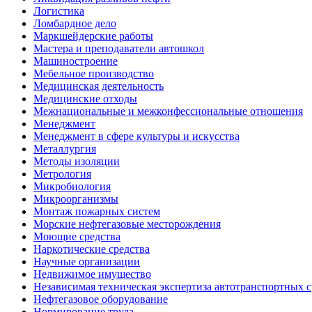
Логистика
Ломбардное дело
Маркшейдерские работы
Мастера и преподаватели автошкол
Машиностроение
Мебельное производство
Медицинская деятельность
Медицинские отходы
Межнациональные и межконфессиональные отношения
Менеджмент
Менеджмент в сфере культуры и искусства
Металлургия
Методы изоляции
Метрология
Микробиология
Микроорганизмы
Монтаж пожарных систем
Морские нефтегазовые месторождения
Моющие средства
Наркотические средства
Научные организации
Недвижимое имущество
Независимая техническая экспертиза автотранспортных 
Нефтегазовое оборудование
Нормирование труда