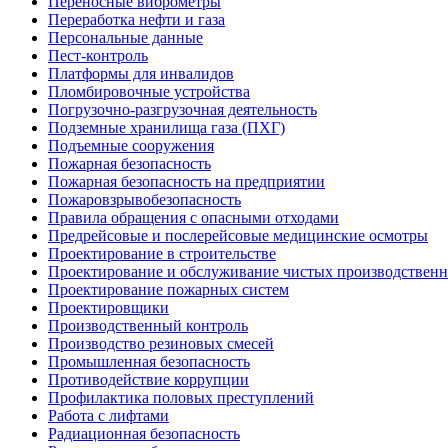
Переносные виброметры
Переработка нефти и газа
Персональные данные
Пест-контроль
Платформы для инвалидов
Пломбировочные устройства
Погрузочно-разгрузочная деятельность
Подземные хранилища газа (ПХГ)
Подъемные сооружения
Пожарная безопасность
Пожарная безопасность на предприятии
Пожаровзрывобезопасность
Правила обращения с опасными отходами
Предрейсовые и послерейсовые медицинские осмотры
Проектирование в строительстве
Проектирование и обслуживание чистых производствен
Проектирование пожарных систем
Проектировщики
Производственный контроль
Производство резиновых смесей
Промышленная безопасность
Противодействие коррупции
Профилактика половых преступлений
Работа с лифтами
Радиационная безопасность