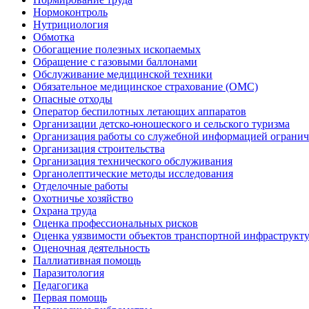
Нормоконтроль
Нутрициология
Обмотка
Обогащение полезных ископаемых
Обращение с газовыми баллонами
Обслуживание медицинской техники
Обязательное медицинское страхование (ОМС)
Опасные отходы
Оператор беспилотных летающих аппаратов
Организации детско-юношеского и сельского туризма
Организация работы со служебной информацией огранич
Организация строительства
Организация технического обслуживания
Органолептические методы исследования
Отделочные работы
Охотничье хозяйство
Охрана труда
Оценка профессиональных рисков
Оценка уязвимости объектов транспортной инфраструкт
Оценочная деятельность
Паллиативная помощь
Паразитология
Педагогика
Первая помощь