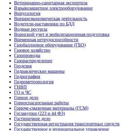
Ветеринарно-санитарная экспертиза
Взрывозащитное электрооборудование
Вирусология
Внешнеэкономическая деятельность
Водители-наставники по БДД
Водные ресурсы
Воинский учет и мобилизационная подготовка
Временная нетрудоспособности
Газобаллонное оборудование (ГБО)
Газовое хозяйство
Газопроводы
Газораспределение
Геодезия
Гидравлические машины
Гидрография
Гидрометеорология
ГНВП
ГО и ЧС
Горное дело
Горноспасательные работы
Горюче-смазочные материалы (ГСМ)
Госзакупки (223 и 44 ФЗ)
Гостиничное дело
Государственная регистрация транспортных средств
Государственное и муниципальное управление