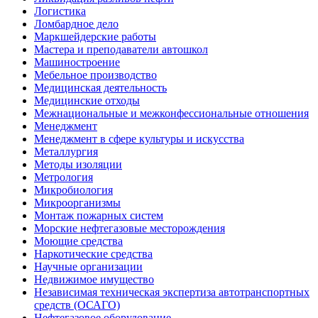
Логистика
Ломбардное дело
Маркшейдерские работы
Мастера и преподаватели автошкол
Машиностроение
Мебельное производство
Медицинская деятельность
Медицинские отходы
Межнациональные и межконфессиональные отношения
Менеджмент
Менеджмент в сфере культуры и искусства
Металлургия
Методы изоляции
Метрология
Микробиология
Микроорганизмы
Монтаж пожарных систем
Морские нефтегазовые месторождения
Моющие средства
Наркотические средства
Научные организации
Недвижимое имущество
Независимая техническая экспертиза автотранспортных
средств (ОСАГО)
Нефтегазовое оборудование