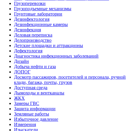
Грузоперевозки
Грузоподъемные механизмы
Грунтовые лаборатории
Дезинфектология
Дезинфекционные камеры
Дезинфекция
Деловая переписка
Делопроизводство
Детские площадки и аттракционы
Дефектология
Диагностика инфекционных заболеваний
Дизайн
Добыча нефти и газа
ДОПОГ
Досмотр пассажиров, посетителей и персонала, ручной
клади, багажа, почты, грузов
Доступная среда
Дымоходы и вентканалы
ЖКХ
Замеры ГВС
Защита информации
Земляные работы
Избыточное давление
Измерения
Изыскатели