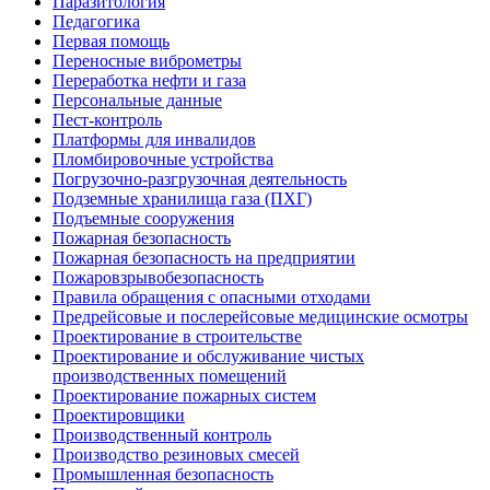
Паразитология
Педагогика
Первая помощь
Переносные виброметры
Переработка нефти и газа
Персональные данные
Пест-контроль
Платформы для инвалидов
Пломбировочные устройства
Погрузочно-разгрузочная деятельность
Подземные хранилища газа (ПХГ)
Подъемные сооружения
Пожарная безопасность
Пожарная безопасность на предприятии
Пожаровзрывобезопасность
Правила обращения с опасными отходами
Предрейсовые и послерейсовые медицинские осмотры
Проектирование в строительстве
Проектирование и обслуживание чистых
производственных помещений
Проектирование пожарных систем
Проектировщики
Производственный контроль
Производство резиновых смесей
Промышленная безопасность