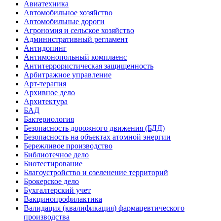
Авиатехника
Автомобильное хозяйство
Автомобильные дороги
Агрономия и сельское хозяйство
Административный регламент
Антидопинг
Антимонопольный комплаенс
Антитеррористическая защищенность
Арбитражное управление
Арт-терапия
Архивное дело
Архитектура
БАД
Бактериология
Безопасность дорожного движения (БДД)
Безопасность на объектах атомной энергии
Бережливое производство
Библиотечное дело
Биотестирование
Благоустройство и озеленение территорий
Брокерское дело
Бухгалтерский учет
Вакцинопрофилактика
Валидация (квалификация) фармацевтического
производства