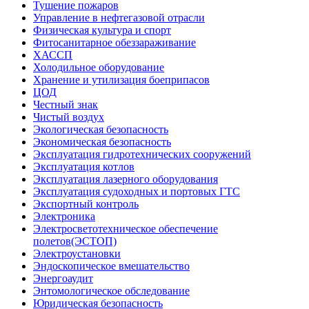
Тушение пожаров
Управление в нефтегазовой отрасли
Физическая культура и спорт
Фитосанитарное обеззараживание
ХАССП
Холодильное оборудование
Хранение и утилизация боеприпасов
ЦОД
Честный знак
Чистый воздух
Экологическая безопасность
Экономическая безопасность
Эксплуатация гидротехнических сооружений
Эксплуатация котлов
Эксплуатация лазерного оборудования
Эксплуатация судоходных и портовых ГТС
Экспортный контроль
Электроника
Электросветотехническое обеспечение
полетов(ЭСТОП)
Электроустановки
Эндоскопическое вмешательство
Энергоаудит
Энтомологическое обследование
Юридическая безопасность