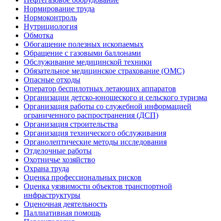
Нормирование труда
Нормоконтроль
Нутрициология
Обмотка
Обогащение полезных ископаемых
Обращение с газовыми баллонами
Обслуживание медицинской техники
Обязательное медицинское страхование (ОМС)
Опасные отходы
Оператор беспилотных летающих аппаратов
Организации детско-юношеского и сельского туризма
Организация работы со служебной информацией
ограниченного распространения (ДСП)
Организация строительства
Организация технического обслуживания
Органолептические методы исследования
Отделочные работы
Охотничье хозяйство
Охрана труда
Оценка профессиональных рисков
Оценка уязвимости объектов транспортной
инфраструктуры
Оценочная деятельность
Паллиативная помощь