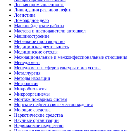
Лесная промышленность
Ликвидация разливов нефти
Логистика
Ломбардное дело
Маркшейдерские работы
Мастера и преподаватели автошкол
Машиностроение
Мебельное производство
Медицинская деятельность
Медицинские отходы
Межнациональные и межконфессиональные отношения
Менеджмент
Менеджмент в сфере культуры и искусства
Металлургия
Методы изоляции
Метрология
Микробиология
Микроорганизмы
Монтаж пожарных систем
Морские нефтегазовые месторождения
Моющие средства
Наркотические средства
Научные организации
Недвижимое имущество
Независимая техническая экспертиза автотранспортных