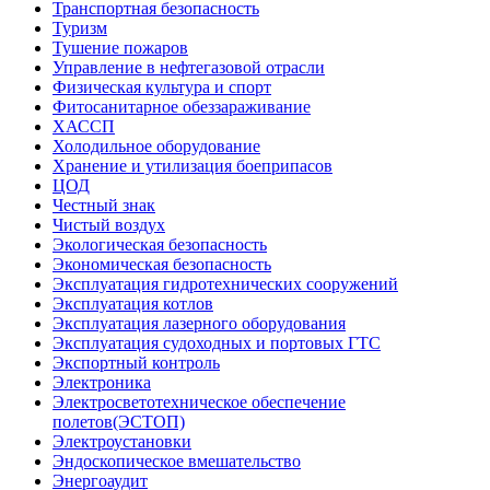
Транспортная безопасность
Туризм
Тушение пожаров
Управление в нефтегазовой отрасли
Физическая культура и спорт
Фитосанитарное обеззараживание
ХАССП
Холодильное оборудование
Хранение и утилизация боеприпасов
ЦОД
Честный знак
Чистый воздух
Экологическая безопасность
Экономическая безопасность
Эксплуатация гидротехнических сооружений
Эксплуатация котлов
Эксплуатация лазерного оборудования
Эксплуатация судоходных и портовых ГТС
Экспортный контроль
Электроника
Электросветотехническое обеспечение
полетов(ЭСТОП)
Электроустановки
Эндоскопическое вмешательство
Энергоаудит