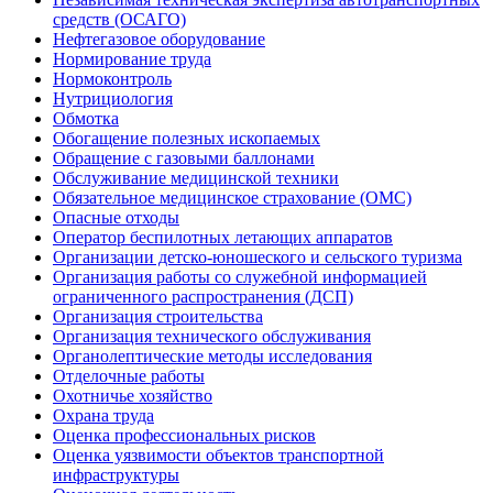
средств (ОСАГО)
Нефтегазовое оборудование
Нормирование труда
Нормоконтроль
Нутрициология
Обмотка
Обогащение полезных ископаемых
Обращение с газовыми баллонами
Обслуживание медицинской техники
Обязательное медицинское страхование (ОМС)
Опасные отходы
Оператор беспилотных летающих аппаратов
Организации детско-юношеского и сельского туризма
Организация работы со служебной информацией
ограниченного распространения (ДСП)
Организация строительства
Организация технического обслуживания
Органолептические методы исследования
Отделочные работы
Охотничье хозяйство
Охрана труда
Оценка профессиональных рисков
Оценка уязвимости объектов транспортной
инфраструктуры