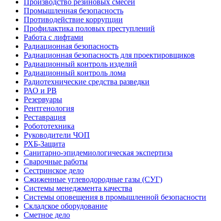
Производство резиновых смесей
Промышленная безопасность
Противодействие коррупции
Профилактика половых преступлений
Работа с лифтами
Радиационная безопасность
Радиационная безопасность для проектировщиков
Радиационный контроль изделий
Радиационный контроль лома
Радиотехнические средства разведки
РАО и РВ
Резервуары
Рентгенология
Реставрация
Робототехника
Руководители ЧОП
РХБ-Защита
Санитарно-эпидемиологическая экспертиза
Сварочные работы
Сестринское дело
Сжиженные углеводородные газы (СУГ)
Системы менеджмента качества
Системы оповещения в промышленной безопасности
Складское оборудование
Сметное дело