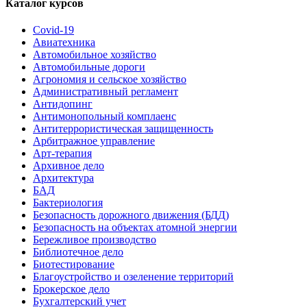
Каталог курсов
Covid-19
Авиатехника
Автомобильное хозяйство
Автомобильные дороги
Агрономия и сельское хозяйство
Административный регламент
Антидопинг
Антимонопольный комплаенс
Антитеррористическая защищенность
Арбитражное управление
Арт-терапия
Архивное дело
Архитектура
БАД
Бактериология
Безопасность дорожного движения (БДД)
Безопасность на объектах атомной энергии
Бережливое производство
Библиотечное дело
Биотестирование
Благоустройство и озеленение территорий
Брокерское дело
Бухгалтерский учет