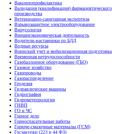
Вакцинопрофилактика
Валидация (квалификация) фармацевтического
производства
Ветеринарно-санитарная экспертиза
Взрывозащитное электрооборудование
Вирусология
Внешнеэкономическая деятельность
Водители-наставники по БДД
Водные ресурсы
Воинский учет и мобилизационная подготовка
Временная нетрудоспособности
Газобаллонное оборудование (ГБО)
Газовое хозяйство
Газопроводы
Газораспределение
Геодезия
Гидравлические машины
Гидрография
Гидрометеорология
ГНВП
ГО и ЧС
Горное дело
Горноспасательные работы
Горюче-смазочные материалы (ГСМ)
Госзакупки (223 и 44 ФЗ)