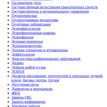
Гостиничное дело
Государственная регистрация транспортных средств
Государственное и муниципальное управление
Грузоперевозки
Грузоподъемные механизмы
Грунтовые лаборатории
Дезинфектология
Дезинфекционные камеры
Дезинфекция
Деловая переписка
Делопроизводство
Детские площадки и аттракционы
Дефектология
Диагностика инфекционных заболеваний
Дизайн
Добыча нефти и газа
ДОПОГ
Досмотр пассажиров, посетителей и персонала, ручной
клади, багажа, почты, грузов
Доступная среда
Дымоходы и вентканалы
ЖКХ
Замеры ГВС
Защита информации
Земляные работы