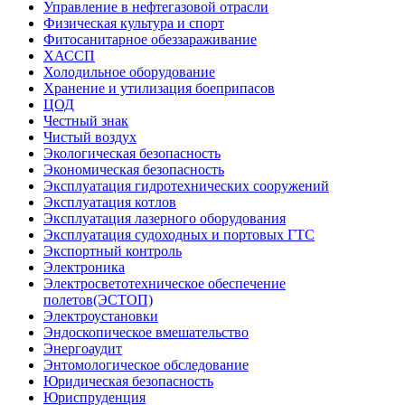
Управление в нефтегазовой отрасли
Физическая культура и спорт
Фитосанитарное обеззараживание
ХАССП
Холодильное оборудование
Хранение и утилизация боеприпасов
ЦОД
Честный знак
Чистый воздух
Экологическая безопасность
Экономическая безопасность
Эксплуатация гидротехнических сооружений
Эксплуатация котлов
Эксплуатация лазерного оборудования
Эксплуатация судоходных и портовых ГТС
Экспортный контроль
Электроника
Электросветотехническое обеспечение
полетов(ЭСТОП)
Электроустановки
Эндоскопическое вмешательство
Энергоаудит
Энтомологическое обследование
Юридическая безопасность
Юриспруденция