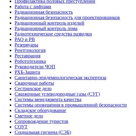
Профилактика половых преступлений
Работа с лифтами
Радиационная безопасность
Радиационная безопасность для проектировщиков
Радиационный контроль изделий
Радиационный контроль лома
Радиотехнические средства разведки
РАО и РВ
Резервуары
Рентгенология
Реставрация
Робототехника
Руководители ЧОП
РХБ-Защита
Санитарно-эпидемиологическая экспертиза
Сварочные работы
Сестринское дело
Сжиженные углеводородные газы (СУГ)
Системы менеджмента качества
Системы оповещения в промышленной безопасности
Складское оборудование
Сметное дело
Сопровождение туристов
СОУТ
Социальная гигиена (СЭБ)