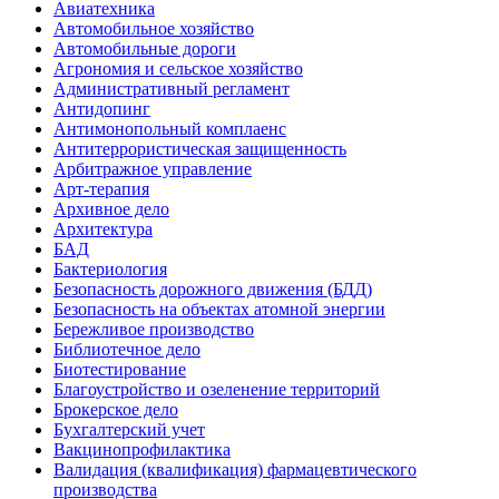
Авиатехника
Автомобильное хозяйство
Автомобильные дороги
Агрономия и сельское хозяйство
Административный регламент
Антидопинг
Антимонопольный комплаенс
Антитеррористическая защищенность
Арбитражное управление
Арт-терапия
Архивное дело
Архитектура
БАД
Бактериология
Безопасность дорожного движения (БДД)
Безопасность на объектах атомной энергии
Бережливое производство
Библиотечное дело
Биотестирование
Благоустройство и озеленение территорий
Брокерское дело
Бухгалтерский учет
Вакцинопрофилактика
Валидация (квалификация) фармацевтического
производства