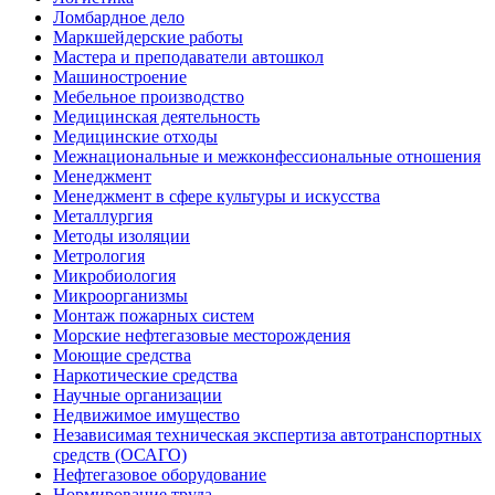
Ломбардное дело
Маркшейдерские работы
Мастера и преподаватели автошкол
Машиностроение
Мебельное производство
Медицинская деятельность
Медицинские отходы
Межнациональные и межконфессиональные отношения
Менеджмент
Менеджмент в сфере культуры и искусства
Металлургия
Методы изоляции
Метрология
Микробиология
Микроорганизмы
Монтаж пожарных систем
Морские нефтегазовые месторождения
Моющие средства
Наркотические средства
Научные организации
Недвижимое имущество
Независимая техническая экспертиза автотранспортных
средств (ОСАГО)
Нефтегазовое оборудование
Нормирование труда