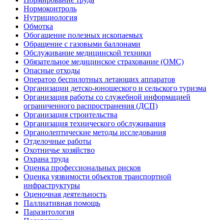
Нормоконтроль
Нутрициология
Обмотка
Обогащение полезных ископаемых
Обращение с газовыми баллонами
Обслуживание медицинской техники
Обязательное медицинское страхование (ОМС)
Опасные отходы
Оператор беспилотных летающих аппаратов
Организации детско-юношеского и сельского туризма
Организация работы со служебной информацией
ограниченного распространения (ДСП)
Организация строительства
Организация технического обслуживания
Органолептические методы исследования
Отделочные работы
Охотничье хозяйство
Охрана труда
Оценка профессиональных рисков
Оценка уязвимости объектов транспортной
инфраструктуры
Оценочная деятельность
Паллиативная помощь
Паразитология