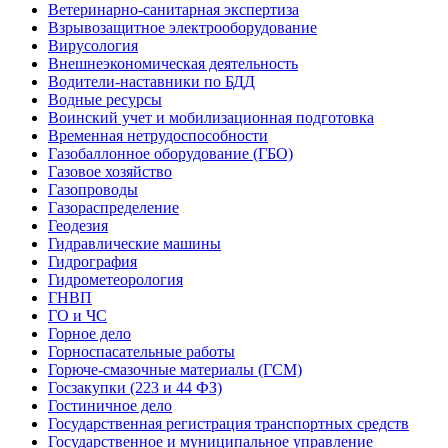
Ветеринарно-санитарная экспертиза
Взрывозащитное электрооборудование
Вирусология
Внешнеэкономическая деятельность
Водители-наставники по БДД
Водные ресурсы
Воинский учет и мобилизационная подготовка
Временная нетрудоспособности
Газобаллонное оборудование (ГБО)
Газовое хозяйство
Газопроводы
Газораспределение
Геодезия
Гидравлические машины
Гидрография
Гидрометеорология
ГНВП
ГО и ЧС
Горное дело
Горноспасательные работы
Горюче-смазочные материалы (ГСМ)
Госзакупки (223 и 44 ФЗ)
Гостиничное дело
Государственная регистрация транспортных средств
Государственное и муниципальное управление