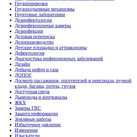
Грузоперевозки
Грузоподъемные механизмы
Грунтовые лаборатории
Дезинфектология
Дезинфекционные камеры
Дезинфекция
Деловая переписка
Делопроизводство
Детские площадки и аттракционы
Дефектология
Диагностика инфекционных заболеваний
Дизайн
Добыча нефти и газа
ДОПОГ
Досмотр пассажиров, посетителей и персонала, ручной
клади, багажа, почты, грузов
Доступная среда
Дымоходы и вентканалы
ЖКХ
Замеры ГВС
Защита информации
Земляные работы
Избыточное давление
Измерения
Изыскатели