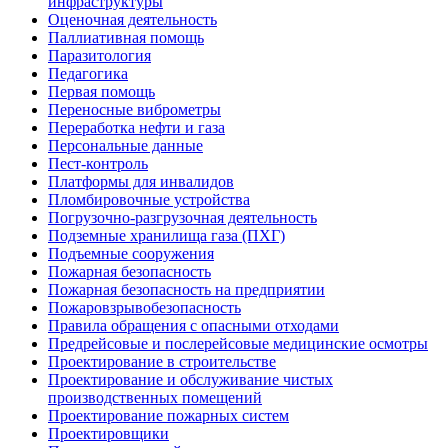
инфраструктуры
Оценочная деятельность
Паллиативная помощь
Паразитология
Педагогика
Первая помощь
Переносные виброметры
Переработка нефти и газа
Персональные данные
Пест-контроль
Платформы для инвалидов
Пломбировочные устройства
Погрузочно-разгрузочная деятельность
Подземные хранилища газа (ПХГ)
Подъемные сооружения
Пожарная безопасность
Пожарная безопасность на предприятии
Пожаровзрывобезопасность
Правила обращения с опасными отходами
Предрейсовые и послерейсовые медицинские осмотры
Проектирование в строительстве
Проектирование и обслуживание чистых
производственных помещений
Проектирование пожарных систем
Проектировщики