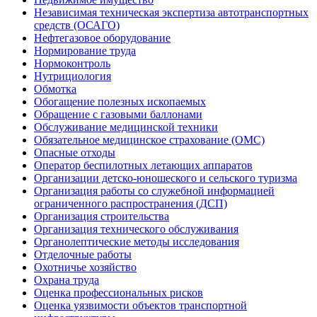
Независимая техническая экспертиза автотранспортных
средств (ОСАГО)
Нефтегазовое оборудование
Нормирование труда
Нормоконтроль
Нутрициология
Обмотка
Обогащение полезных ископаемых
Обращение с газовыми баллонами
Обслуживание медицинской техники
Обязательное медицинское страхование (ОМС)
Опасные отходы
Оператор беспилотных летающих аппаратов
Организации детско-юношеского и сельского туризма
Организация работы со служебной информацией
ограниченного распространения (ДСП)
Организация строительства
Организация технического обслуживания
Органолептические методы исследования
Отделочные работы
Охотничье хозяйство
Охрана труда
Оценка профессиональных рисков
Оценка уязвимости объектов транспортной