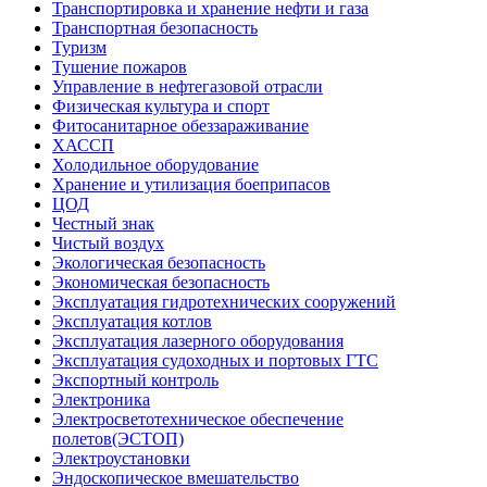
Транспортировка и хранение нефти и газа
Транспортная безопасность
Туризм
Тушение пожаров
Управление в нефтегазовой отрасли
Физическая культура и спорт
Фитосанитарное обеззараживание
ХАССП
Холодильное оборудование
Хранение и утилизация боеприпасов
ЦОД
Честный знак
Чистый воздух
Экологическая безопасность
Экономическая безопасность
Эксплуатация гидротехнических сооружений
Эксплуатация котлов
Эксплуатация лазерного оборудования
Эксплуатация судоходных и портовых ГТС
Экспортный контроль
Электроника
Электросветотехническое обеспечение
полетов(ЭСТОП)
Электроустановки
Эндоскопическое вмешательство