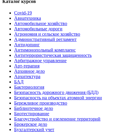
Каталог курсов
Covid-19
Авиатехника
Автомобильное хозяйство
Автомобильные дороги
Агрономия и сельское хозяйство
Административный регламент
Антидопинг
Антимонопольный комплаенс
Антитеррористическая защищенность
Арбитражное управление
Арт-терапия
Архивное дело
Архитектура
БАД
Бактериология
Безопасность дорожного движения (БДД)
Безопасность на объектах атомной энергии
Бережливое производство
Библиотечное дело
Биотестирование
Благоустройство и озеленение территорий
Брокерское дело
Бухгалтерский учет