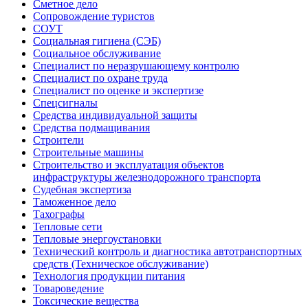
Сметное дело
Сопровождение туристов
СОУТ
Социальная гигиена (СЭБ)
Социальное обслуживание
Специалист по неразрушающему контролю
Специалист по охране труда
Специалист по оценке и экспертизе
Спецсигналы
Средства индивидуальной защиты
Средства подмащивания
Строители
Строительные машины
Строительство и эксплуатация объектов
инфраструктуры железнодорожного транспорта
Судебная экспертиза
Таможенное дело
Тахографы
Тепловые сети
Тепловые энергоустановки
Технический контроль и диагностика автотранспортных
средств (Техническое обслуживание)
Технология продукции питания
Товароведение
Токсические вещества