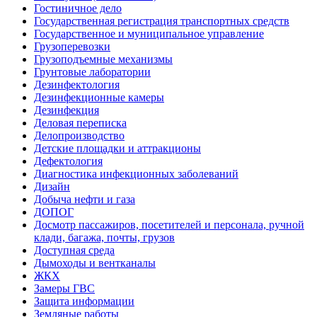
Гостиничное дело
Государственная регистрация транспортных средств
Государственное и муниципальное управление
Грузоперевозки
Грузоподъемные механизмы
Грунтовые лаборатории
Дезинфектология
Дезинфекционные камеры
Дезинфекция
Деловая переписка
Делопроизводство
Детские площадки и аттракционы
Дефектология
Диагностика инфекционных заболеваний
Дизайн
Добыча нефти и газа
ДОПОГ
Досмотр пассажиров, посетителей и персонала, ручной
клади, багажа, почты, грузов
Доступная среда
Дымоходы и вентканалы
ЖКХ
Замеры ГВС
Защита информации
Земляные работы