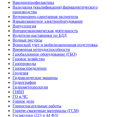
Вакцинопрофилактика
Валидация (квалификация) фармацевтического
производства
Ветеринарно-санитарная экспертиза
Взрывозащитное электрооборудование
Вирусология
Внешнеэкономическая деятельность
Водители-наставники по БДД
Водные ресурсы
Воинский учет и мобилизационная подготовка
Временная нетрудоспособности
Газобаллонное оборудование (ГБО)
Газовое хозяйство
Газопроводы
Газораспределение
Геодезия
Гидравлические машины
Гидрография
Гидрометеорология
ГНВП
ГО и ЧС
Горное дело
Горноспасательные работы
Горюче-смазочные материалы (ГСМ)
Госзакупки (223 и 44 ФЗ)