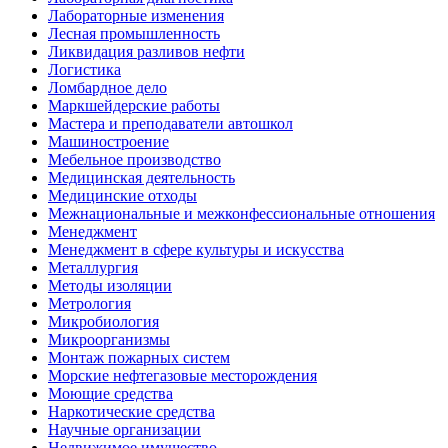
Лабораторные изменения
Лесная промышленность
Ликвидация разливов нефти
Логистика
Ломбардное дело
Маркшейдерские работы
Мастера и преподаватели автошкол
Машиностроение
Мебельное производство
Медицинская деятельность
Медицинские отходы
Межнациональные и межконфессиональные отношения
Менеджмент
Менеджмент в сфере культуры и искусства
Металлургия
Методы изоляции
Метрология
Микробиология
Микроорганизмы
Монтаж пожарных систем
Морские нефтегазовые месторождения
Моющие средства
Наркотические средства
Научные организации
Недвижимое имущество