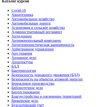
Каталог курсов
Covid-19
Авиатехника
Автомобильное хозяйство
Автомобильные дороги
Агрономия и сельское хозяйство
Административный регламент
Антидопинг
Антимонопольный комплаенс
Антитеррористическая защищенность
Арбитражное управление
Арт-терапия
Архивное дело
Архитектура
БАД
Бактериология
Безопасность дорожного движения (БДД)
Безопасность на объектах атомной энергии
Бережливое производство
Библиотечное дело
Биотестирование
Благоустройство и озеленение территорий
Брокерское дело
Бухгалтерский учет