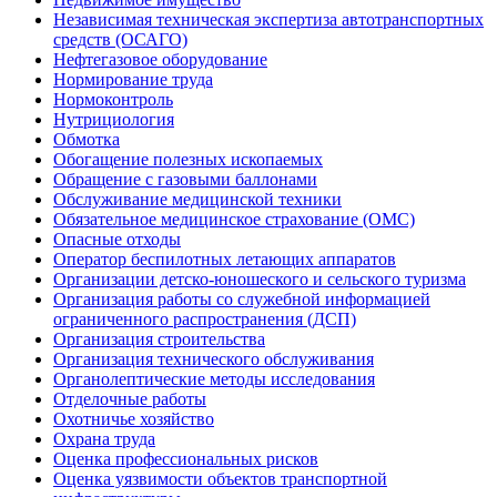
Независимая техническая экспертиза автотранспортных
средств (ОСАГО)
Нефтегазовое оборудование
Нормирование труда
Нормоконтроль
Нутрициология
Обмотка
Обогащение полезных ископаемых
Обращение с газовыми баллонами
Обслуживание медицинской техники
Обязательное медицинское страхование (ОМС)
Опасные отходы
Оператор беспилотных летающих аппаратов
Организации детско-юношеского и сельского туризма
Организация работы со служебной информацией
ограниченного распространения (ДСП)
Организация строительства
Организация технического обслуживания
Органолептические методы исследования
Отделочные работы
Охотничье хозяйство
Охрана труда
Оценка профессиональных рисков
Оценка уязвимости объектов транспортной