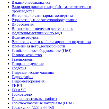
Вакцинопрофилактика
Валидация (квалификация) фармацевтического
производства
Ветеринарно-санитарная экспертиза
Взрывозащитное электрооборудование
Вирусология
Внешнеэкономическая деятельность
Водители-наставники по БДД
Водные ресурсы
Воинский учет и мобилизационная подготовка
Временная нетрудоспособности
Газобаллонное оборудование (ГБО)
Газовое хозяйство
Газопроводы
Газораспределение
Геодезия
Гидравлические машины
Гидрография
Гидрометеорология
ГНВП
ГО и ЧС
Горное дело
Горноспасательные работы
Горюче-смазочные материалы (ГСМ)
Госзакупки (223 и 44 ФЗ)