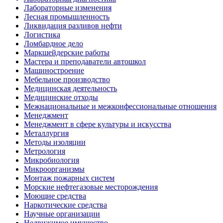
Лабораторные изменения
Лесная промышленность
Ликвидация разливов нефти
Логистика
Ломбардное дело
Маркшейдерские работы
Мастера и преподаватели автошкол
Машиностроение
Мебельное производство
Медицинская деятельность
Медицинские отходы
Межнациональные и межконфессиональные отношения
Менеджмент
Менеджмент в сфере культуры и искусства
Металлургия
Методы изоляции
Метрология
Микробиология
Микроорганизмы
Монтаж пожарных систем
Морские нефтегазовые месторождения
Моющие средства
Наркотические средства
Научные организации
Недвижимое имущество