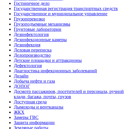
Гостиничное дело
Государственная регистрация транспортных средств
Государственное и муниципальное управление
Грузоперевозки
Грузоподъемные механизмы
Грунтовые лаборатории
Дезинфектология
Дезинфекционные камеры
Дезинфекция
Деловая переписка
Делопроизводство
Детские площадки и аттракционы
Дефектология
Диагностика инфекционных заболеваний
Дизайн
Добыча нефти и газа
ДОПОГ
Досмотр пассажиров, посетителей и персонала, ручной
клади, багажа, почты, грузов
Доступная среда
Дымоходы и вентканалы
ЖКХ
Замеры ГВС
Защита информации
Земляные работы