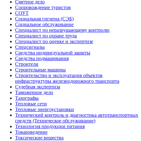
Сметное дело
Сопровождение туристов
СОУТ
Социальная гигиена (СЭБ)
Социальное обслуживание
Специалист по неразрушающему контролю
Специалист по охране труда
Специалист по оценке и экспертизе
Спецсигналы
Средства индивидуальной защиты
Средства подмащивания
Строители
Строительные машины
Строительство и эксплуатация объектов
инфраструктуры железнодорожного транспорта
Судебная экспертиза
Таможенное дело
Тахографы
Тепловые сети
Тепловые энергоустановки
Технический контроль и диагностика автотранспортных
средств (Техническое обслуживание)
Технология продукции питания
Товароведение
Токсические вещества