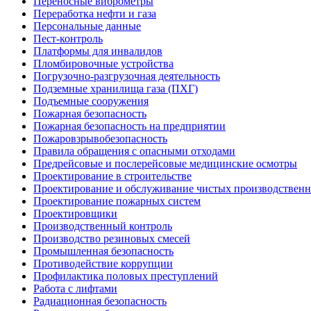
Переносные виброметры
Переработка нефти и газа
Персональные данные
Пест-контроль
Платформы для инвалидов
Пломбировочные устройства
Погрузочно-разгрузочная деятельность
Подземные хранилища газа (ПХГ)
Подъемные сооружения
Пожарная безопасность
Пожарная безопасность на предприятии
Пожаровзрывобезопасность
Правила обращения с опасными отходами
Предрейсовые и послерейсовые медицинские осмотры
Проектирование в строительстве
Проектирование и обслуживание чистых производствен
Проектирование пожарных систем
Проектировщики
Производственный контроль
Производство резиновых смесей
Промышленная безопасность
Противодействие коррупции
Профилактика половых преступлений
Работа с лифтами
Радиационная безопасность