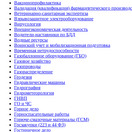
Вакцинопрофилактика
Валидация (квалификация) фармацевтического производс
Ветеринарно-санитарная экспертиза
Взрывозащитное электрооборудование
Вирусология
Внешнеэкономическая деятельность
Водители-наставники по БДД
Водные ресурсы
Воинский учет и мобилизационная подготовка
Временная нетрудоспособности
Газобаллонное оборудование (ГБО)
Газовое хозяйство
Газопроводы
Газораспределение
Геодезия
Гидравлические машины
Гидрография
Гидрометеорология
ГНВП
ГО и ЧС
Горное дело
Горноспасательные работы
Горюче-смазочные материалы (ГСМ)
Госзакупки (223 и 44 ФЗ)
Гостиничное дело