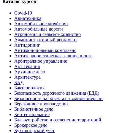
Каталог курсов
Covid-19
Авиатехника
Автомобильное хозяйство
Автомобильные дороги
Агрономия и сельское хозяйство
Административный регламент
Антидопинг
Антимонопольный комплаенс
Антитеррористическая защищенность
Арбитражное управление
Арт-терапия
Архивное дело
Архитектура
БАД
Бактериология
Безопасность дорожного движения (БДД)
Безопасность на объектах атомной энергии
Бережливое производство
Библиотечное дело
Биотестирование
Благоустройство и озеленение территорий
Брокерское дело
Бухгалтерский учет