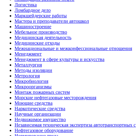
Логистика
Ломбардное дело
Маркшейдерские работы
Мастера и преподаватели автошкол
Машиностроение
Мебельное производство
Медицинская деятельность
Медицинские отходы
Межнациональные и межконфессиональные отношения
Менеджмент
Менеджмент в сфере культуры и искусства
Металлургия
Методы изоляции
Метрология
Микробиология
Микроорганизмы
Монтаж пожарных систем
Морские нефтегазовые месторождения
Моющие средства
Наркотические средства
Научные организации
Недвижимое имущество
Независимая техническая экспертиза автотранспортных 
Нефтегазовое оборудование
Нормирование труда