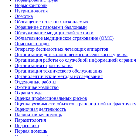
Нормоконтроль
Нутрициология
Обмотка
Обогащение полезных ископаемых
Обращение с газовыми баллонами
Обслуживание медицинской техники
Обязательное медицинское страхование (ОМС)
Опасные отходы
Оператор беспилотных летающих аппаратов
Организации детско-юношеского и сельского туризма
Организация работы со служебной информацией огранич
Организация строительства
Организация технического обслуживания
Органолептические методы исследования
Отделочные работы
Охотничье хозяйство
Охрана труда
Оценка профессиональных рисков
Оценка уязвимости объектов транспортной инфраструкт
Оценочная деятельность
Паллиативная помощь
Паразитология
Педагогика
Первая помощь