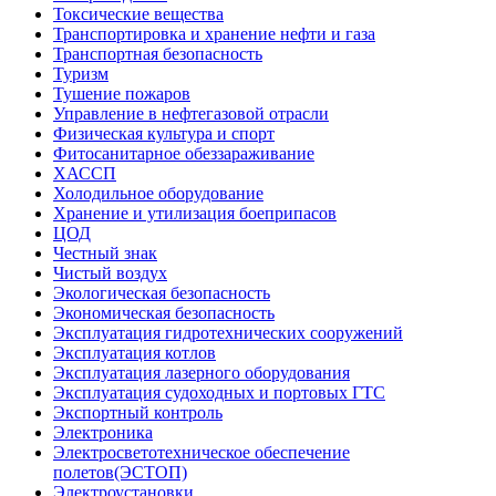
Токсические вещества
Транспортировка и хранение нефти и газа
Транспортная безопасность
Туризм
Тушение пожаров
Управление в нефтегазовой отрасли
Физическая культура и спорт
Фитосанитарное обеззараживание
ХАССП
Холодильное оборудование
Хранение и утилизация боеприпасов
ЦОД
Честный знак
Чистый воздух
Экологическая безопасность
Экономическая безопасность
Эксплуатация гидротехнических сооружений
Эксплуатация котлов
Эксплуатация лазерного оборудования
Эксплуатация судоходных и портовых ГТС
Экспортный контроль
Электроника
Электросветотехническое обеспечение
полетов(ЭСТОП)
Электроустановки