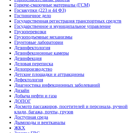
Горюче-смазочные материалы (ГСМ)
Госзакупки (223 и 44 ФЗ)
Гостиничное дело
Государственная регистрация транспортных средств
Государственное и муниципальное управление
Грузоперевозки
Грузоподъемные механизмы
Грунтовые лаборатории
Дезинфектология
Дезинфекционные камеры
Дезинфекция
Деловая переписка
Делопроизводство
Детские площадки и аттракционы
Дефектология
Диагностика инфекционных заболеваний
Дизайн
Добыча нефти и газа
ДОПОГ
Досмотр пассажиров, посетителей и персонала, ручной
клади, багажа, почты, грузов
Доступная среда
Дымоходы и вентканалы
ЖКХ