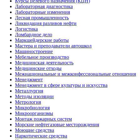
Курсы целевого назначения (КЦН)
Лабораторная диагностика
Лабораторные изменения
Лесная промышленность
Ликвидация разливов нефти
Логистика
Ломбардное дело
Маркшейдерские работы
Мастера и преподаватели автошкол
Машиностроение
Мебельное производство
Медицинская деятельность
Медицинские отходы
Межнациональные и межконфессиональные отношения
Менеджмент
Менеджмент в сфере культуры и искусства
Металлургия
Методы изоляции
Метрология
Микробиология
Микроорганизмы
Монтаж пожарных систем
Морские нефтегазовые месторождения
Моющие средства
Наркотические средства