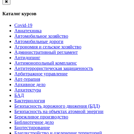
✖
Каталог курсов
Covid-19
Авиатехника
Автомобильное хозяйство
Автомобильные дороги
Агрономия и сельское хозяйство
Административный регламент
Антидопинг
Антимонопольный комплаенс
Антитеррористическая защищенность
Арбитражное управление
Арт-терапия
Архивное дело
Архитектура
БАД
Бактериология
Безопасность дорожного движения (БДД)
Безопасность на объектах атомной энергии
Бережливое производство
Библиотечное дело
Биотестирование
Благоустройство и озеленение территорий