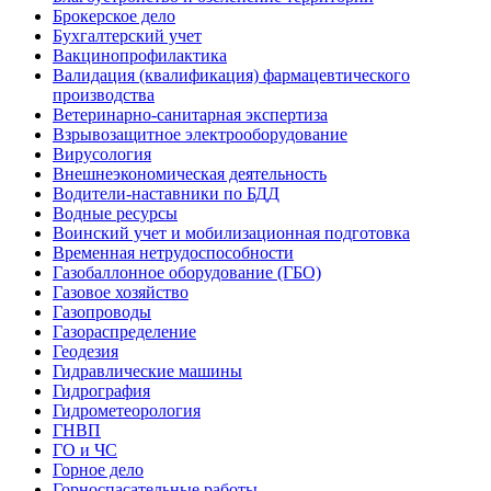
Брокерское дело
Бухгалтерский учет
Вакцинопрофилактика
Валидация (квалификация) фармацевтического
производства
Ветеринарно-санитарная экспертиза
Взрывозащитное электрооборудование
Вирусология
Внешнеэкономическая деятельность
Водители-наставники по БДД
Водные ресурсы
Воинский учет и мобилизационная подготовка
Временная нетрудоспособности
Газобаллонное оборудование (ГБО)
Газовое хозяйство
Газопроводы
Газораспределение
Геодезия
Гидравлические машины
Гидрография
Гидрометеорология
ГНВП
ГО и ЧС
Горное дело
Горноспасательные работы