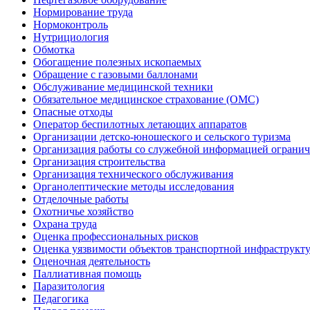
Нормирование труда
Нормоконтроль
Нутрициология
Обмотка
Обогащение полезных ископаемых
Обращение с газовыми баллонами
Обслуживание медицинской техники
Обязательное медицинское страхование (ОМС)
Опасные отходы
Оператор беспилотных летающих аппаратов
Организации детско-юношеского и сельского туризма
Организация работы со служебной информацией огранич
Организация строительства
Организация технического обслуживания
Органолептические методы исследования
Отделочные работы
Охотничье хозяйство
Охрана труда
Оценка профессиональных рисков
Оценка уязвимости объектов транспортной инфраструкт
Оценочная деятельность
Паллиативная помощь
Паразитология
Педагогика