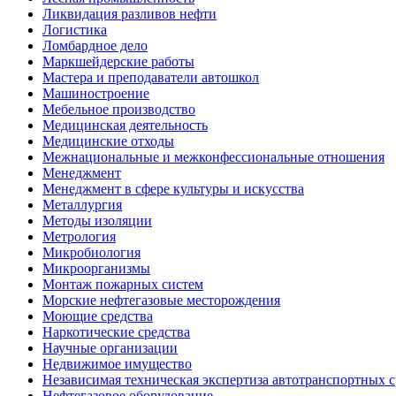
Ликвидация разливов нефти
Логистика
Ломбардное дело
Маркшейдерские работы
Мастера и преподаватели автошкол
Машиностроение
Мебельное производство
Медицинская деятельность
Медицинские отходы
Межнациональные и межконфессиональные отношения
Менеджмент
Менеджмент в сфере культуры и искусства
Металлургия
Методы изоляции
Метрология
Микробиология
Микроорганизмы
Монтаж пожарных систем
Морские нефтегазовые месторождения
Моющие средства
Наркотические средства
Научные организации
Недвижимое имущество
Независимая техническая экспертиза автотранспортных 
Нефтегазовое оборудование