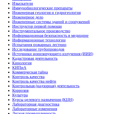
Изыскатели
Иммунобиологические препараты
Инженерная геология и гидрогеология
Инженерное дело
Инженерные системы зданий и сооружений
Инструктор первой помощи
Инструментальное производство
Информационная безопасность в медицине
Информационные технологии
Испытания пожарных лестниц
Исследование трубопроводов
Источники ионизирующего излучения (ИИИ)
Кадастровая деятельность
Кинология
КИПиА
Коммерческая тайна
Контроль качества
Контроль качества нефти
Контрольная (надзорная) деятельность
Коррозия
Культура
Курсы целевого назначения (КЦН)
Лабораторная диагностика
Лабораторные изменения
Лесная промышленность