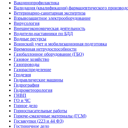
Вакцинопрофилактика
Валидация (квалификация) фармацевтического производс
Ветеринарно-санитарная экспертиза
Взрывозащитное электрооборудование
Вирусология
Внешнеэкономическая деятельность
Водители-наставники по БДД
Водные ресурсы
Воинский учет и мобилизационная подготовка
Временная нетрудоспособности
Газобаллонное оборудование (ГБО)
Газовое хозяйство
Газопроводы
Газораспределение
Геодезия
Гидравлические машины
Гидрография
Гидрометеорология
ГНВП
ГО и ЧС
Горное дело
Горноспасательные работы
Горюче-смазочные материалы (ГСМ)
Госзакупки (223 и 44 ФЗ)
Гостиничное дело