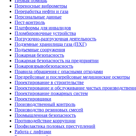
Первая помощь
Переносные виброметры
Переработка нефти и газа
Персональные данные
Пест-контроль
Платформы для инвалидов
Пломбировочные устройства
Погрузочно-разгрузочная деятельность
Подземные хранилища газа (ПХГ)
Подъемные сооружения
Пожарная безопасность
Пожарная безопасность на предприятии
Пожаровзрывобезопасность
Правила обращения с опасными отходами
Предрейсовые и послерейсовые медицинские осмотры
Проектирование в строительстве
Проектирование и обслуживание чистых производствен
Проектирование пожарных систем
Проектировщики
Производственный контроль
Производство резиновых смесей
Промышленная безопасность
Противодействие коррупции
Профилактика половых преступлений
Работа с лифтами