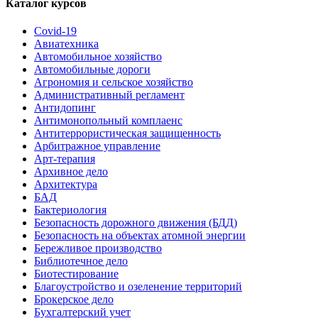
Каталог курсов
Covid-19
Авиатехника
Автомобильное хозяйство
Автомобильные дороги
Агрономия и сельское хозяйство
Административный регламент
Антидопинг
Антимонопольный комплаенс
Антитеррористическая защищенность
Арбитражное управление
Арт-терапия
Архивное дело
Архитектура
БАД
Бактериология
Безопасность дорожного движения (БДД)
Безопасность на объектах атомной энергии
Бережливое производство
Библиотечное дело
Биотестирование
Благоустройство и озеленение территорий
Брокерское дело
Бухгалтерский учет