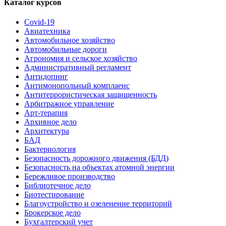
Каталог курсов
Covid-19
Авиатехника
Автомобильное хозяйство
Автомобильные дороги
Агрономия и сельское хозяйство
Административный регламент
Антидопинг
Антимонопольный комплаенс
Антитеррористическая защищенность
Арбитражное управление
Арт-терапия
Архивное дело
Архитектура
БАД
Бактериология
Безопасность дорожного движения (БДД)
Безопасность на объектах атомной энергии
Бережливое производство
Библиотечное дело
Биотестирование
Благоустройство и озеленение территорий
Брокерское дело
Бухгалтерский учет