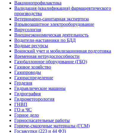
Вакцинопрофилактика
Валидация (квалификация) фармацевтического
производства
Ветеринарно-санитарная экспертиза
Взрывозащитное электрооборудование
Вирусология
Внешнеэкономическая деятельность
Водители-наставники по БДД
Водные ресурсы
Воинский учет и мобилизационная подготовка
Временная нетрудоспособности
Газобаллонное оборудование (ГБО)
Газовое хозяйство
Газопроводы
Газораспределение
Геодезия
Гидравлические машины
Гидрография
Гидрометеорология
ГНВП
ГО и ЧС
Горное дело
Горноспасательные работы
Горюче-смазочные материалы (ГСМ)
Госзакупки (223 и 44 ФЗ)