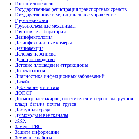
Гостиничное дело
Государственная регистрация транспортных средств
Государственное и муниципальное управление
Грузоперевозки
Грузоподъемные механизмы
Грунтовые лаборатории
Дезинфектология
Дезинфекционные камеры
Дезинфекция
Деловая переписка
Делопроизводство
Детские площадки и аттракционы
Дефектология
Диагностика инфекционных заболеваний
Дизайн
Добыча нефти и газа
ДОПОГ
Досмотр пассажиров, посетителей и персонала, ручной
клади, багажа, почты, грузов
Доступная среда
Дымоходы и вентканалы
ЖКХ
Замеры ГВС
Защита информации
Земляные работы