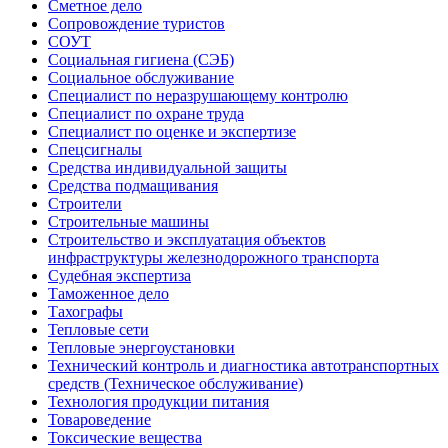
Сметное дело
Сопровождение туристов
СОУТ
Социальная гигиена (СЭБ)
Социальное обслуживание
Специалист по неразрушающему контролю
Специалист по охране труда
Специалист по оценке и экспертизе
Спецсигналы
Средства индивидуальной защиты
Средства подмащивания
Строители
Строительные машины
Строительство и эксплуатация объектов
инфраструктуры железнодорожного транспорта
Судебная экспертиза
Таможенное дело
Тахографы
Тепловые сети
Тепловые энергоустановки
Технический контроль и диагностика автотранспортных
средств (Техническое обслуживание)
Технология продукции питания
Товароведение
Токсические вещества