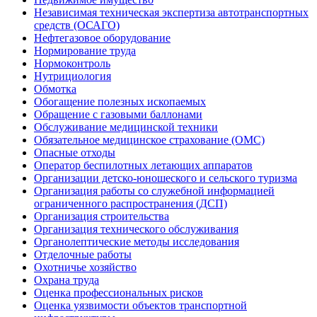
Независимая техническая экспертиза автотранспортных
средств (ОСАГО)
Нефтегазовое оборудование
Нормирование труда
Нормоконтроль
Нутрициология
Обмотка
Обогащение полезных ископаемых
Обращение с газовыми баллонами
Обслуживание медицинской техники
Обязательное медицинское страхование (ОМС)
Опасные отходы
Оператор беспилотных летающих аппаратов
Организации детско-юношеского и сельского туризма
Организация работы со служебной информацией
ограниченного распространения (ДСП)
Организация строительства
Организация технического обслуживания
Органолептические методы исследования
Отделочные работы
Охотничье хозяйство
Охрана труда
Оценка профессиональных рисков
Оценка уязвимости объектов транспортной