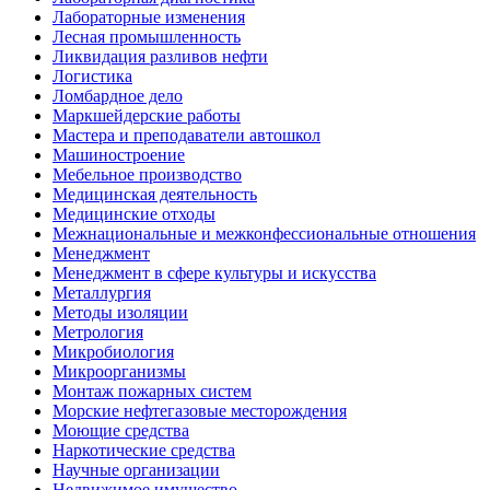
Лабораторные изменения
Лесная промышленность
Ликвидация разливов нефти
Логистика
Ломбардное дело
Маркшейдерские работы
Мастера и преподаватели автошкол
Машиностроение
Мебельное производство
Медицинская деятельность
Медицинские отходы
Межнациональные и межконфессиональные отношения
Менеджмент
Менеджмент в сфере культуры и искусства
Металлургия
Методы изоляции
Метрология
Микробиология
Микроорганизмы
Монтаж пожарных систем
Морские нефтегазовые месторождения
Моющие средства
Наркотические средства
Научные организации
Недвижимое имущество