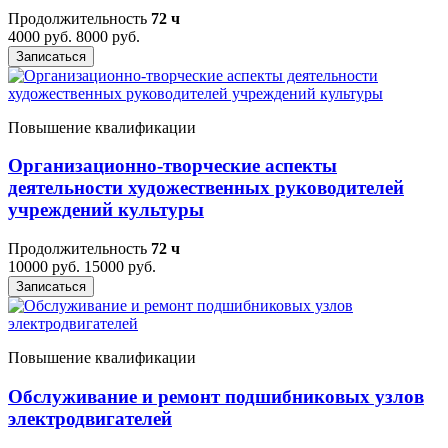
производственного профиля, должностных лиц,
Продолжительность
72 ч
исполняющих их обязанности, на объектах
4000 руб.
8000 руб.
защиты, в которых могут одновременно
Записаться
находиться 50 и боле
Повышение квалификации
Организационно-творческие аспекты
деятельности художественных руководителей
учреждений культуры
Продолжительность
72 ч
10000 руб.
15000 руб.
Записаться
Повышение квалификации
Обслуживание и ремонт подшибниковых узлов
электродвигателей