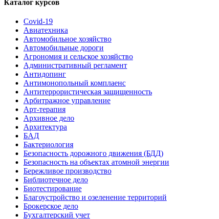
Каталог курсов
Covid-19
Авиатехника
Автомобильное хозяйство
Автомобильные дороги
Агрономия и сельское хозяйство
Административный регламент
Антидопинг
Антимонопольный комплаенс
Антитеррористическая защищенность
Арбитражное управление
Арт-терапия
Архивное дело
Архитектура
БАД
Бактериология
Безопасность дорожного движения (БДД)
Безопасность на объектах атомной энергии
Бережливое производство
Библиотечное дело
Биотестирование
Благоустройство и озеленение территорий
Брокерское дело
Бухгалтерский учет