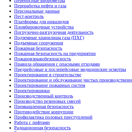
Переносные виброметры
Переработка нефти и газа
Персональные данные
Пест-контроль
Платформы для инвалидов
Пломбировочные устройства
Погрузочно-разгрузочная деятельность
Подземные хранилища газа (ПХГ)
Подъемные сооружения
Пожарная безопасность
Пожарная безопасность на предприятии
Пожаровзрывобезопасность
Правила обращения с опасными отходами
Предрейсовые и послерейсовые медицинские осмотры
Проектирование в строительстве
Проектирование и обслуживание чистых производствен
Проектирование пожарных систем
Проектировщики
Производственный контроль
Производство резиновых смесей
Промышленная безопасность
Противодействие коррупции
Профилактика половых преступлений
Работа с лифтами
Радиационная безопасность