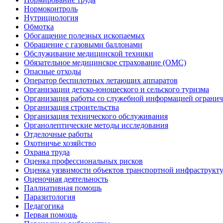
Нормоконтроль
Нутрициология
Обмотка
Обогащение полезных ископаемых
Обращение с газовыми баллонами
Обслуживание медицинской техники
Обязательное медицинское страхование (ОМС)
Опасные отходы
Оператор беспилотных летающих аппаратов
Организации детско-юношеского и сельского туризма
Организация работы со служебной информацией огранич
Организация строительства
Организация технического обслуживания
Органолептические методы исследования
Отделочные работы
Охотничье хозяйство
Охрана труда
Оценка профессиональных рисков
Оценка уязвимости объектов транспортной инфраструкт
Оценочная деятельность
Паллиативная помощь
Паразитология
Педагогика
Первая помощь