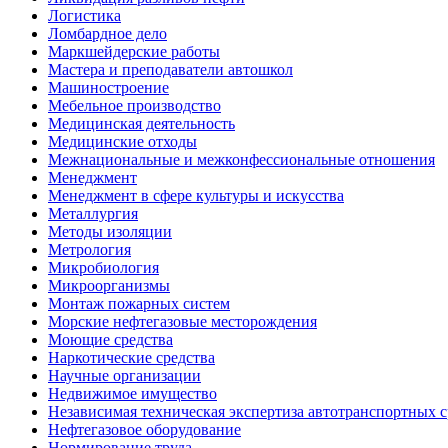
Логистика
Ломбардное дело
Маркшейдерские работы
Мастера и преподаватели автошкол
Машиностроение
Мебельное производство
Медицинская деятельность
Медицинские отходы
Межнациональные и межконфессиональные отношения
Менеджмент
Менеджмент в сфере культуры и искусства
Металлургия
Методы изоляции
Метрология
Микробиология
Микроорганизмы
Монтаж пожарных систем
Морские нефтегазовые месторождения
Моющие средства
Наркотические средства
Научные организации
Недвижимое имущество
Независимая техническая экспертиза автотранспортных 
Нефтегазовое оборудование
Нормирование труда