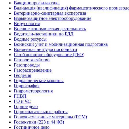
Вакцинопрофилактика
Валидация (квалификация) фармацевтического производс
Ветеринарно-санитарная экспертиза
Взрывозащитное электрооборудование
Вирусология
Внешнеэкономическая деятельность
Водители-наставники по БДД
Водные ресурсы
Воинский учет и мобилизационная подготовка
Временная нетрудоспособности
Газобаллонное оборудование (ГБО)
Газовое хозяйство
Газопроводы
Газораспределение
Геодезия
Гидравлические машины
Гидрография
Гидрометеорология
ГНВП
ГО и ЧС
Горное дело
Горноспасательные работы
Горюче-смазочные материалы (ГСМ)
Госзакупки (223 и 44 ФЗ)
Гостиничное дело