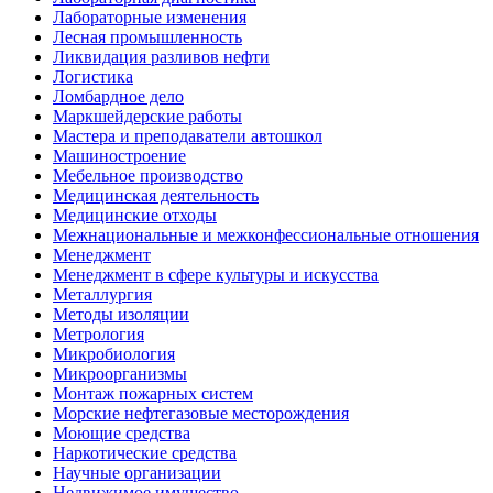
Лабораторные изменения
Лесная промышленность
Ликвидация разливов нефти
Логистика
Ломбардное дело
Маркшейдерские работы
Мастера и преподаватели автошкол
Машиностроение
Мебельное производство
Медицинская деятельность
Медицинские отходы
Межнациональные и межконфессиональные отношения
Менеджмент
Менеджмент в сфере культуры и искусства
Металлургия
Методы изоляции
Метрология
Микробиология
Микроорганизмы
Монтаж пожарных систем
Морские нефтегазовые месторождения
Моющие средства
Наркотические средства
Научные организации
Недвижимое имущество