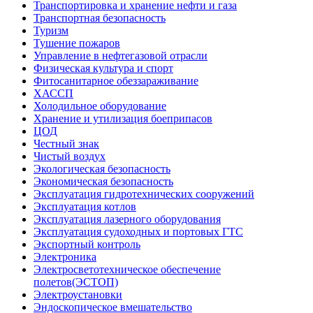
Транспортировка и хранение нефти и газа
Транспортная безопасность
Туризм
Тушение пожаров
Управление в нефтегазовой отрасли
Физическая культура и спорт
Фитосанитарное обеззараживание
ХАССП
Холодильное оборудование
Хранение и утилизация боеприпасов
ЦОД
Честный знак
Чистый воздух
Экологическая безопасность
Экономическая безопасность
Эксплуатация гидротехнических сооружений
Эксплуатация котлов
Эксплуатация лазерного оборудования
Эксплуатация судоходных и портовых ГТС
Экспортный контроль
Электроника
Электросветотехническое обеспечение
полетов(ЭСТОП)
Электроустановки
Эндоскопическое вмешательство