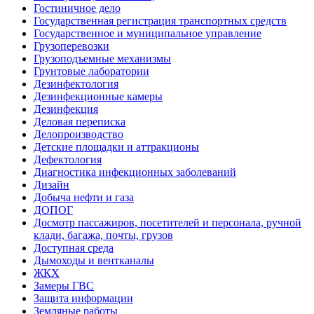
Гостиничное дело
Государственная регистрация транспортных средств
Государственное и муниципальное управление
Грузоперевозки
Грузоподъемные механизмы
Грунтовые лаборатории
Дезинфектология
Дезинфекционные камеры
Дезинфекция
Деловая переписка
Делопроизводство
Детские площадки и аттракционы
Дефектология
Диагностика инфекционных заболеваний
Дизайн
Добыча нефти и газа
ДОПОГ
Досмотр пассажиров, посетителей и персонала, ручной
клади, багажа, почты, грузов
Доступная среда
Дымоходы и вентканалы
ЖКХ
Замеры ГВС
Защита информации
Земляные работы