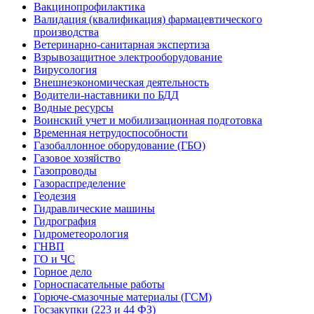
Вакцинопрофилактика
Валидация (квалификация) фармацевтического
производства
Ветеринарно-санитарная экспертиза
Взрывозащитное электрооборудование
Вирусология
Внешнеэкономическая деятельность
Водители-наставники по БДД
Водные ресурсы
Воинский учет и мобилизационная подготовка
Временная нетрудоспособности
Газобаллонное оборудование (ГБО)
Газовое хозяйство
Газопроводы
Газораспределение
Геодезия
Гидравлические машины
Гидрография
Гидрометеорология
ГНВП
ГО и ЧС
Горное дело
Горноспасательные работы
Горюче-смазочные материалы (ГСМ)
Госзакупки (223 и 44 ФЗ)