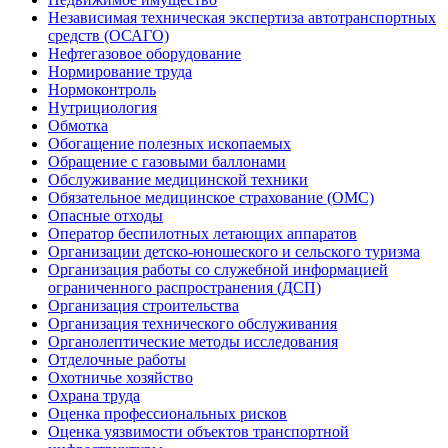
Независимая техническая экспертиза автотранспортных
средств (ОСАГО)
Нефтегазовое оборудование
Нормирование труда
Нормоконтроль
Нутрициология
Обмотка
Обогащение полезных ископаемых
Обращение с газовыми баллонами
Обслуживание медицинской техники
Обязательное медицинское страхование (ОМС)
Опасные отходы
Оператор беспилотных летающих аппаратов
Организации детско-юношеского и сельского туризма
Организация работы со служебной информацией
ограниченного распространения (ДСП)
Организация строительства
Организация технического обслуживания
Органолептические методы исследования
Отделочные работы
Охотничье хозяйство
Охрана труда
Оценка профессиональных рисков
Оценка уязвимости объектов транспортной