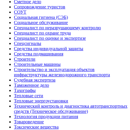
Сметное дело
Сопровождение туристов
СОУТ
Социальная гигиена (СЭБ)
Социальное обслуживание
Специалист по неразрушающему контролю
Специалист по охране труда
Специалист по оценке и экспертизе
Спецсигналы
Средства индивидуальной защиты
Средства подмащивания
Строители
Строительные машины
Строительство и эксплуатация объектов
инфраструктуры железнодорожного транспорта
Судебная экспертиза
Таможенное дело
Тахографы
Тепловые сети
Тепловые энергоустановки
Технический контроль и диагностика автотранспортных
средств (Техническое обслуживание)
Технология продукции питания
Товароведение
Токсические вещества