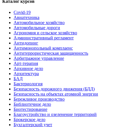
Каталог курсов
Covid-19
Авиатехника
Автомобильное хозяйство
Автомобильные дороги
Агрономия и сельское хозяйство
Административный регламент
Антидопинг
Антимонопольный комплаенс
Антитеррористическая защищенность
Арбитражное управление
Арт-терапия
Архивное дело
Архитектура
БАД
Бактериология
Безопасность дорожного движения (БДД)
Безопасность на объектах атомной энергии
Бережливое производство
Библиотечное дело
Биотестирование
Благоустройство и озеленение территорий
Брокерское дело
Бухгалтерский учет