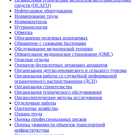
средств (ОСАГО)
Нефтегазовое оборудование
Нормирование труда
Нормоконтроль
Нутрициология
Обмотка
Обогащение полезных ископаемых
Обращение с газовыми баллонами
Обслуживание медицинской техники
Обязательное медицинское страхование (ОМС)
Опасные отходы
Оператор беспилотных летающих аппаратов
Организации детско-юношеского и сельского туризма
Организация работы со служебной информацией
ограниченного распространения (ДСП)
Организация строительства
Организация технического обслуживания
Органолептические методы исследования
Отделочные работы
Охотничье хозяйство
Охрана труда
Оценка профессиональных рисков
Оценка уязвимости объектов транспортной
инфраструктуры