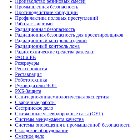
Производство резиновых смесей
Промышленная безопасность
Противодействие коррупции
Профилактика половых преступлений
Работа с лифтами
Радиационная безопасность
Радиационная безопасность для проектировщиков
Радиационный контроль изделий
Радиационный контроль лома
Радиотехнические средства разведки
РАО и РВ
Резервуары
Рентгенология
Реставрация
Робототехника
Руководители ЧОП
РХБ-Защита
Санитарно-эпидемиологическая экспертиза
Сварочные работы
Сестринское дело
Сжиженные углеводородные газы (СУГ)
Системы менеджмента качества
Системы оповещения в промышленной безопасности
Складское оборудование
Сметное дело