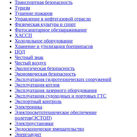
Транспортная безопасность
Туризм
Тушение пожаров
Управление в нефтегазовой отрасли
Физическая культура и спорт
Фитосанитарное обеззараживание
ХАССП
Холодильное оборудование
Хранение и утилизация боеприпасов
ЦОД
Честный знак
Чистый воздух
Экологическая безопасность
Экономическая безопасность
Эксплуатация гидротехнических сооружений
Эксплуатация котлов
Эксплуатация лазерного оборудования
Эксплуатация судоходных и портовых ГТС
Экспортный контроль
Электроника
Электросветотехническое обеспечение
полетов(ЭСТОП)
Электроустановки
Эндоскопическое вмешательство
Энергоаудит