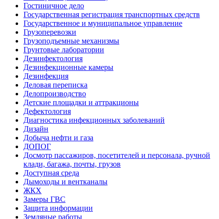
Гостиничное дело
Государственная регистрация транспортных средств
Государственное и муниципальное управление
Грузоперевозки
Грузоподъемные механизмы
Грунтовые лаборатории
Дезинфектология
Дезинфекционные камеры
Дезинфекция
Деловая переписка
Делопроизводство
Детские площадки и аттракционы
Дефектология
Диагностика инфекционных заболеваний
Дизайн
Добыча нефти и газа
ДОПОГ
Досмотр пассажиров, посетителей и персонала, ручной
клади, багажа, почты, грузов
Доступная среда
Дымоходы и вентканалы
ЖКХ
Замеры ГВС
Защита информации
Земляные работы