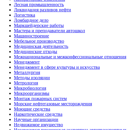
Лесная промышленность
Ликвидация разливов нефти
Логистика
Ломбардное дело
Маркшейдерские работы
Мастера и преподаватели автошкол
Машиностроение
Мебельное производство
Медицинская деятельность
Медицинские отходы
Межнациональные и межконфессиональные отношения
Менеджмент
Менеджмент в сфере культуры и искусства
Металлургия
Методы изоляции
Метрология
Микробиология
Микроорганизмы
Монтаж пожарных систем
Морские нефтегазовые месторождения
Моющие средства
Наркотические средства
Научные организации
Недвижимое имущество
Независимая техническая экспертиза автотранспортных