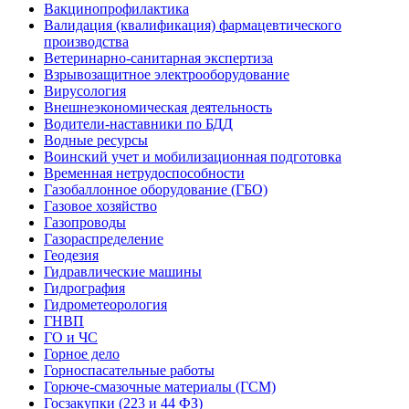
Вакцинопрофилактика
Валидация (квалификация) фармацевтического
производства
Ветеринарно-санитарная экспертиза
Взрывозащитное электрооборудование
Вирусология
Внешнеэкономическая деятельность
Водители-наставники по БДД
Водные ресурсы
Воинский учет и мобилизационная подготовка
Временная нетрудоспособности
Газобаллонное оборудование (ГБО)
Газовое хозяйство
Газопроводы
Газораспределение
Геодезия
Гидравлические машины
Гидрография
Гидрометеорология
ГНВП
ГО и ЧС
Горное дело
Горноспасательные работы
Горюче-смазочные материалы (ГСМ)
Госзакупки (223 и 44 ФЗ)