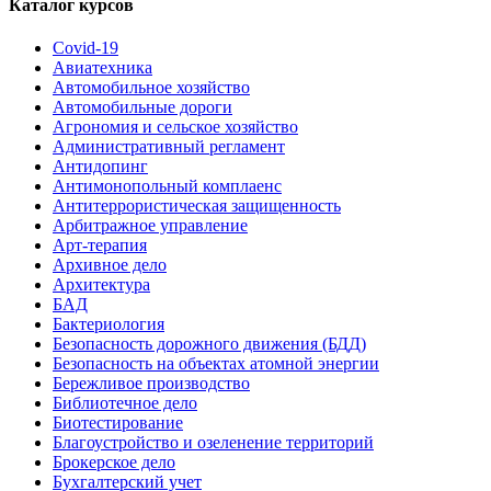
Каталог курсов
Covid-19
Авиатехника
Автомобильное хозяйство
Автомобильные дороги
Агрономия и сельское хозяйство
Административный регламент
Антидопинг
Антимонопольный комплаенс
Антитеррористическая защищенность
Арбитражное управление
Арт-терапия
Архивное дело
Архитектура
БАД
Бактериология
Безопасность дорожного движения (БДД)
Безопасность на объектах атомной энергии
Бережливое производство
Библиотечное дело
Биотестирование
Благоустройство и озеленение территорий
Брокерское дело
Бухгалтерский учет