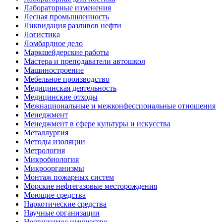
Лабораторные изменения
Лесная промышленность
Ликвидация разливов нефти
Логистика
Ломбардное дело
Маркшейдерские работы
Мастера и преподаватели автошкол
Машиностроение
Мебельное производство
Медицинская деятельность
Медицинские отходы
Межнациональные и межконфессиональные отношения
Менеджмент
Менеджмент в сфере культуры и искусства
Металлургия
Методы изоляции
Метрология
Микробиология
Микроорганизмы
Монтаж пожарных систем
Морские нефтегазовые месторождения
Моющие средства
Наркотические средства
Научные организации
Недвижимое имущество