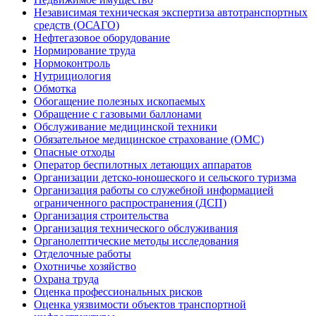
Независимая техническая экспертиза автотранспортных
средств (ОСАГО)
Нефтегазовое оборудование
Нормирование труда
Нормоконтроль
Нутрициология
Обмотка
Обогащение полезных ископаемых
Обращение с газовыми баллонами
Обслуживание медицинской техники
Обязательное медицинское страхование (ОМС)
Опасные отходы
Оператор беспилотных летающих аппаратов
Организации детско-юношеского и сельского туризма
Организация работы со служебной информацией
ограниченного распространения (ДСП)
Организация строительства
Организация технического обслуживания
Органолептические методы исследования
Отделочные работы
Охотничье хозяйство
Охрана труда
Оценка профессиональных рисков
Оценка уязвимости объектов транспортной