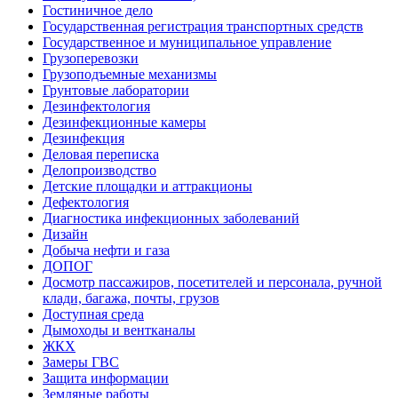
Гостиничное дело
Государственная регистрация транспортных средств
Государственное и муниципальное управление
Грузоперевозки
Грузоподъемные механизмы
Грунтовые лаборатории
Дезинфектология
Дезинфекционные камеры
Дезинфекция
Деловая переписка
Делопроизводство
Детские площадки и аттракционы
Дефектология
Диагностика инфекционных заболеваний
Дизайн
Добыча нефти и газа
ДОПОГ
Досмотр пассажиров, посетителей и персонала, ручной
клади, багажа, почты, грузов
Доступная среда
Дымоходы и вентканалы
ЖКХ
Замеры ГВС
Защита информации
Земляные работы