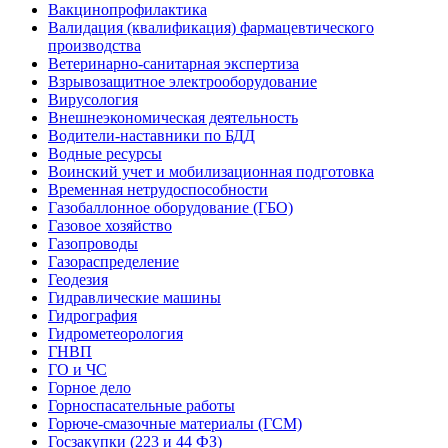
Вакцинопрофилактика
Валидация (квалификация) фармацевтического
производства
Ветеринарно-санитарная экспертиза
Взрывозащитное электрооборудование
Вирусология
Внешнеэкономическая деятельность
Водители-наставники по БДД
Водные ресурсы
Воинский учет и мобилизационная подготовка
Временная нетрудоспособности
Газобаллонное оборудование (ГБО)
Газовое хозяйство
Газопроводы
Газораспределение
Геодезия
Гидравлические машины
Гидрография
Гидрометеорология
ГНВП
ГО и ЧС
Горное дело
Горноспасательные работы
Горюче-смазочные материалы (ГСМ)
Госзакупки (223 и 44 ФЗ)