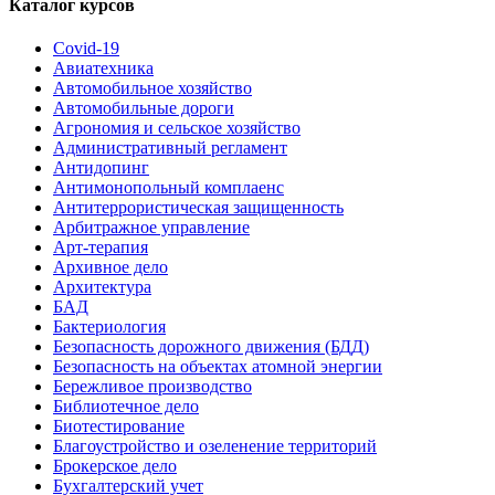
Каталог курсов
Covid-19
Авиатехника
Автомобильное хозяйство
Автомобильные дороги
Агрономия и сельское хозяйство
Административный регламент
Антидопинг
Антимонопольный комплаенс
Антитеррористическая защищенность
Арбитражное управление
Арт-терапия
Архивное дело
Архитектура
БАД
Бактериология
Безопасность дорожного движения (БДД)
Безопасность на объектах атомной энергии
Бережливое производство
Библиотечное дело
Биотестирование
Благоустройство и озеленение территорий
Брокерское дело
Бухгалтерский учет