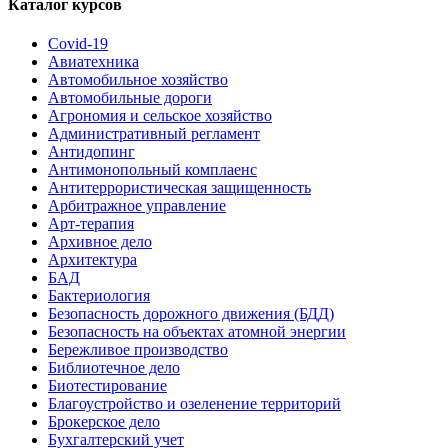
Каталог курсов
Covid-19
Авиатехника
Автомобильное хозяйство
Автомобильные дороги
Агрономия и сельское хозяйство
Административный регламент
Антидопинг
Антимонопольный комплаенс
Антитеррористическая защищенность
Арбитражное управление
Арт-терапия
Архивное дело
Архитектура
БАД
Бактериология
Безопасность дорожного движения (БДД)
Безопасность на объектах атомной энергии
Бережливое производство
Библиотечное дело
Биотестирование
Благоустройство и озеленение территорий
Брокерское дело
Бухгалтерский учет