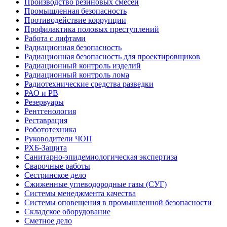
Производство резиновых смесей
Промышленная безопасность
Противодействие коррупции
Профилактика половых преступлений
Работа с лифтами
Радиационная безопасность
Радиационная безопасность для проектировщиков
Радиационный контроль изделий
Радиационный контроль лома
Радиотехнические средства разведки
РАО и РВ
Резервуары
Рентгенология
Реставрация
Робототехника
Руководители ЧОП
РХБ-Защита
Санитарно-эпидемиологическая экспертиза
Сварочные работы
Сестринское дело
Сжиженные углеводородные газы (СУГ)
Системы менеджмента качества
Системы оповещения в промышленной безопасности
Складское оборудование
Сметное дело