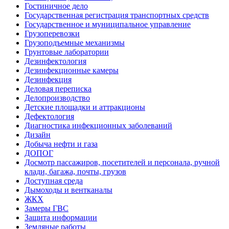
Гостиничное дело
Государственная регистрация транспортных средств
Государственное и муниципальное управление
Грузоперевозки
Грузоподъемные механизмы
Грунтовые лаборатории
Дезинфектология
Дезинфекционные камеры
Дезинфекция
Деловая переписка
Делопроизводство
Детские площадки и аттракционы
Дефектология
Диагностика инфекционных заболеваний
Дизайн
Добыча нефти и газа
ДОПОГ
Досмотр пассажиров, посетителей и персонала, ручной
клади, багажа, почты, грузов
Доступная среда
Дымоходы и вентканалы
ЖКХ
Замеры ГВС
Защита информации
Земляные работы