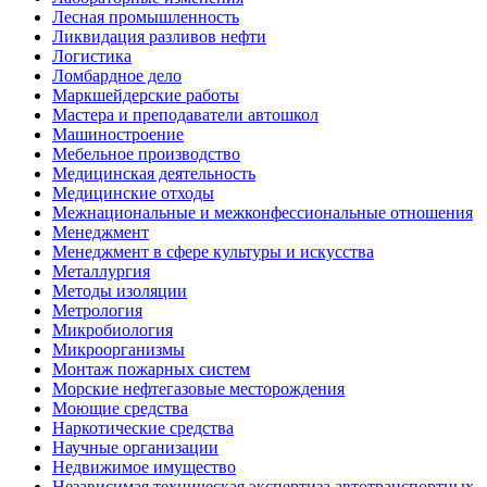
Лесная промышленность
Ликвидация разливов нефти
Логистика
Ломбардное дело
Маркшейдерские работы
Мастера и преподаватели автошкол
Машиностроение
Мебельное производство
Медицинская деятельность
Медицинские отходы
Межнациональные и межконфессиональные отношения
Менеджмент
Менеджмент в сфере культуры и искусства
Металлургия
Методы изоляции
Метрология
Микробиология
Микроорганизмы
Монтаж пожарных систем
Морские нефтегазовые месторождения
Моющие средства
Наркотические средства
Научные организации
Недвижимое имущество
Независимая техническая экспертиза автотранспортных