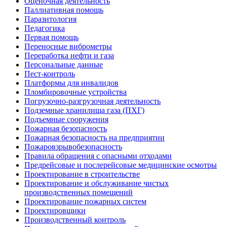
Оценочная деятельность
Паллиативная помощь
Паразитология
Педагогика
Первая помощь
Переносные виброметры
Переработка нефти и газа
Персональные данные
Пест-контроль
Платформы для инвалидов
Пломбировочные устройства
Погрузочно-разгрузочная деятельность
Подземные хранилища газа (ПХГ)
Подъемные сооружения
Пожарная безопасность
Пожарная безопасность на предприятии
Пожаровзрывобезопасность
Правила обращения с опасными отходами
Предрейсовые и послерейсовые медицинские осмотры
Проектирование в строительстве
Проектирование и обслуживание чистых
производственных помещений
Проектирование пожарных систем
Проектировщики
Производственный контроль