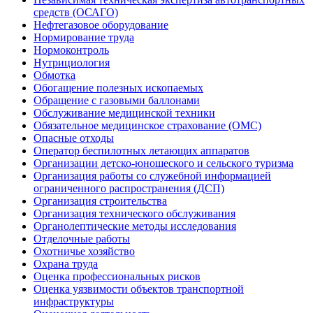
средств (ОСАГО)
Нефтегазовое оборудование
Нормирование труда
Нормоконтроль
Нутрициология
Обмотка
Обогащение полезных ископаемых
Обращение с газовыми баллонами
Обслуживание медицинской техники
Обязательное медицинское страхование (ОМС)
Опасные отходы
Оператор беспилотных летающих аппаратов
Организации детско-юношеского и сельского туризма
Организация работы со служебной информацией
ограниченного распространения (ДСП)
Организация строительства
Организация технического обслуживания
Органолептические методы исследования
Отделочные работы
Охотничье хозяйство
Охрана труда
Оценка профессиональных рисков
Оценка уязвимости объектов транспортной
инфраструктуры