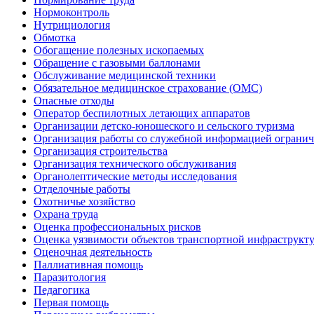
Нормоконтроль
Нутрициология
Обмотка
Обогащение полезных ископаемых
Обращение с газовыми баллонами
Обслуживание медицинской техники
Обязательное медицинское страхование (ОМС)
Опасные отходы
Оператор беспилотных летающих аппаратов
Организации детско-юношеского и сельского туризма
Организация работы со служебной информацией огранич
Организация строительства
Организация технического обслуживания
Органолептические методы исследования
Отделочные работы
Охотничье хозяйство
Охрана труда
Оценка профессиональных рисков
Оценка уязвимости объектов транспортной инфраструкт
Оценочная деятельность
Паллиативная помощь
Паразитология
Педагогика
Первая помощь