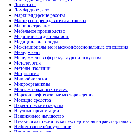
Логистика
Ломбардное дело
Маркшейдерские работы
Мастера и преподаватели автошкол
Машиностроение
Мебельное производство
Медицинская деятельность
Медицинские отходы
Межнациональные и межконфессиональные отношения
Менеджмент
Менеджмент в сфере культуры и искусства
Металлургия
Методы изоляции
Метрология
Микробиология
Микроорганизмы
Монтаж пожарных систем
Морские нефтегазовые месторождения
Моющие средства
Наркотические средства
Научные организации
Недвижимое имущество
Независимая техническая экспертиза автотранспортных 
Нефтегазовое оборудование
Нормирование труда