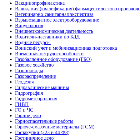
Вакцинопрофилактика
Валидация (квалификация) фармацевтического производс
Ветеринарно-санитарная экспертиза
Взрывозащитное электрооборудование
Вирусология
Внешнеэкономическая деятельность
Водители-наставники по БДД
Водные ресурсы
Воинский учет и мобилизационная подготовка
Временная нетрудоспособности
Газобаллонное оборудование (ГБО)
Газовое хозяйство
Газопроводы
Газораспределение
Геодезия
Гидравлические машины
Гидрография
Гидрометеорология
ГНВП
ГО и ЧС
Горное дело
Горноспасательные работы
Горюче-смазочные материалы (ГСМ)
Госзакупки (223 и 44 ФЗ)
Гостиничное дело