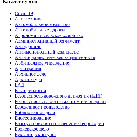
Каталог курсов
Covid-19
Авиатехника
Автомобильное хозяйство
Автомобильные дороги
Агрономия и сельское хозяйство
Административный регламент
Антидопинг
Антимонопольный комплаенс
Антитеррористическая защищенность
Арбитражное управление
Арт-терапия
Архивное дело
Архитектура
БАД
Бактериология
Безопасность дорожного движения (БДД)
Безопасность на объектах атомной энергии
Бережливое производство
Библиотечное дело
Биотестирование
Благоустройство и озеленение территорий
Брокерское дело
Бухгалтерский учет