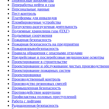
Переносные виброметры
Переработка нефти и газа
Персональные данные
Пест-контроль
Платформы для инвалидов
Пломбировочные устройства
Погрузочно-разгрузочная деятельность
Подземные хранилища газа (ПХГ)
Подъемные сооружения
Пожарная безопасность
Пожарная безопасность на предприятии
Пожаровзрывобезопасность
Правила обращения с опасными отходами
Предрейсовые и послерейсовые медицинские осмотры
Проектирование в строительстве
Проектирование и обслуживание чистых производствен
Проектирование пожарных систем
Проектировщики
Производственный контроль
Производство резиновых смесей
Промышленная безопасность
Противодействие коррупции
Профилактика половых преступлений
Работа с лифтами
Радиационная безопасность