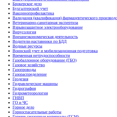
Брокерское дело
Бухгалтерский учет
Вакцинопрофилактика
Валидация (квалификация) фармацевтического производс
Ветеринарно-санитарная экспертиза
Взрывозащитное электрооборудование
Вирусология
Внешнеэкономическая деятельность
Водители-наставники по БДД
Водные ресурсы
Воинский учет и мобилизационная подготовка
Временная нетрудоспособности
Газобаллонное оборудование (ГБО)
Газовое хозяйство
Газопроводы
Газораспределение
Геодезия
Гидравлические машины
Гидрография
Гидрометеорология
ГНВП
ГО и ЧС
Горное дело
Горноспасательные работы
Горюче-смазочные материалы (ГСМ)