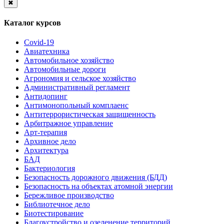
✖
Каталог курсов
Covid-19
Авиатехника
Автомобильное хозяйство
Автомобильные дороги
Агрономия и сельское хозяйство
Административный регламент
Антидопинг
Антимонопольный комплаенс
Антитеррористическая защищенность
Арбитражное управление
Арт-терапия
Архивное дело
Архитектура
БАД
Бактериология
Безопасность дорожного движения (БДД)
Безопасность на объектах атомной энергии
Бережливое производство
Библиотечное дело
Биотестирование
Благоустройство и озеленение территорий