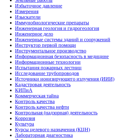
Земляные работы
Избыточное давление
Измерения
Изыскатели
Иммунобиологические препараты
Инженерная геология и гидрогеология
Инженерное дело
Инженерные системы зданий и сооружений
Инструктор первой помощи
Инструментальное производство
Информационная безопасность в медицине
Информационные технологии
Испытания пожарных лестниц
Исследование трубопроводов
Источники ионизирующего излучения (ИИИ)
Кадастровая деятельность
КИПиА
Коммерческая тайна
Контроль качества
Контроль качества нефти
Контрольная (надзорная) деятельность
Коррозия
Культура
Курсы целевого назначения (КЦН)
Лабораторная диагностика