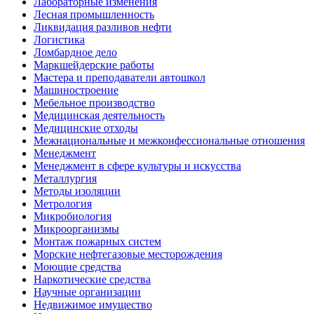
Лабораторные изменения
Лесная промышленность
Ликвидация разливов нефти
Логистика
Ломбардное дело
Маркшейдерские работы
Мастера и преподаватели автошкол
Машиностроение
Мебельное производство
Медицинская деятельность
Медицинские отходы
Межнациональные и межконфессиональные отношения
Менеджмент
Менеджмент в сфере культуры и искусства
Металлургия
Методы изоляции
Метрология
Микробиология
Микроорганизмы
Монтаж пожарных систем
Морские нефтегазовые месторождения
Моющие средства
Наркотические средства
Научные организации
Недвижимое имущество