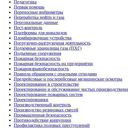
Педагогика
Первая помощь
Переносные виброметры
Переработка нефти и газа
Персональные данные
Пест-контроль
Платформы для инвалидов
Пломбировочные устройства
Погрузочно-разгрузочная деятельность
Подземные хранилища газа (ПХГ)
Подъемные сооружения
Пожарная безопасность
Пожарная безопасность на предприятии
Пожаровзрывобезопасность
Правила обращения с опасными отходами
Предрейсовые и послерейсовые медицинские осмотры
Проектирование в строительстве
Проектирование и обслуживание чистых производствен
Проектирование пожарных систем
Проектировщики
Производственный контроль
Производство резиновых смесей
Промышленная безопасность
Противодействие коррупции
Профилактика половых преступлений