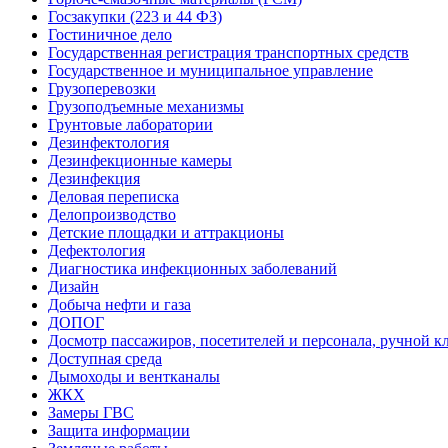
Госзакупки (223 и 44 ФЗ)
Гостиничное дело
Государственная регистрация транспортных средств
Государственное и муниципальное управление
Грузоперевозки
Грузоподъемные механизмы
Грунтовые лаборатории
Дезинфектология
Дезинфекционные камеры
Дезинфекция
Деловая переписка
Делопроизводство
Детские площадки и аттракционы
Дефектология
Диагностика инфекционных заболеваний
Дизайн
Добыча нефти и газа
ДОПОГ
Досмотр пассажиров, посетителей и персонала, ручной кл
Доступная среда
Дымоходы и вентканалы
ЖКХ
Замеры ГВС
Защита информации