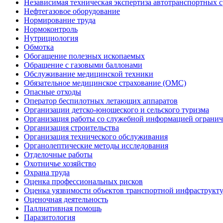
Независимая техническая экспертиза автотранспортных 
Нефтегазовое оборудование
Нормирование труда
Нормоконтроль
Нутрициология
Обмотка
Обогащение полезных ископаемых
Обращение с газовыми баллонами
Обслуживание медицинской техники
Обязательное медицинское страхование (ОМС)
Опасные отходы
Оператор беспилотных летающих аппаратов
Организации детско-юношеского и сельского туризма
Организация работы со служебной информацией огранич
Организация строительства
Организация технического обслуживания
Органолептические методы исследования
Отделочные работы
Охотничье хозяйство
Охрана труда
Оценка профессиональных рисков
Оценка уязвимости объектов транспортной инфраструкт
Оценочная деятельность
Паллиативная помощь
Паразитология