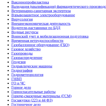
Вакцинопрофилактика
Валидация (квалификация) фармацевтического производс
Ветеринарно-санитарная экспертиза
Взрывозащитное электрооборудование
Вирусология
Внешнеэкономическая деятельность
Водители-наставники по БДД
Водные ресурсы
Воинский учет и мобилизационная подготовка
Временная нетрудоспособности
Газобаллонное оборудование (ГБО)
Газовое хозяйство
Газопроводы
Газораспределение
Геодезия
Гидравлические машины
Гидрография
Гидрометеорология
ГНВП
ГО и ЧС
Горное дело
Горноспасательные работы
Горюче-смазочные материалы (ГСМ)
Госзакупки (223 и 44 ФЗ)
Гостиничное дело