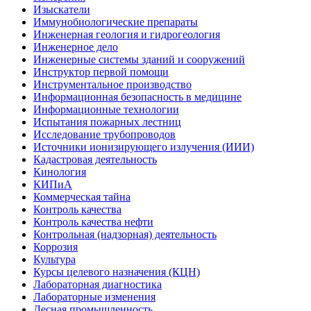
Изыскатели
Иммунобиологические препараты
Инженерная геология и гидрогеология
Инженерное дело
Инженерные системы зданий и сооружений
Инструктор первой помощи
Инструментальное производство
Информационная безопасность в медицине
Информационные технологии
Испытания пожарных лестниц
Исследование трубопроводов
Источники ионизирующего излучения (ИИИ)
Кадастровая деятельность
Кинология
КИПиА
Коммерческая тайна
Контроль качества
Контроль качества нефти
Контрольная (надзорная) деятельность
Коррозия
Культура
Курсы целевого назначения (КЦН)
Лабораторная диагностика
Лабораторные изменения
Лесная промышленность