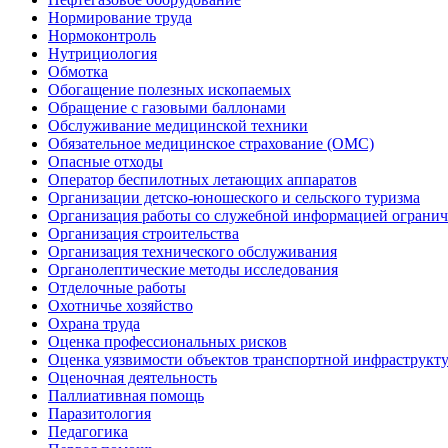
Нормирование труда
Нормоконтроль
Нутрициология
Обмотка
Обогащение полезных ископаемых
Обращение с газовыми баллонами
Обслуживание медицинской техники
Обязательное медицинское страхование (ОМС)
Опасные отходы
Оператор беспилотных летающих аппаратов
Организации детско-юношеского и сельского туризма
Организация работы со служебной информацией огранич
Организация строительства
Организация технического обслуживания
Органолептические методы исследования
Отделочные работы
Охотничье хозяйство
Охрана труда
Оценка профессиональных рисков
Оценка уязвимости объектов транспортной инфраструкт
Оценочная деятельность
Паллиативная помощь
Паразитология
Педагогика