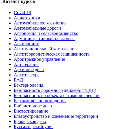
Каталог курсов
Covid-19
Авиатехника
Автомобильное хозяйство
Автомобильные дороги
Агрономия и сельское хозяйство
Административный регламент
Антидопинг
Антимонопольный комплаенс
Антитеррористическая защищенность
Арбитражное управление
Арт-терапия
Архивное дело
Архитектура
БАД
Бактериология
Безопасность дорожного движения (БДД)
Безопасность на объектах атомной энергии
Бережливое производство
Библиотечное дело
Биотестирование
Благоустройство и озеленение территорий
Брокерское дело
Бухгалтерский учет