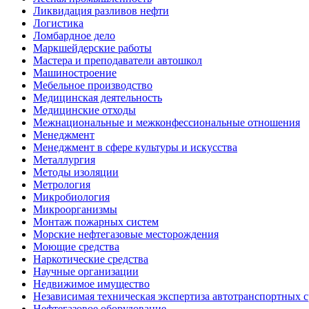
Ликвидация разливов нефти
Логистика
Ломбардное дело
Маркшейдерские работы
Мастера и преподаватели автошкол
Машиностроение
Мебельное производство
Медицинская деятельность
Медицинские отходы
Межнациональные и межконфессиональные отношения
Менеджмент
Менеджмент в сфере культуры и искусства
Металлургия
Методы изоляции
Метрология
Микробиология
Микроорганизмы
Монтаж пожарных систем
Морские нефтегазовые месторождения
Моющие средства
Наркотические средства
Научные организации
Недвижимое имущество
Независимая техническая экспертиза автотранспортных 
Нефтегазовое оборудование