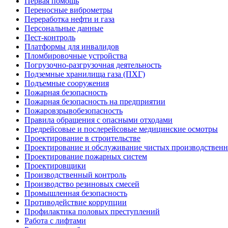
Первая помощь
Переносные виброметры
Переработка нефти и газа
Персональные данные
Пест-контроль
Платформы для инвалидов
Пломбировочные устройства
Погрузочно-разгрузочная деятельность
Подземные хранилища газа (ПХГ)
Подъемные сооружения
Пожарная безопасность
Пожарная безопасность на предприятии
Пожаровзрывобезопасность
Правила обращения с опасными отходами
Предрейсовые и послерейсовые медицинские осмотры
Проектирование в строительстве
Проектирование и обслуживание чистых производствен
Проектирование пожарных систем
Проектировщики
Производственный контроль
Производство резиновых смесей
Промышленная безопасность
Противодействие коррупции
Профилактика половых преступлений
Работа с лифтами