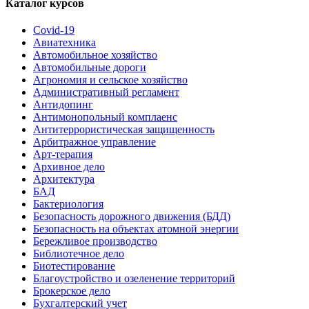
Каталог курсов
Covid-19
Авиатехника
Автомобильное хозяйство
Автомобильные дороги
Агрономия и сельское хозяйство
Административный регламент
Антидопинг
Антимонопольный комплаенс
Антитеррористическая защищенность
Арбитражное управление
Арт-терапия
Архивное дело
Архитектура
БАД
Бактериология
Безопасность дорожного движения (БДД)
Безопасность на объектах атомной энергии
Бережливое производство
Библиотечное дело
Биотестирование
Благоустройство и озеленение территорий
Брокерское дело
Бухгалтерский учет