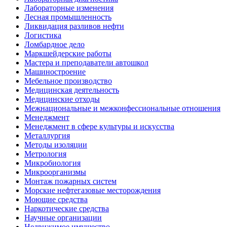
Лабораторные изменения
Лесная промышленность
Ликвидация разливов нефти
Логистика
Ломбардное дело
Маркшейдерские работы
Мастера и преподаватели автошкол
Машиностроение
Мебельное производство
Медицинская деятельность
Медицинские отходы
Межнациональные и межконфессиональные отношения
Менеджмент
Менеджмент в сфере культуры и искусства
Металлургия
Методы изоляции
Метрология
Микробиология
Микроорганизмы
Монтаж пожарных систем
Морские нефтегазовые месторождения
Моющие средства
Наркотические средства
Научные организации
Недвижимое имущество