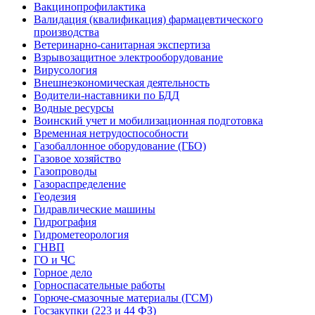
Вакцинопрофилактика
Валидация (квалификация) фармацевтического
производства
Ветеринарно-санитарная экспертиза
Взрывозащитное электрооборудование
Вирусология
Внешнеэкономическая деятельность
Водители-наставники по БДД
Водные ресурсы
Воинский учет и мобилизационная подготовка
Временная нетрудоспособности
Газобаллонное оборудование (ГБО)
Газовое хозяйство
Газопроводы
Газораспределение
Геодезия
Гидравлические машины
Гидрография
Гидрометеорология
ГНВП
ГО и ЧС
Горное дело
Горноспасательные работы
Горюче-смазочные материалы (ГСМ)
Госзакупки (223 и 44 ФЗ)