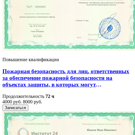
Повышение квалификации
Пожарная безопасность для лиц, ответственных
за обеспечение пожарной безопасности на
объектах защиты, в которых могут
одновременно находиться 50 и более человек,
Продолжительность
72 ч
объектах защиты, отнесенных к категориям
4000 руб.
8000 руб.
повышенной взрывопожароопасности,
Записаться
взрывопожароопасно