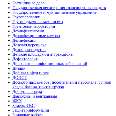
Гостиничное дело
Государственная регистрация транспортных средств
Государственное и муниципальное управление
Грузоперевозки
Грузоподъемные механизмы
Грунтовые лаборатории
Дезинфектология
Дезинфекционные камеры
Дезинфекция
Деловая переписка
Делопроизводство
Детские площадки и аттракционы
Дефектология
Диагностика инфекционных заболеваний
Дизайн
Добыча нефти и газа
ДОПОГ
Досмотр пассажиров, посетителей и персонала, ручной
клади, багажа, почты, грузов
Доступная среда
Дымоходы и вентканалы
ЖКХ
Замеры ГВС
Защита информации
Земляные работы