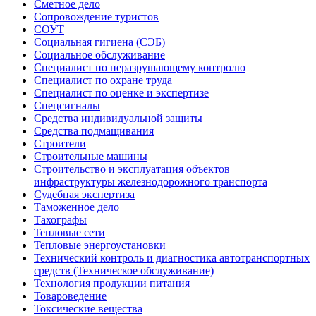
Сметное дело
Сопровождение туристов
СОУТ
Социальная гигиена (СЭБ)
Социальное обслуживание
Специалист по неразрушающему контролю
Специалист по охране труда
Специалист по оценке и экспертизе
Спецсигналы
Средства индивидуальной защиты
Средства подмащивания
Строители
Строительные машины
Строительство и эксплуатация объектов
инфраструктуры железнодорожного транспорта
Судебная экспертиза
Таможенное дело
Тахографы
Тепловые сети
Тепловые энергоустановки
Технический контроль и диагностика автотранспортных
средств (Техническое обслуживание)
Технология продукции питания
Товароведение
Токсические вещества