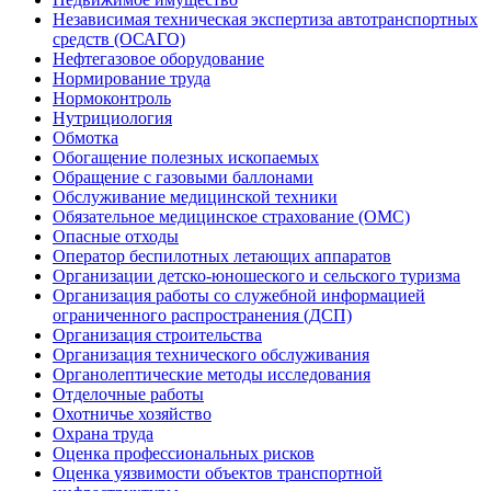
Независимая техническая экспертиза автотранспортных
средств (ОСАГО)
Нефтегазовое оборудование
Нормирование труда
Нормоконтроль
Нутрициология
Обмотка
Обогащение полезных ископаемых
Обращение с газовыми баллонами
Обслуживание медицинской техники
Обязательное медицинское страхование (ОМС)
Опасные отходы
Оператор беспилотных летающих аппаратов
Организации детско-юношеского и сельского туризма
Организация работы со служебной информацией
ограниченного распространения (ДСП)
Организация строительства
Организация технического обслуживания
Органолептические методы исследования
Отделочные работы
Охотничье хозяйство
Охрана труда
Оценка профессиональных рисков
Оценка уязвимости объектов транспортной