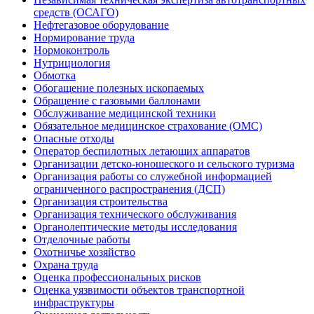
средств (ОСАГО)
Нефтегазовое оборудование
Нормирование труда
Нормоконтроль
Нутрициология
Обмотка
Обогащение полезных ископаемых
Обращение с газовыми баллонами
Обслуживание медицинской техники
Обязательное медицинское страхование (ОМС)
Опасные отходы
Оператор беспилотных летающих аппаратов
Организации детско-юношеского и сельского туризма
Организация работы со служебной информацией
ограниченного распространения (ДСП)
Организация строительства
Организация технического обслуживания
Органолептические методы исследования
Отделочные работы
Охотничье хозяйство
Охрана труда
Оценка профессиональных рисков
Оценка уязвимости объектов транспортной
инфраструктуры