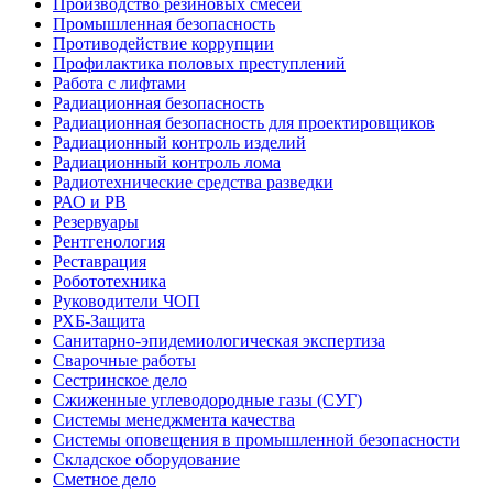
Производство резиновых смесей
Промышленная безопасность
Противодействие коррупции
Профилактика половых преступлений
Работа с лифтами
Радиационная безопасность
Радиационная безопасность для проектировщиков
Радиационный контроль изделий
Радиационный контроль лома
Радиотехнические средства разведки
РАО и РВ
Резервуары
Рентгенология
Реставрация
Робототехника
Руководители ЧОП
РХБ-Защита
Санитарно-эпидемиологическая экспертиза
Сварочные работы
Сестринское дело
Сжиженные углеводородные газы (СУГ)
Системы менеджмента качества
Системы оповещения в промышленной безопасности
Складское оборудование
Сметное дело