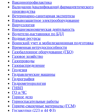
Вакцинопрофилактика
Валидация (квалификация) фармацевтического
производства
Ветеринарно-санитарная экспертиза
Взрывозащитное электрооборудование
Вирусология
Внешнеэкономическая деятельность
Водители-наставники по БДД
Водные ресурсы
Воинский учет и мобилизационная подготовка
Временная нетрудоспособности
Газобаллонное оборудование (ГБО)
Газовое хозяйство
Газопроводы
Газораспределение
Геодезия
Гидравлические машины
Гидрография
Гидрометеорология
ГНВП
ГО и ЧС
Горное дело
Горноспасательные работы
Горюче-смазочные материалы (ГСМ)
Госзакупки (223 и 44 ФЗ)