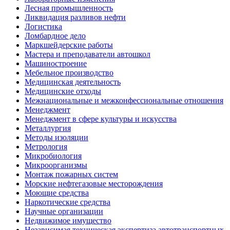
Лесная промышленность
Ликвидация разливов нефти
Логистика
Ломбардное дело
Маркшейдерские работы
Мастера и преподаватели автошкол
Машиностроение
Мебельное производство
Медицинская деятельность
Медицинские отходы
Межнациональные и межконфессиональные отношения
Менеджмент
Менеджмент в сфере культуры и искусства
Металлургия
Методы изоляции
Метрология
Микробиология
Микроорганизмы
Монтаж пожарных систем
Морские нефтегазовые месторождения
Моющие средства
Наркотические средства
Научные организации
Недвижимое имущество
Независимая техническая экспертиза автотранспортных