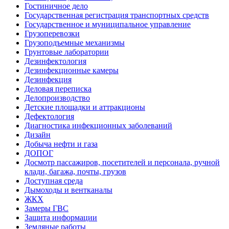
Гостиничное дело
Государственная регистрация транспортных средств
Государственное и муниципальное управление
Грузоперевозки
Грузоподъемные механизмы
Грунтовые лаборатории
Дезинфектология
Дезинфекционные камеры
Дезинфекция
Деловая переписка
Делопроизводство
Детские площадки и аттракционы
Дефектология
Диагностика инфекционных заболеваний
Дизайн
Добыча нефти и газа
ДОПОГ
Досмотр пассажиров, посетителей и персонала, ручной
клади, багажа, почты, грузов
Доступная среда
Дымоходы и вентканалы
ЖКХ
Замеры ГВС
Защита информации
Земляные работы