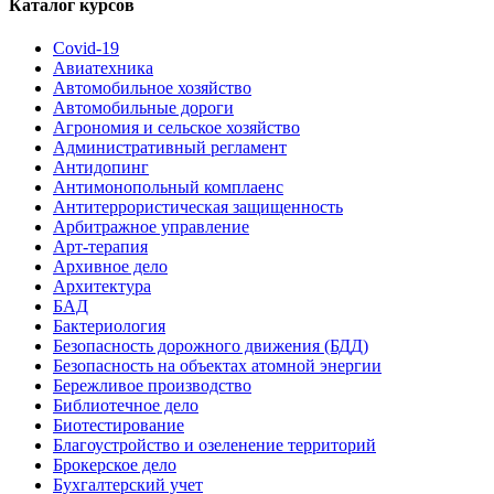
Каталог курсов
Covid-19
Авиатехника
Автомобильное хозяйство
Автомобильные дороги
Агрономия и сельское хозяйство
Административный регламент
Антидопинг
Антимонопольный комплаенс
Антитеррористическая защищенность
Арбитражное управление
Арт-терапия
Архивное дело
Архитектура
БАД
Бактериология
Безопасность дорожного движения (БДД)
Безопасность на объектах атомной энергии
Бережливое производство
Библиотечное дело
Биотестирование
Благоустройство и озеленение территорий
Брокерское дело
Бухгалтерский учет