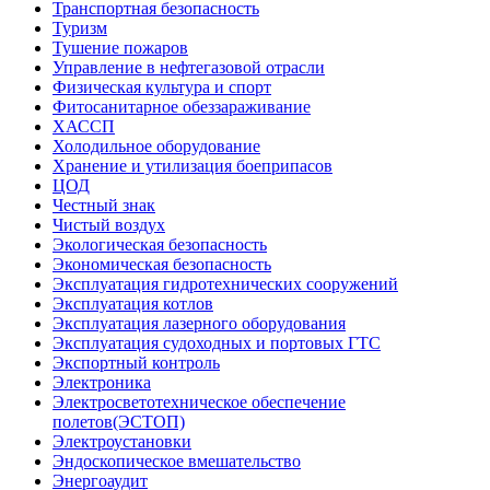
Транспортная безопасность
Туризм
Тушение пожаров
Управление в нефтегазовой отрасли
Физическая культура и спорт
Фитосанитарное обеззараживание
ХАССП
Холодильное оборудование
Хранение и утилизация боеприпасов
ЦОД
Честный знак
Чистый воздух
Экологическая безопасность
Экономическая безопасность
Эксплуатация гидротехнических сооружений
Эксплуатация котлов
Эксплуатация лазерного оборудования
Эксплуатация судоходных и портовых ГТС
Экспортный контроль
Электроника
Электросветотехническое обеспечение
полетов(ЭСТОП)
Электроустановки
Эндоскопическое вмешательство
Энергоаудит