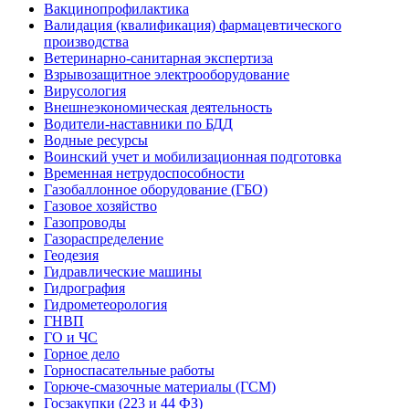
Вакцинопрофилактика
Валидация (квалификация) фармацевтического
производства
Ветеринарно-санитарная экспертиза
Взрывозащитное электрооборудование
Вирусология
Внешнеэкономическая деятельность
Водители-наставники по БДД
Водные ресурсы
Воинский учет и мобилизационная подготовка
Временная нетрудоспособности
Газобаллонное оборудование (ГБО)
Газовое хозяйство
Газопроводы
Газораспределение
Геодезия
Гидравлические машины
Гидрография
Гидрометеорология
ГНВП
ГО и ЧС
Горное дело
Горноспасательные работы
Горюче-смазочные материалы (ГСМ)
Госзакупки (223 и 44 ФЗ)