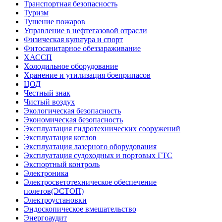
Транспортная безопасность
Туризм
Тушение пожаров
Управление в нефтегазовой отрасли
Физическая культура и спорт
Фитосанитарное обеззараживание
ХАССП
Холодильное оборудование
Хранение и утилизация боеприпасов
ЦОД
Честный знак
Чистый воздух
Экологическая безопасность
Экономическая безопасность
Эксплуатация гидротехнических сооружений
Эксплуатация котлов
Эксплуатация лазерного оборудования
Эксплуатация судоходных и портовых ГТС
Экспортный контроль
Электроника
Электросветотехническое обеспечение
полетов(ЭСТОП)
Электроустановки
Эндоскопическое вмешательство
Энергоаудит