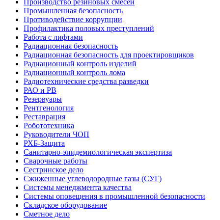
Производство резиновых смесей
Промышленная безопасность
Противодействие коррупции
Профилактика половых преступлений
Работа с лифтами
Радиационная безопасность
Радиационная безопасность для проектировщиков
Радиационный контроль изделий
Радиационный контроль лома
Радиотехнические средства разведки
РАО и РВ
Резервуары
Рентгенология
Реставрация
Робототехника
Руководители ЧОП
РХБ-Защита
Санитарно-эпидемиологическая экспертиза
Сварочные работы
Сестринское дело
Сжиженные углеводородные газы (СУГ)
Системы менеджмента качества
Системы оповещения в промышленной безопасности
Складское оборудование
Сметное дело