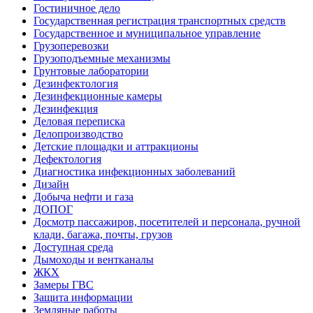
Гостиничное дело
Государственная регистрация транспортных средств
Государственное и муниципальное управление
Грузоперевозки
Грузоподъемные механизмы
Грунтовые лаборатории
Дезинфектология
Дезинфекционные камеры
Дезинфекция
Деловая переписка
Делопроизводство
Детские площадки и аттракционы
Дефектология
Диагностика инфекционных заболеваний
Дизайн
Добыча нефти и газа
ДОПОГ
Досмотр пассажиров, посетителей и персонала, ручной
клади, багажа, почты, грузов
Доступная среда
Дымоходы и вентканалы
ЖКХ
Замеры ГВС
Защита информации
Земляные работы