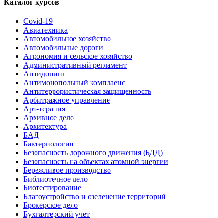
Каталог курсов
Covid-19
Авиатехника
Автомобильное хозяйство
Автомобильные дороги
Агрономия и сельское хозяйство
Административный регламент
Антидопинг
Антимонопольный комплаенс
Антитеррористическая защищенность
Арбитражное управление
Арт-терапия
Архивное дело
Архитектура
БАД
Бактериология
Безопасность дорожного движения (БДД)
Безопасность на объектах атомной энергии
Бережливое производство
Библиотечное дело
Биотестирование
Благоустройство и озеленение территорий
Брокерское дело
Бухгалтерский учет