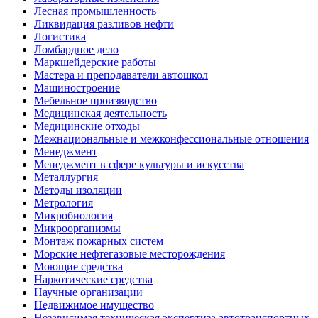
Лесная промышленность
Ликвидация разливов нефти
Логистика
Ломбардное дело
Маркшейдерские работы
Мастера и преподаватели автошкол
Машиностроение
Мебельное производство
Медицинская деятельность
Медицинские отходы
Межнациональные и межконфессиональные отношения
Менеджмент
Менеджмент в сфере культуры и искусства
Металлургия
Методы изоляции
Метрология
Микробиология
Микроорганизмы
Монтаж пожарных систем
Морские нефтегазовые месторождения
Моющие средства
Наркотические средства
Научные организации
Недвижимое имущество
Независимая техническая экспертиза автотранспортных