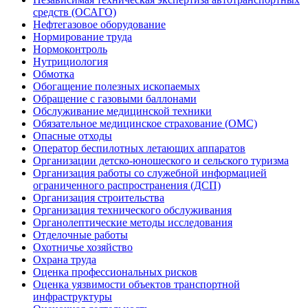
средств (ОСАГО)
Нефтегазовое оборудование
Нормирование труда
Нормоконтроль
Нутрициология
Обмотка
Обогащение полезных ископаемых
Обращение с газовыми баллонами
Обслуживание медицинской техники
Обязательное медицинское страхование (ОМС)
Опасные отходы
Оператор беспилотных летающих аппаратов
Организации детско-юношеского и сельского туризма
Организация работы со служебной информацией
ограниченного распространения (ДСП)
Организация строительства
Организация технического обслуживания
Органолептические методы исследования
Отделочные работы
Охотничье хозяйство
Охрана труда
Оценка профессиональных рисков
Оценка уязвимости объектов транспортной
инфраструктуры