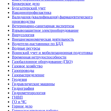
Брокерское дело
Бухгалтерский учет
Вакцинопрофилактика
Валидация (квалификация) фармацевтического
производства
Ветеринарно-санитарная экспертиза
Взрывозащитное электрооборудование
Вирусология
Внешнеэкономическая деятельность
Водители-наставники по БДД
Водные ресурсы
Воинский учет и мобилизационная подготовка
Временная нетрудоспособности
Газобаллонное оборудование (ГБО)
Газовое хозяйство
Газопроводы
Газораспределение
Геодезия
Гидравлические машины
Гидрография
Гидрометеорология
ГНВП
ГО и ЧС
Горное дело
Горноспасательные работы