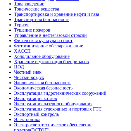
Товароведение
Токсические вещества
Транспортировка и хранение нефти и газа
Транспортная безопасность
Туризм
Тушение пожаров
Управление в нефтегазовой отрасли
Физическая культура и спорт
Фитосанитарное обеззараживание
ХАССП
Холодильное оборудование
Хранение и утилизация боеприпасов
ЦОД
Честный знак
Чистый воздух
Экологическая безопасность
Экономическая безопасность
Эксплуатация гидротехнических сооружений
Эксплуатация котлов
Эксплуатация лазерного оборудования
Эксплуатация судоходных и портовых ГТС
Экспортный контроль
Электроника
Электросветотехническое обеспечение
полетов(ЭСТОП)