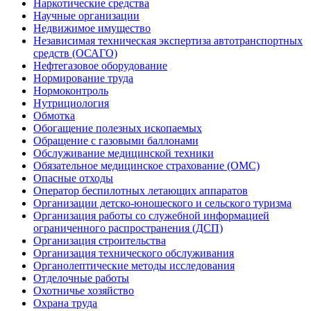
Наркотические средства
Научные организации
Недвижимое имущество
Независимая техническая экспертиза автотранспортных
средств (ОСАГО)
Нефтегазовое оборудование
Нормирование труда
Нормоконтроль
Нутрициология
Обмотка
Обогащение полезных ископаемых
Обращение с газовыми баллонами
Обслуживание медицинской техники
Обязательное медицинское страхование (ОМС)
Опасные отходы
Оператор беспилотных летающих аппаратов
Организации детско-юношеского и сельского туризма
Организация работы со служебной информацией
ограниченного распространения (ДСП)
Организация строительства
Организация технического обслуживания
Органолептические методы исследования
Отделочные работы
Охотничье хозяйство
Охрана труда