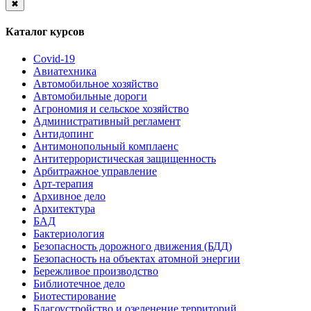
✖
Каталог курсов
Covid-19
Авиатехника
Автомобильное хозяйство
Автомобильные дороги
Агрономия и сельское хозяйство
Административный регламент
Антидопинг
Антимонопольный комплаенс
Антитеррористическая защищенность
Арбитражное управление
Арт-терапия
Архивное дело
Архитектура
БАД
Бактериология
Безопасность дорожного движения (БДД)
Безопасность на объектах атомной энергии
Бережливое производство
Библиотечное дело
Биотестирование
Благоустройство и озеленение территорий