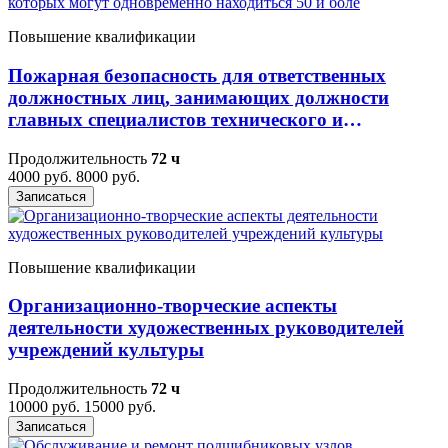
Повышение квалификации
Пожарная безопасность для ответственных
должностных лиц, занимающих должности
главных специалистов технического и
производственного профиля, должностных лиц,
Продолжительность
72 ч
исполняющих их обязанности, на объектах
4000 руб.
8000 руб.
защиты, в которых могут одновременно
Записаться
находиться 50 и боле
Повышение квалификации
Организационно-творческие аспекты
деятельности художественных руководителей
учреждений культуры
Продолжительность
72 ч
10000 руб.
15000 руб.
Записаться