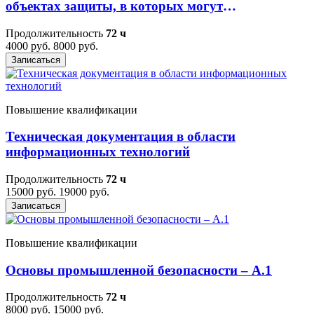
объектах защиты, в которых могут
одновременно находиться 50 и более человек,
Продолжительность
72 ч
объектах защиты, отнесенных к категориям
4000 руб.
8000 руб.
повышенной взрывопожароопасности,
Записаться
взрывопожароопасно
Повышение квалификации
Техническая документация в области
информационных технологий
Продолжительность
72 ч
15000 руб.
19000 руб.
Записаться
Повышение квалификации
Основы промышленной безопасности – A.1
Продолжительность
72 ч
8000 руб.
15000 руб.