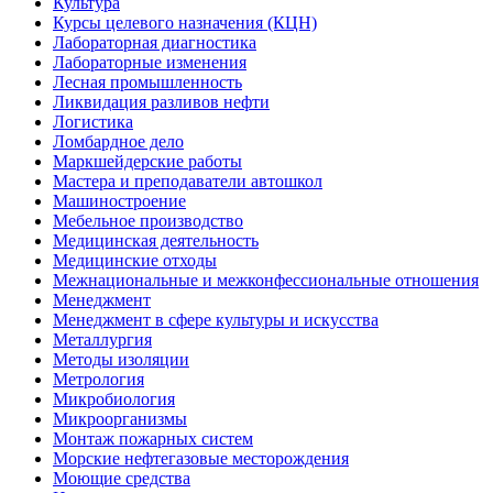
Культура
Курсы целевого назначения (КЦН)
Лабораторная диагностика
Лабораторные изменения
Лесная промышленность
Ликвидация разливов нефти
Логистика
Ломбардное дело
Маркшейдерские работы
Мастера и преподаватели автошкол
Машиностроение
Мебельное производство
Медицинская деятельность
Медицинские отходы
Межнациональные и межконфессиональные отношения
Менеджмент
Менеджмент в сфере культуры и искусства
Металлургия
Методы изоляции
Метрология
Микробиология
Микроорганизмы
Монтаж пожарных систем
Морские нефтегазовые месторождения
Моющие средства