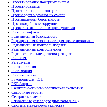
Проектирование пожарных систем
Проектировщики
Производственный контроль
Производство резиновых смесей
Промышленная безопасность
Противодействие коррупции
Профилактика половых преступлений
Работа с лифтами
Радиационная безопасность
Радиационная безопасность для проектировщиков
Радиационный контроль изделий
Радиационный контроль лома
Радиотехнические средства разведки
РАО и РВ
Резервуары
Рентгенология
Реставрация
Робототехника
Руководители ЧОП
РХБ-Защита
Санитарно-эпидемиологическая экспертиза
Сварочные работы
Сестринское дело
Сжиженные углеводородные газы (СУГ)
Системы менеджмента качества