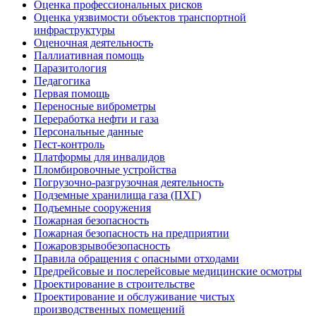
Оценка профессиональных рисков
Оценка уязвимости объектов транспортной
инфраструктуры
Оценочная деятельность
Паллиативная помощь
Паразитология
Педагогика
Первая помощь
Переносные виброметры
Переработка нефти и газа
Персональные данные
Пест-контроль
Платформы для инвалидов
Пломбировочные устройства
Погрузочно-разгрузочная деятельность
Подземные хранилища газа (ПХГ)
Подъемные сооружения
Пожарная безопасность
Пожарная безопасность на предприятии
Пожаровзрывобезопасность
Правила обращения с опасными отходами
Предрейсовые и послерейсовые медицинские осмотры
Проектирование в строительстве
Проектирование и обслуживание чистых
производственных помещений