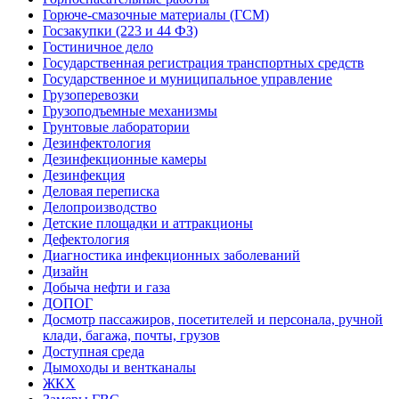
Горюче-смазочные материалы (ГСМ)
Госзакупки (223 и 44 ФЗ)
Гостиничное дело
Государственная регистрация транспортных средств
Государственное и муниципальное управление
Грузоперевозки
Грузоподъемные механизмы
Грунтовые лаборатории
Дезинфектология
Дезинфекционные камеры
Дезинфекция
Деловая переписка
Делопроизводство
Детские площадки и аттракционы
Дефектология
Диагностика инфекционных заболеваний
Дизайн
Добыча нефти и газа
ДОПОГ
Досмотр пассажиров, посетителей и персонала, ручной
клади, багажа, почты, грузов
Доступная среда
Дымоходы и вентканалы
ЖКХ