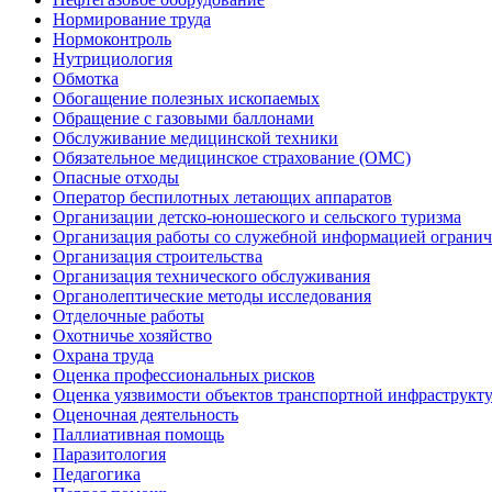
Нормирование труда
Нормоконтроль
Нутрициология
Обмотка
Обогащение полезных ископаемых
Обращение с газовыми баллонами
Обслуживание медицинской техники
Обязательное медицинское страхование (ОМС)
Опасные отходы
Оператор беспилотных летающих аппаратов
Организации детско-юношеского и сельского туризма
Организация работы со служебной информацией огранич
Организация строительства
Организация технического обслуживания
Органолептические методы исследования
Отделочные работы
Охотничье хозяйство
Охрана труда
Оценка профессиональных рисков
Оценка уязвимости объектов транспортной инфраструкт
Оценочная деятельность
Паллиативная помощь
Паразитология
Педагогика