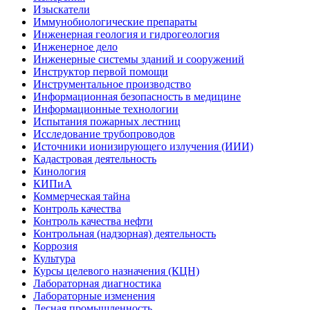
Изыскатели
Иммунобиологические препараты
Инженерная геология и гидрогеология
Инженерное дело
Инженерные системы зданий и сооружений
Инструктор первой помощи
Инструментальное производство
Информационная безопасность в медицине
Информационные технологии
Испытания пожарных лестниц
Исследование трубопроводов
Источники ионизирующего излучения (ИИИ)
Кадастровая деятельность
Кинология
КИПиА
Коммерческая тайна
Контроль качества
Контроль качества нефти
Контрольная (надзорная) деятельность
Коррозия
Культура
Курсы целевого назначения (КЦН)
Лабораторная диагностика
Лабораторные изменения
Лесная промышленность