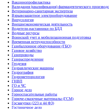
Вакцинопрофилактика
Валидация (квалификация) фармацевтического производс
Ветеринарно-санитарная экспертиза
Взрывозащитное электрооборудование
Вирусология
Внешнеэкономическая деятельность
Водители-наставники по БДД
Водные ресурсы
Воинский учет и мобилизационная подготовка
Временная нетрудоспособности
Газобаллонное оборудование (ГБО)
Газовое хозяйство
Газопроводы
Газораспределение
Геодезия
Гидравлические машины
Гидрография
Гидрометеорология
ГНВП
ГО и ЧС
Горное дело
Горноспасательные работы
Горюче-смазочные материалы (ГСМ)
Госзакупки (223 и 44 ФЗ)
Гостиничное дело