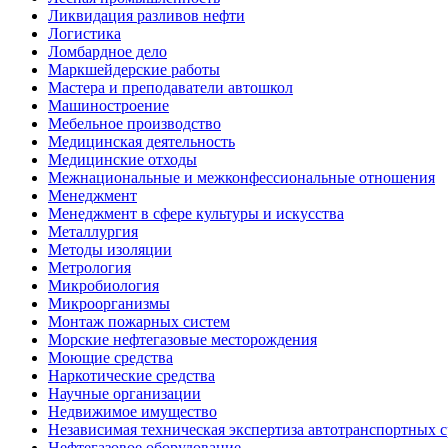
Ликвидация разливов нефти
Логистика
Ломбардное дело
Маркшейдерские работы
Мастера и преподаватели автошкол
Машиностроение
Мебельное производство
Медицинская деятельность
Медицинские отходы
Межнациональные и межконфессиональные отношения
Менеджмент
Менеджмент в сфере культуры и искусства
Металлургия
Методы изоляции
Метрология
Микробиология
Микроорганизмы
Монтаж пожарных систем
Морские нефтегазовые месторождения
Моющие средства
Наркотические средства
Научные организации
Недвижимое имущество
Независимая техническая экспертиза автотранспортных 
Нефтегазовое оборудование