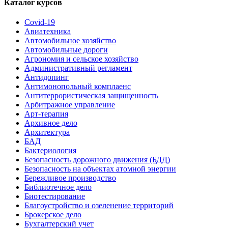
Каталог курсов
Covid-19
Авиатехника
Автомобильное хозяйство
Автомобильные дороги
Агрономия и сельское хозяйство
Административный регламент
Антидопинг
Антимонопольный комплаенс
Антитеррористическая защищенность
Арбитражное управление
Арт-терапия
Архивное дело
Архитектура
БАД
Бактериология
Безопасность дорожного движения (БДД)
Безопасность на объектах атомной энергии
Бережливое производство
Библиотечное дело
Биотестирование
Благоустройство и озеленение территорий
Брокерское дело
Бухгалтерский учет