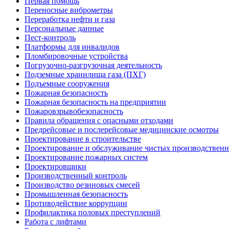
Первая помощь
Переносные виброметры
Переработка нефти и газа
Персональные данные
Пест-контроль
Платформы для инвалидов
Пломбировочные устройства
Погрузочно-разгрузочная деятельность
Подземные хранилища газа (ПХГ)
Подъемные сооружения
Пожарная безопасность
Пожарная безопасность на предприятии
Пожаровзрывобезопасность
Правила обращения с опасными отходами
Предрейсовые и послерейсовые медицинские осмотры
Проектирование в строительстве
Проектирование и обслуживание чистых производствен
Проектирование пожарных систем
Проектировщики
Производственный контроль
Производство резиновых смесей
Промышленная безопасность
Противодействие коррупции
Профилактика половых преступлений
Работа с лифтами