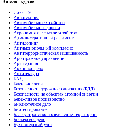
Каталог курсов
Covid-19
Авиатехника
Автомобильное хозяйство
Автомобильные дороги
Агрономия и сельское хозяйство
Административный регламент
Антидопинг
Антимонопольный комплаенс
Антитеррористическая защищенность
Арбитражное управление
Арт-терапия
Архивное дело
Архитектура
БАД
Бактериология
Безопасность дорожного движения (БДД)
Безопасность на объектах атомной энергии
Бережливое производство
Библиотечное дело
Биотестирование
Благоустройство и озеленение территорий
Брокерское дело
Бухгалтерский учет