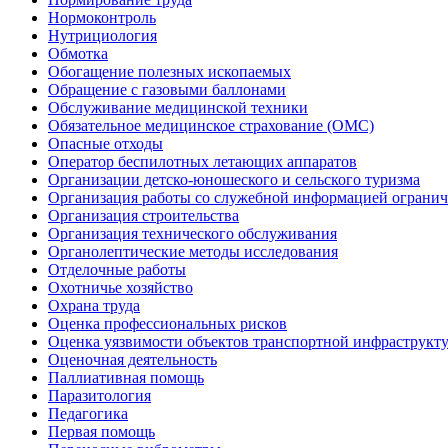
Нормоконтроль
Нутрициология
Обмотка
Обогащение полезных ископаемых
Обращение с газовыми баллонами
Обслуживание медицинской техники
Обязательное медицинское страхование (ОМС)
Опасные отходы
Оператор беспилотных летающих аппаратов
Организации детско-юношеского и сельского туризма
Организация работы со служебной информацией огранич
Организация строительства
Организация технического обслуживания
Органолептические методы исследования
Отделочные работы
Охотничье хозяйство
Охрана труда
Оценка профессиональных рисков
Оценка уязвимости объектов транспортной инфраструкт
Оценочная деятельность
Паллиативная помощь
Паразитология
Педагогика
Первая помощь