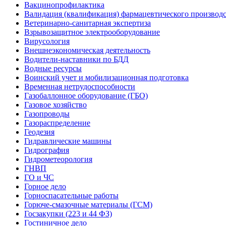
Вакцинопрофилактика
Валидация (квалификация) фармацевтического производс
Ветеринарно-санитарная экспертиза
Взрывозащитное электрооборудование
Вирусология
Внешнеэкономическая деятельность
Водители-наставники по БДД
Водные ресурсы
Воинский учет и мобилизационная подготовка
Временная нетрудоспособности
Газобаллонное оборудование (ГБО)
Газовое хозяйство
Газопроводы
Газораспределение
Геодезия
Гидравлические машины
Гидрография
Гидрометеорология
ГНВП
ГО и ЧС
Горное дело
Горноспасательные работы
Горюче-смазочные материалы (ГСМ)
Госзакупки (223 и 44 ФЗ)
Гостиничное дело