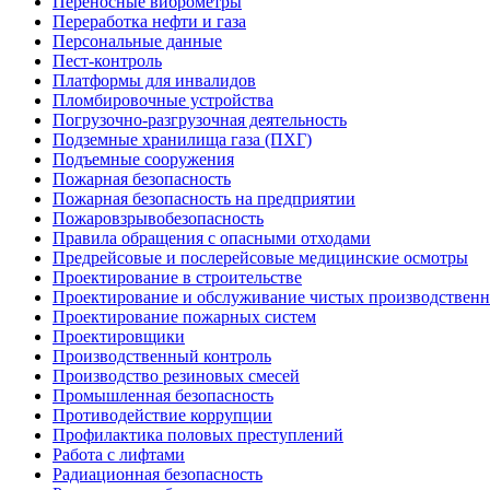
Переносные виброметры
Переработка нефти и газа
Персональные данные
Пест-контроль
Платформы для инвалидов
Пломбировочные устройства
Погрузочно-разгрузочная деятельность
Подземные хранилища газа (ПХГ)
Подъемные сооружения
Пожарная безопасность
Пожарная безопасность на предприятии
Пожаровзрывобезопасность
Правила обращения с опасными отходами
Предрейсовые и послерейсовые медицинские осмотры
Проектирование в строительстве
Проектирование и обслуживание чистых производствен
Проектирование пожарных систем
Проектировщики
Производственный контроль
Производство резиновых смесей
Промышленная безопасность
Противодействие коррупции
Профилактика половых преступлений
Работа с лифтами
Радиационная безопасность