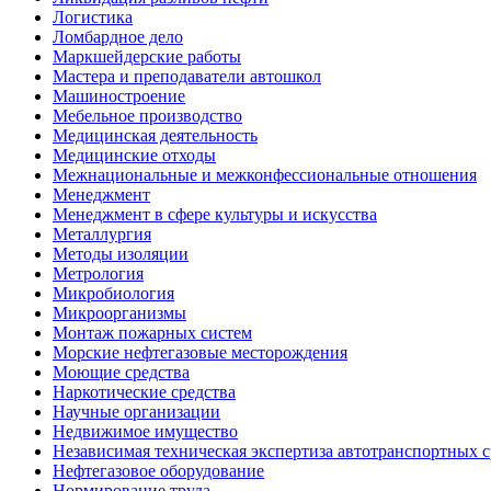
Логистика
Ломбардное дело
Маркшейдерские работы
Мастера и преподаватели автошкол
Машиностроение
Мебельное производство
Медицинская деятельность
Медицинские отходы
Межнациональные и межконфессиональные отношения
Менеджмент
Менеджмент в сфере культуры и искусства
Металлургия
Методы изоляции
Метрология
Микробиология
Микроорганизмы
Монтаж пожарных систем
Морские нефтегазовые месторождения
Моющие средства
Наркотические средства
Научные организации
Недвижимое имущество
Независимая техническая экспертиза автотранспортных 
Нефтегазовое оборудование
Нормирование труда