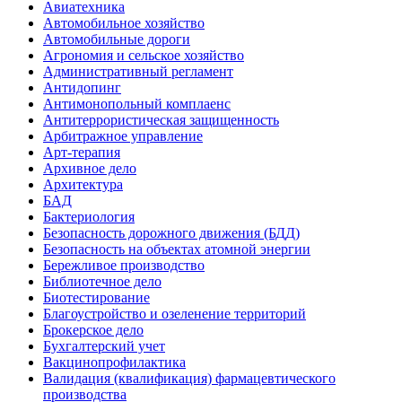
Авиатехника
Автомобильное хозяйство
Автомобильные дороги
Агрономия и сельское хозяйство
Административный регламент
Антидопинг
Антимонопольный комплаенс
Антитеррористическая защищенность
Арбитражное управление
Арт-терапия
Архивное дело
Архитектура
БАД
Бактериология
Безопасность дорожного движения (БДД)
Безопасность на объектах атомной энергии
Бережливое производство
Библиотечное дело
Биотестирование
Благоустройство и озеленение территорий
Брокерское дело
Бухгалтерский учет
Вакцинопрофилактика
Валидация (квалификация) фармацевтического
производства