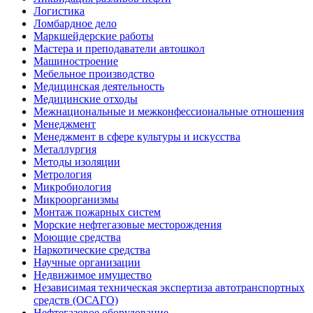
Логистика
Ломбардное дело
Маркшейдерские работы
Мастера и преподаватели автошкол
Машиностроение
Мебельное производство
Медицинская деятельность
Медицинские отходы
Межнациональные и межконфессиональные отношения
Менеджмент
Менеджмент в сфере культуры и искусства
Металлургия
Методы изоляции
Метрология
Микробиология
Микроорганизмы
Монтаж пожарных систем
Морские нефтегазовые месторождения
Моющие средства
Наркотические средства
Научные организации
Недвижимое имущество
Независимая техническая экспертиза автотранспортных
средств (ОСАГО)
Нефтегазовое оборудование