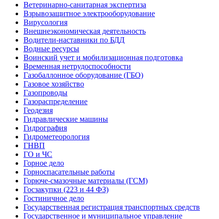
Ветеринарно-санитарная экспертиза
Взрывозащитное электрооборудование
Вирусология
Внешнеэкономическая деятельность
Водители-наставники по БДД
Водные ресурсы
Воинский учет и мобилизационная подготовка
Временная нетрудоспособности
Газобаллонное оборудование (ГБО)
Газовое хозяйство
Газопроводы
Газораспределение
Геодезия
Гидравлические машины
Гидрография
Гидрометеорология
ГНВП
ГО и ЧС
Горное дело
Горноспасательные работы
Горюче-смазочные материалы (ГСМ)
Госзакупки (223 и 44 ФЗ)
Гостиничное дело
Государственная регистрация транспортных средств
Государственное и муниципальное управление