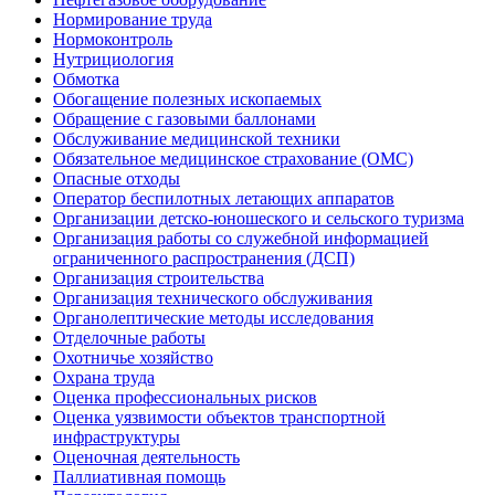
Нормирование труда
Нормоконтроль
Нутрициология
Обмотка
Обогащение полезных ископаемых
Обращение с газовыми баллонами
Обслуживание медицинской техники
Обязательное медицинское страхование (ОМС)
Опасные отходы
Оператор беспилотных летающих аппаратов
Организации детско-юношеского и сельского туризма
Организация работы со служебной информацией
ограниченного распространения (ДСП)
Организация строительства
Организация технического обслуживания
Органолептические методы исследования
Отделочные работы
Охотничье хозяйство
Охрана труда
Оценка профессиональных рисков
Оценка уязвимости объектов транспортной
инфраструктуры
Оценочная деятельность
Паллиативная помощь