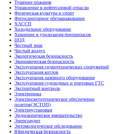
Тушение пожаров
Управление в нефтегазовой отрасли
Физическая культура и спорт
Фитосанитарное обеззараживание
ХАССП
Холодильное оборудование
Хранение и утилизация боеприпасов
ЦОД
Честный знак
Чистый воздух
Экологическая безопасность
Экономическая безопасность
Эксплуатация гидротехнических сооружений
Эксплуатация котлов
Эксплуатация лазерного оборудования
Эксплуатация судоходных и портовых ГТС
Экспортный контроль
Электроника
Электросветотехническое обеспечение
полетов(ЭСТОП)
Электроустановки
Эндоскопическое вмешательство
Энергоаудит
Энтомологическое обследование
Юридическая безопасность