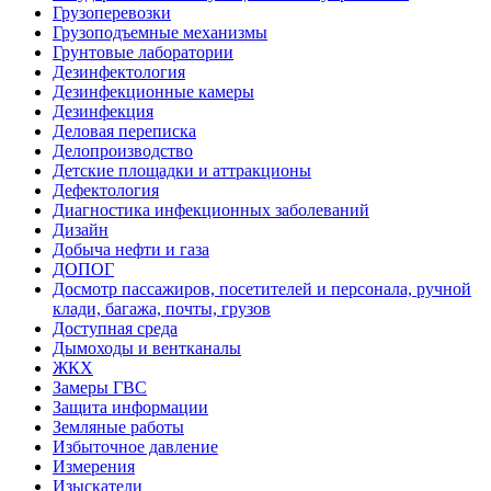
Грузоперевозки
Грузоподъемные механизмы
Грунтовые лаборатории
Дезинфектология
Дезинфекционные камеры
Дезинфекция
Деловая переписка
Делопроизводство
Детские площадки и аттракционы
Дефектология
Диагностика инфекционных заболеваний
Дизайн
Добыча нефти и газа
ДОПОГ
Досмотр пассажиров, посетителей и персонала, ручной
клади, багажа, почты, грузов
Доступная среда
Дымоходы и вентканалы
ЖКХ
Замеры ГВС
Защита информации
Земляные работы
Избыточное давление
Измерения
Изыскатели