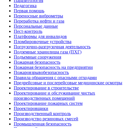
Паразитология
Педагогика
Первая помощь
Переносные виброметры
Переработка нефти и газа
Персональные данные
Пест-контроль
Платформы для инвалидов
Пломбировочные устройства
Погрузочно-разгрузочная деятельность
Подземные хранилища газа (ПХГ)
Подъемные сооружения
Пожарная безопасность
Пожарная безопасность на предприятии
Пожаровзрывобезопасность
Правила обращения с опасными отходами
Предрейсовые и послерейсовые медицинские осмотры
Проектирование в строительстве
Проектирование и обслуживание чистых
производственных помещений
Проектирование пожарных систем
Проектировщики
Производственный контроль
Производство резиновых смесей
Промышленная безопасность