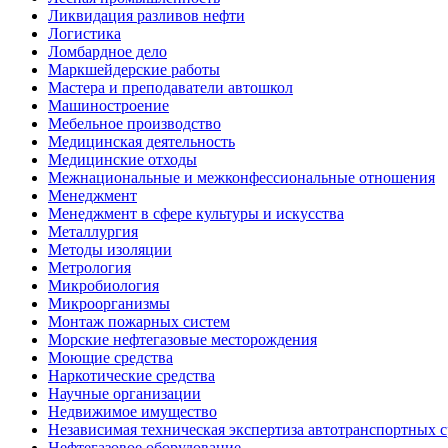
Ликвидация разливов нефти
Логистика
Ломбардное дело
Маркшейдерские работы
Мастера и преподаватели автошкол
Машиностроение
Мебельное производство
Медицинская деятельность
Медицинские отходы
Межнациональные и межконфессиональные отношения
Менеджмент
Менеджмент в сфере культуры и искусства
Металлургия
Методы изоляции
Метрология
Микробиология
Микроорганизмы
Монтаж пожарных систем
Морские нефтегазовые месторождения
Моющие средства
Наркотические средства
Научные организации
Недвижимое имущество
Независимая техническая экспертиза автотранспортных 
Нефтегазовое оборудование