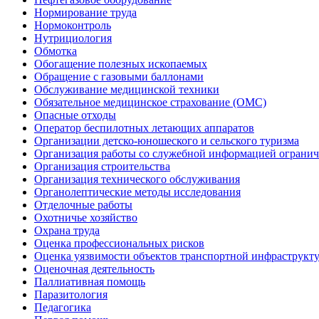
Нормирование труда
Нормоконтроль
Нутрициология
Обмотка
Обогащение полезных ископаемых
Обращение с газовыми баллонами
Обслуживание медицинской техники
Обязательное медицинское страхование (ОМС)
Опасные отходы
Оператор беспилотных летающих аппаратов
Организации детско-юношеского и сельского туризма
Организация работы со служебной информацией огранич
Организация строительства
Организация технического обслуживания
Органолептические методы исследования
Отделочные работы
Охотничье хозяйство
Охрана труда
Оценка профессиональных рисков
Оценка уязвимости объектов транспортной инфраструкт
Оценочная деятельность
Паллиативная помощь
Паразитология
Педагогика