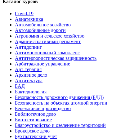
Каталог курсов
Covid-19
Авиатехника
Автомобильное хозяйство
Автомобильные дороги
Агрономия и сельское хозяйство
Административный регламент
Антидопинг
Антимонопольный комплаенс
Антитеррористическая защищенность
Арбитражное управление
Арт-терапия
Архивное дело
Архитектура
БАД
Бактериология
Безопасность дорожного движения (БДД)
Безопасность на объектах атомной энергии
Бережливое производство
Библиотечное дело
Биотестирование
Благоустройство и озеленение территорий
Брокерское дело
Бухгалтерский учет