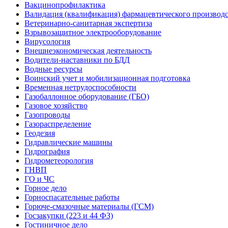
Вакцинопрофилактика
Валидация (квалификация) фармацевтического производс
Ветеринарно-санитарная экспертиза
Взрывозащитное электрооборудование
Вирусология
Внешнеэкономическая деятельность
Водители-наставники по БДД
Водные ресурсы
Воинский учет и мобилизационная подготовка
Временная нетрудоспособности
Газобаллонное оборудование (ГБО)
Газовое хозяйство
Газопроводы
Газораспределение
Геодезия
Гидравлические машины
Гидрография
Гидрометеорология
ГНВП
ГО и ЧС
Горное дело
Горноспасательные работы
Горюче-смазочные материалы (ГСМ)
Госзакупки (223 и 44 ФЗ)
Гостиничное дело