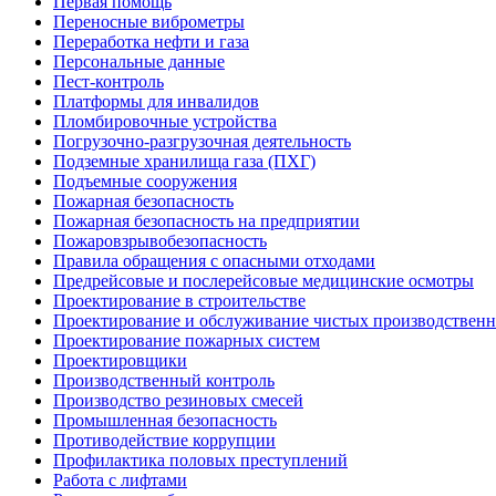
Первая помощь
Переносные виброметры
Переработка нефти и газа
Персональные данные
Пест-контроль
Платформы для инвалидов
Пломбировочные устройства
Погрузочно-разгрузочная деятельность
Подземные хранилища газа (ПХГ)
Подъемные сооружения
Пожарная безопасность
Пожарная безопасность на предприятии
Пожаровзрывобезопасность
Правила обращения с опасными отходами
Предрейсовые и послерейсовые медицинские осмотры
Проектирование в строительстве
Проектирование и обслуживание чистых производствен
Проектирование пожарных систем
Проектировщики
Производственный контроль
Производство резиновых смесей
Промышленная безопасность
Противодействие коррупции
Профилактика половых преступлений
Работа с лифтами