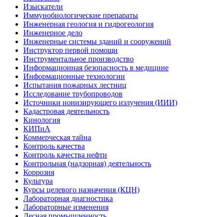
Изыскатели
Иммунобиологические препараты
Инженерная геология и гидрогеология
Инженерное дело
Инженерные системы зданий и сооружений
Инструктор первой помощи
Инструментальное производство
Информационная безопасность в медицине
Информационные технологии
Испытания пожарных лестниц
Исследование трубопроводов
Источники ионизирующего излучения (ИИИ)
Кадастровая деятельность
Кинология
КИПиА
Коммерческая тайна
Контроль качества
Контроль качества нефти
Контрольная (надзорная) деятельность
Коррозия
Культура
Курсы целевого назначения (КЦН)
Лабораторная диагностика
Лабораторные изменения
Лесная промышленность