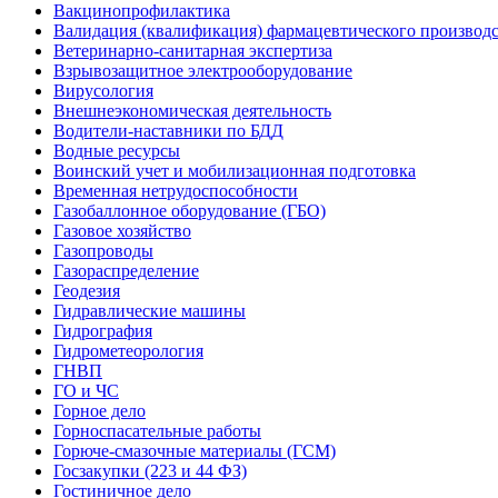
Вакцинопрофилактика
Валидация (квалификация) фармацевтического производс
Ветеринарно-санитарная экспертиза
Взрывозащитное электрооборудование
Вирусология
Внешнеэкономическая деятельность
Водители-наставники по БДД
Водные ресурсы
Воинский учет и мобилизационная подготовка
Временная нетрудоспособности
Газобаллонное оборудование (ГБО)
Газовое хозяйство
Газопроводы
Газораспределение
Геодезия
Гидравлические машины
Гидрография
Гидрометеорология
ГНВП
ГО и ЧС
Горное дело
Горноспасательные работы
Горюче-смазочные материалы (ГСМ)
Госзакупки (223 и 44 ФЗ)
Гостиничное дело