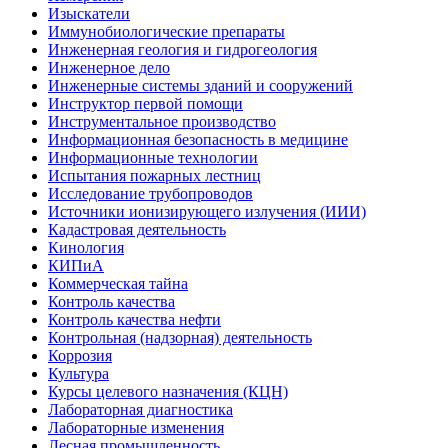
Изыскатели
Иммунобиологические препараты
Инженерная геология и гидрогеология
Инженерное дело
Инженерные системы зданий и сооружений
Инструктор первой помощи
Инструментальное производство
Информационная безопасность в медицине
Информационные технологии
Испытания пожарных лестниц
Исследование трубопроводов
Источники ионизирующего излучения (ИИИ)
Кадастровая деятельность
Кинология
КИПиА
Коммерческая тайна
Контроль качества
Контроль качества нефти
Контрольная (надзорная) деятельность
Коррозия
Культура
Курсы целевого назначения (КЦН)
Лабораторная диагностика
Лабораторные изменения
Лесная промышленность