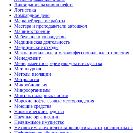
Ликвидация разливов нефти
Логистика
Ломбардное дело
Маркшейдерские работы
Мастера и преподаватели автошкол
Машиностроение
Мебельное производство
Медицинская деятельность
Медицинские отходы
Межнациональные и межконфессиональные отношения
Менеджмент
Менеджмент в сфере культуры и искусства
Металлургия
Методы изоляции
Метрология
Микробиология
Микроорганизмы
Монтаж пожарных систем
Морские нефтегазовые месторождения
Моющие средства
Наркотические средства
Научные организации
Недвижимое имущество
Независимая техническая экспертиза автотранспортных 
Нефтегазовое оборудование