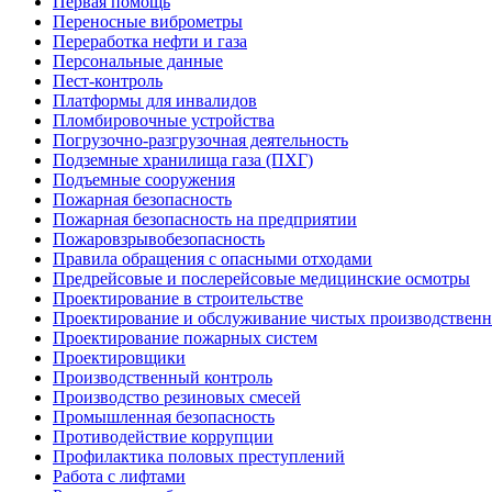
Первая помощь
Переносные виброметры
Переработка нефти и газа
Персональные данные
Пест-контроль
Платформы для инвалидов
Пломбировочные устройства
Погрузочно-разгрузочная деятельность
Подземные хранилища газа (ПХГ)
Подъемные сооружения
Пожарная безопасность
Пожарная безопасность на предприятии
Пожаровзрывобезопасность
Правила обращения с опасными отходами
Предрейсовые и послерейсовые медицинские осмотры
Проектирование в строительстве
Проектирование и обслуживание чистых производствен
Проектирование пожарных систем
Проектировщики
Производственный контроль
Производство резиновых смесей
Промышленная безопасность
Противодействие коррупции
Профилактика половых преступлений
Работа с лифтами