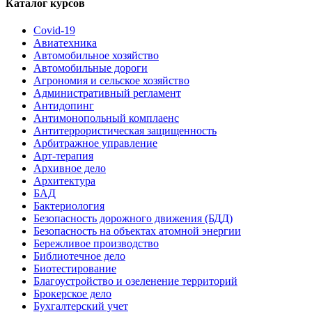
Каталог курсов
Covid-19
Авиатехника
Автомобильное хозяйство
Автомобильные дороги
Агрономия и сельское хозяйство
Административный регламент
Антидопинг
Антимонопольный комплаенс
Антитеррористическая защищенность
Арбитражное управление
Арт-терапия
Архивное дело
Архитектура
БАД
Бактериология
Безопасность дорожного движения (БДД)
Безопасность на объектах атомной энергии
Бережливое производство
Библиотечное дело
Биотестирование
Благоустройство и озеленение территорий
Брокерское дело
Бухгалтерский учет