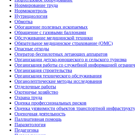
Нормирование труда
Нормоконтроль
Нутрициология
Обмотка
Обогащение полезных ископаемых
Обращение с газовыми баллонами
Обслуживание медицинской техники
Обязательное медицинское страхование (ОМС)
Опасные отходы
Оператор беспилотных летающих аппаратов
Организации детско-юношеского и сельского туризма
Организация работы со служебной информацией огранич
Организация строительства
Организация технического обслуживания
Органолептические методы исследования
Отделочные работы
Охотничье хозяйство
Охрана труда
Оценка профессиональных рисков
Оценка уязвимости объектов транспортной инфраструкт
Оценочная деятельность
Паллиативная помощь
Паразитология
Педагогика