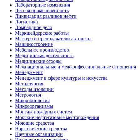
Лабораторные изменения
Лесная промышленность
Ликвидация разливов нефти
Логистика
Ломбардное дело
Маркшейдерские работы
Мастера и преподаватели автошкол
Машиностроение
Мебельное производство
Медицинская деятельность
Медицинские отходы
Межнациональные и межконфессиональные отношения
Менеджмент
Менеджмент в сфере культуры и искусства
Металлургия
Методы изоляции
Метрология
Микробиология
Микроорганизмы
Монтаж пожарных систем
Морские нефтегазовые месторождения
Моющие средства
Наркотические средства
Научные организации
Недвижимое имущество