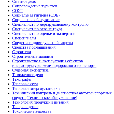
Сметное дело
Сопровождение туристов
СОУТ
Социальная гигиена (СЭБ)
Социальное обслуживание
Специалист по неразрушающему контролю
Специалист по охране труда
Специалист по оценке и экспертизе
Спецсигналы
Средства индивидуальной защиты
Средства подмащивания
Строители
Строительные машины
Строительство и эксплуатация объектов
инфраструктуры железнодорожного транспорта
Судебная экспертиза
Таможенное дело
Тахографы
Тепловые сети
Тепловые энергоустановки
Технический контроль и диагностика автотранспортных
средств (Техническое обслуживание)
Технология продукции питания
Товароведение
Токсические вещества