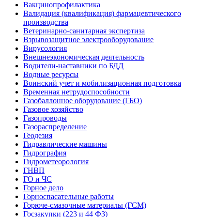
Вакцинопрофилактика
Валидация (квалификация) фармацевтического
производства
Ветеринарно-санитарная экспертиза
Взрывозащитное электрооборудование
Вирусология
Внешнеэкономическая деятельность
Водители-наставники по БДД
Водные ресурсы
Воинский учет и мобилизационная подготовка
Временная нетрудоспособности
Газобаллонное оборудование (ГБО)
Газовое хозяйство
Газопроводы
Газораспределение
Геодезия
Гидравлические машины
Гидрография
Гидрометеорология
ГНВП
ГО и ЧС
Горное дело
Горноспасательные работы
Горюче-смазочные материалы (ГСМ)
Госзакупки (223 и 44 ФЗ)