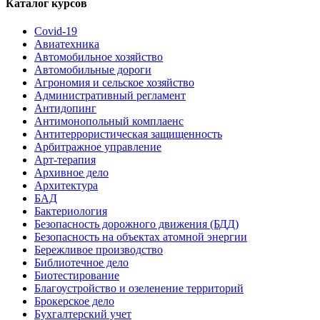
Каталог курсов
Covid-19
Авиатехника
Автомобильное хозяйство
Автомобильные дороги
Агрономия и сельское хозяйство
Административный регламент
Антидопинг
Антимонопольный комплаенс
Антитеррористическая защищенность
Арбитражное управление
Арт-терапия
Архивное дело
Архитектура
БАД
Бактериология
Безопасность дорожного движения (БДД)
Безопасность на объектах атомной энергии
Бережливое производство
Библиотечное дело
Биотестирование
Благоустройство и озеленение территорий
Брокерское дело
Бухгалтерский учет