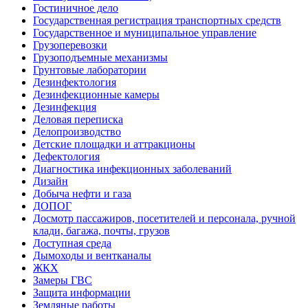
Гостиничное дело
Государственная регистрация транспортных средств
Государственное и муниципальное управление
Грузоперевозки
Грузоподъемные механизмы
Грунтовые лаборатории
Дезинфектология
Дезинфекционные камеры
Дезинфекция
Деловая переписка
Делопроизводство
Детские площадки и аттракционы
Дефектология
Диагностика инфекционных заболеваний
Дизайн
Добыча нефти и газа
ДОПОГ
Досмотр пассажиров, посетителей и персонала, ручной
клади, багажа, почты, грузов
Доступная среда
Дымоходы и вентканалы
ЖКХ
Замеры ГВС
Защита информации
Земляные работы