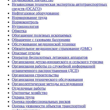
Независимая техническая экспертиза автотранспортных
средств (ОСАГО)
Нефтегазовое оборудование
Нормирование труда
Нормоконтроль
Нутрициология
Обмотка
Обогащение полезных ископаемых
Обращение с газовыми баллонами
Обслуживание медицинской техники
Обязательное медицинское страхование (ОМС)
Опасные отходы
Оператор беспилотных летающих аппаратов
Организации детско-юношеского и сельского туризма
Организация работы со служебной информацией
ограниченного распространения (ДСП)
Организация строительства
Организация технического обслуживания
Органолептические методы исследования
Отделочные работы
Охотничье хозяйство
Охрана труда
Оценка профессиональных рисков
Оценка уязвимости объектов транспортной