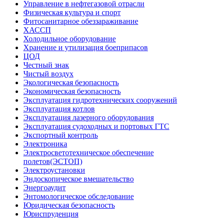
Управление в нефтегазовой отрасли
Физическая культура и спорт
Фитосанитарное обеззараживание
ХАССП
Холодильное оборудование
Хранение и утилизация боеприпасов
ЦОД
Честный знак
Чистый воздух
Экологическая безопасность
Экономическая безопасность
Эксплуатация гидротехнических сооружений
Эксплуатация котлов
Эксплуатация лазерного оборудования
Эксплуатация судоходных и портовых ГТС
Экспортный контроль
Электроника
Электросветотехническое обеспечение
полетов(ЭСТОП)
Электроустановки
Эндоскопическое вмешательство
Энергоаудит
Энтомологическое обследование
Юридическая безопасность
Юриспруденция