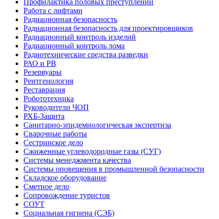
Профилактика половых преступлений
Работа с лифтами
Радиационная безопасность
Радиационная безопасность для проектировщиков
Радиационный контроль изделий
Радиационный контроль лома
Радиотехнические средства разведки
РАО и РВ
Резервуары
Рентгенология
Реставрация
Робототехника
Руководители ЧОП
РХБ-Защита
Санитарно-эпидемиологическая экспертиза
Сварочные работы
Сестринское дело
Сжиженные углеводородные газы (СУГ)
Системы менеджмента качества
Системы оповещения в промышленной безопасности
Складское оборудование
Сметное дело
Сопровождение туристов
СОУТ
Социальная гигиена (СЭБ)