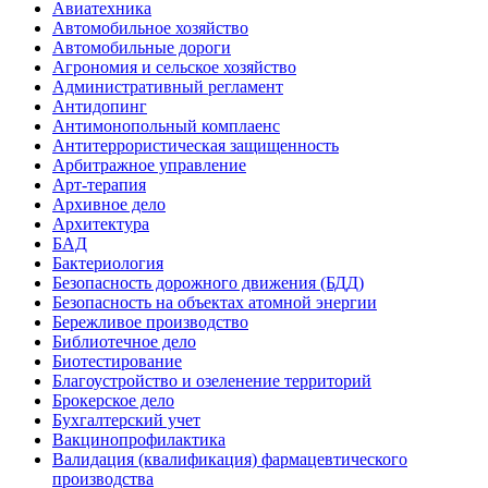
Авиатехника
Автомобильное хозяйство
Автомобильные дороги
Агрономия и сельское хозяйство
Административный регламент
Антидопинг
Антимонопольный комплаенс
Антитеррористическая защищенность
Арбитражное управление
Арт-терапия
Архивное дело
Архитектура
БАД
Бактериология
Безопасность дорожного движения (БДД)
Безопасность на объектах атомной энергии
Бережливое производство
Библиотечное дело
Биотестирование
Благоустройство и озеленение территорий
Брокерское дело
Бухгалтерский учет
Вакцинопрофилактика
Валидация (квалификация) фармацевтического
производства