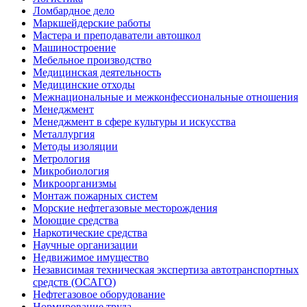
Ломбардное дело
Маркшейдерские работы
Мастера и преподаватели автошкол
Машиностроение
Мебельное производство
Медицинская деятельность
Медицинские отходы
Межнациональные и межконфессиональные отношения
Менеджмент
Менеджмент в сфере культуры и искусства
Металлургия
Методы изоляции
Метрология
Микробиология
Микроорганизмы
Монтаж пожарных систем
Морские нефтегазовые месторождения
Моющие средства
Наркотические средства
Научные организации
Недвижимое имущество
Независимая техническая экспертиза автотранспортных
средств (ОСАГО)
Нефтегазовое оборудование
Нормирование труда