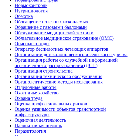
Нормоконтроль
Нутрициология
Обмотка
Обогащение полезных ископаемых
Обращение с газовыми баллонами
Обслуживание медицинской техники
Обязательное медицинское страхование (ОМС)
Опасные отходы
Оператор беспилотных летающих аппаратов
Организации детско-юношеского и сельского туризма
Организация работы со служебной информацией
ограниченного распространения (ДСП)
Организация строительства
Организация технического обслуживания
Органолептические методы исследования
Отделочные работы
Охотничье хозяйство
Охрана труда
Оценка профессиональных рисков
Оценка уязвимости объектов транспортной
инфраструктуры
Оценочная деятельность
Паллиативная помощь
Паразитология