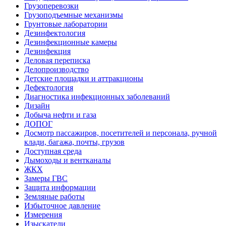
Грузоперевозки
Грузоподъемные механизмы
Грунтовые лаборатории
Дезинфектология
Дезинфекционные камеры
Дезинфекция
Деловая переписка
Делопроизводство
Детские площадки и аттракционы
Дефектология
Диагностика инфекционных заболеваний
Дизайн
Добыча нефти и газа
ДОПОГ
Досмотр пассажиров, посетителей и персонала, ручной
клади, багажа, почты, грузов
Доступная среда
Дымоходы и вентканалы
ЖКХ
Замеры ГВС
Защита информации
Земляные работы
Избыточное давление
Измерения
Изыскатели