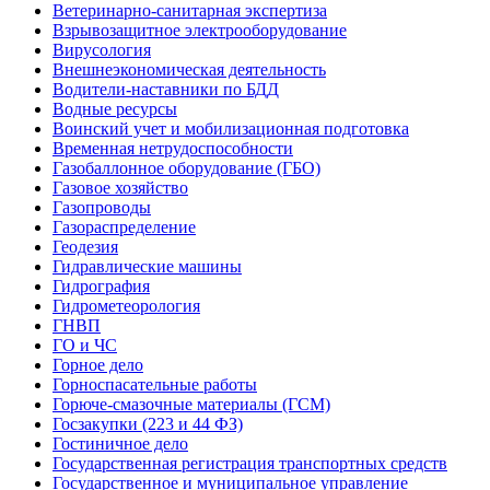
Ветеринарно-санитарная экспертиза
Взрывозащитное электрооборудование
Вирусология
Внешнеэкономическая деятельность
Водители-наставники по БДД
Водные ресурсы
Воинский учет и мобилизационная подготовка
Временная нетрудоспособности
Газобаллонное оборудование (ГБО)
Газовое хозяйство
Газопроводы
Газораспределение
Геодезия
Гидравлические машины
Гидрография
Гидрометеорология
ГНВП
ГО и ЧС
Горное дело
Горноспасательные работы
Горюче-смазочные материалы (ГСМ)
Госзакупки (223 и 44 ФЗ)
Гостиничное дело
Государственная регистрация транспортных средств
Государственное и муниципальное управление