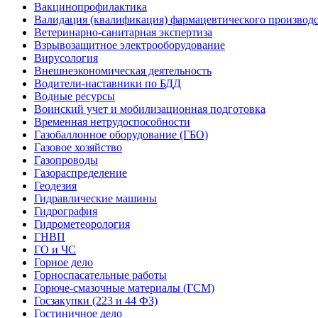
Вакцинопрофилактика
Валидация (квалификация) фармацевтического производс
Ветеринарно-санитарная экспертиза
Взрывозащитное электрооборудование
Вирусология
Внешнеэкономическая деятельность
Водители-наставники по БДД
Водные ресурсы
Воинский учет и мобилизационная подготовка
Временная нетрудоспособности
Газобаллонное оборудование (ГБО)
Газовое хозяйство
Газопроводы
Газораспределение
Геодезия
Гидравлические машины
Гидрография
Гидрометеорология
ГНВП
ГО и ЧС
Горное дело
Горноспасательные работы
Горюче-смазочные материалы (ГСМ)
Госзакупки (223 и 44 ФЗ)
Гостиничное дело