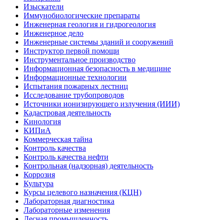
Изыскатели
Иммунобиологические препараты
Инженерная геология и гидрогеология
Инженерное дело
Инженерные системы зданий и сооружений
Инструктор первой помощи
Инструментальное производство
Информационная безопасность в медицине
Информационные технологии
Испытания пожарных лестниц
Исследование трубопроводов
Источники ионизирующего излучения (ИИИ)
Кадастровая деятельность
Кинология
КИПиА
Коммерческая тайна
Контроль качества
Контроль качества нефти
Контрольная (надзорная) деятельность
Коррозия
Культура
Курсы целевого назначения (КЦН)
Лабораторная диагностика
Лабораторные изменения
Лесная промышленность