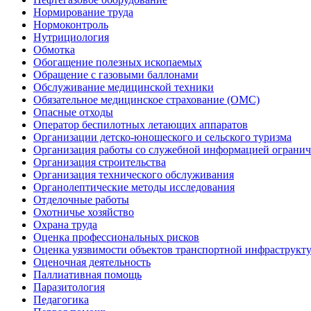
Нормирование труда
Нормоконтроль
Нутрициология
Обмотка
Обогащение полезных ископаемых
Обращение с газовыми баллонами
Обслуживание медицинской техники
Обязательное медицинское страхование (ОМС)
Опасные отходы
Оператор беспилотных летающих аппаратов
Организации детско-юношеского и сельского туризма
Организация работы со служебной информацией огранич
Организация строительства
Организация технического обслуживания
Органолептические методы исследования
Отделочные работы
Охотничье хозяйство
Охрана труда
Оценка профессиональных рисков
Оценка уязвимости объектов транспортной инфраструкт
Оценочная деятельность
Паллиативная помощь
Паразитология
Педагогика