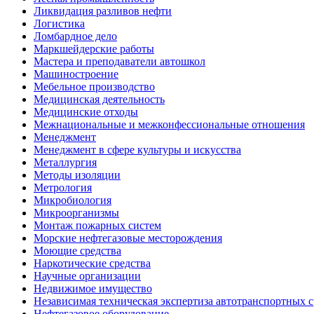
Ликвидация разливов нефти
Логистика
Ломбардное дело
Маркшейдерские работы
Мастера и преподаватели автошкол
Машиностроение
Мебельное производство
Медицинская деятельность
Медицинские отходы
Межнациональные и межконфессиональные отношения
Менеджмент
Менеджмент в сфере культуры и искусства
Металлургия
Методы изоляции
Метрология
Микробиология
Микроорганизмы
Монтаж пожарных систем
Морские нефтегазовые месторождения
Моющие средства
Наркотические средства
Научные организации
Недвижимое имущество
Независимая техническая экспертиза автотранспортных 
Нефтегазовое оборудование