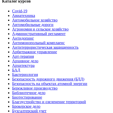
Каталог курсов
Covid-19
Авиатехника
Автомобильное хозяйство
Автомобильные дороги
Агрономия и сельское хозяйство
Административный регламент
Антидопинг
Антимонопольный комплаенс
Антитеррористическая защищенность
Арбитражное управление
Арт-терапия
Архивное дело
Архитектура
БАД
Бактериология
Безопасность дорожного движения (БДД)
Безопасность на объектах атомной энергии
Бережливое производство
Библиотечное дело
Биотестирование
Благоустройство и озеленение территорий
Брокерское дело
Бухгалтерский учет