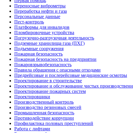
Первая помощь
Переносные виброметры
Переработка нефти и газа
Персональные данные
Пест-контроль
Платформы для инвалидов
Пломбировочные устройства
Погрузочно-разгрузочная деятельность
Подземные хранилища газа (ПХГ)
Подъемные сооружения
Пожарная безопасность
Пожарная безопасность на предприятии
Пожаровзрывобезопасность
Правила обращения с опасными отходами
Предрейсовые и послерейсовые медицинские осмотры
Проектирование в строительстве
Проектирование и обслуживание чистых производствен
Проектирование пожарных систем
Проектировщики
Производственный контроль
Производство резиновых смесей
Промышленная безопасность
Противодействие коррупции
Профилактика половых преступлений
Работа с лифтами