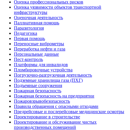
Оценка профессиональных рисков
Оценка уязвимости объектов транспортной
инфраструктуры
Оценочная деятельность
Паллиативная помощь
Паразитология
Педагогика
Первая помощь
Переносные виброметры
Переработка нефти и газа
Персональные данные
Пест-контроль
Платформы для инвалидов
Пломбировочные устройства
Погрузочно-разгрузочная деятельность
Подземные хранилища газа (ПХГ)
Подъемные сооружения
Пожарная безопасность
Пожарная безопасность на предприятии
Пожаровзрывобезопасность
Правила обращения с опасными отходами
Предрейсовые и послерейсовые медицинские осмотры
Проектирование в строительстве
Проектирование и обслуживание чистых
производственных помещений