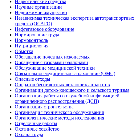
Наркотические средства
Научные организации
Недвижимое имущество
Независимая техническая экспертиза автотранспортных
средств (ОСАГО)
Нефтегазовое оборудование
Нормирование труда
Нормоконтроль
Нутрициология
Обмотка
Обогащение полезных ископаемых
Обращение с газовыми баллонами
Обслуживание медицинской техники
Обязательное медицинское страхование (ОМС)
Опасные отходы
Оператор беспилотных летающих аппаратов
Организации детско-юношеского и сельского туризма
Организация работы со служебной информацией
ограниченного распространения (ДСП)
Организация строительства
Организация технического обслуживания
Органолептические методы исследования
Отделочные работы
Охотничье хозяйство
Охрана труда