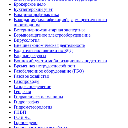
Брокерское дело
Бухгалтерский учет
Вакцинопрофилактика
Валидация (квалификация) фармацевтического
производства
Ветеринарно-санитарная экспертиза
Взрывозащитное электрооборудование
Вирусология
Внешнеэкономическая деятельность
Водители-наставники по БДД
Водные ресурсы
Воинский учет и мобилизационная подготовка
Временная нетрудоспособности
Газобаллонное оборудование (ГБО)
Газовое хозяйство
Газопроводы
Газораспределение
Геодезия
Гидравлические машины
Гидрография
Гидрометеорология
ГНВП
ГО и ЧС
Горное дело
Горноспасательные работы