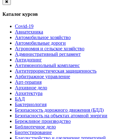
✖
Каталог курсов
Covid-19
Авиатехника
Автомобильное хозяйство
Автомобильные дороги
Агрономия и сельское хозяйство
Административный регламент
Антидопинг
Антимонопольный комплаенс
Антитеррористическая защищенность
Арбитражное управление
Арт-терапия
Архивное дело
Архитектура
БАД
Бактериология
Безопасность дорожного движения (БДД)
Безопасность на объектах атомной энергии
Бережливое производство
Библиотечное дело
Биотестирование
Благоустройство и озеленение территорий