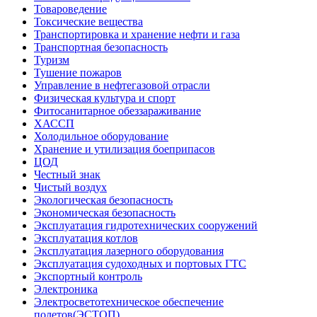
Товароведение
Токсические вещества
Транспортировка и хранение нефти и газа
Транспортная безопасность
Туризм
Тушение пожаров
Управление в нефтегазовой отрасли
Физическая культура и спорт
Фитосанитарное обеззараживание
ХАССП
Холодильное оборудование
Хранение и утилизация боеприпасов
ЦОД
Честный знак
Чистый воздух
Экологическая безопасность
Экономическая безопасность
Эксплуатация гидротехнических сооружений
Эксплуатация котлов
Эксплуатация лазерного оборудования
Эксплуатация судоходных и портовых ГТС
Экспортный контроль
Электроника
Электросветотехническое обеспечение
полетов(ЭСТОП)