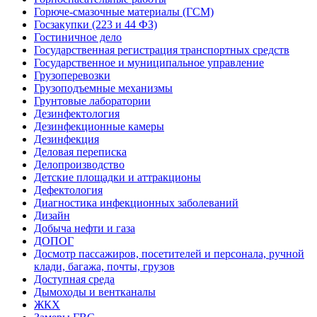
Горюче-смазочные материалы (ГСМ)
Госзакупки (223 и 44 ФЗ)
Гостиничное дело
Государственная регистрация транспортных средств
Государственное и муниципальное управление
Грузоперевозки
Грузоподъемные механизмы
Грунтовые лаборатории
Дезинфектология
Дезинфекционные камеры
Дезинфекция
Деловая переписка
Делопроизводство
Детские площадки и аттракционы
Дефектология
Диагностика инфекционных заболеваний
Дизайн
Добыча нефти и газа
ДОПОГ
Досмотр пассажиров, посетителей и персонала, ручной
клади, багажа, почты, грузов
Доступная среда
Дымоходы и вентканалы
ЖКХ