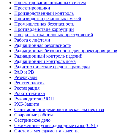
Проектирование пожарных систем
Проектировщики
Производственный контроль
Производство резиновых смесей
Промышленная безопасность
Противодействие коррупции
Профилактика половых преступлений
Работа с лифтами
Радиационная безопасность
Радиационная безопасность для проектировщиков
Радиационный контроль изделий
Радиационный контроль лома
Радиотехнические средства разведки
РАО и РВ
Резервуары
Рентгенология
Реставрация
Робототехника
Руководители ЧОП
РХБ-Защита
Санитарно-эпидемиологическая экспертиза
Сварочные работы
Сестринское дело
Сжиженные углеводородные газы (СУГ)
Системы менеджмента качества