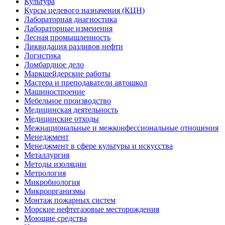
Культура
Курсы целевого назначения (КЦН)
Лабораторная диагностика
Лабораторные изменения
Лесная промышленность
Ликвидация разливов нефти
Логистика
Ломбардное дело
Маркшейдерские работы
Мастера и преподаватели автошкол
Машиностроение
Мебельное производство
Медицинская деятельность
Медицинские отходы
Межнациональные и межконфессиональные отношения
Менеджмент
Менеджмент в сфере культуры и искусства
Металлургия
Методы изоляции
Метрология
Микробиология
Микроорганизмы
Монтаж пожарных систем
Морские нефтегазовые месторождения
Моющие средства