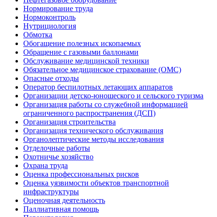
Нормирование труда
Нормоконтроль
Нутрициология
Обмотка
Обогащение полезных ископаемых
Обращение с газовыми баллонами
Обслуживание медицинской техники
Обязательное медицинское страхование (ОМС)
Опасные отходы
Оператор беспилотных летающих аппаратов
Организации детско-юношеского и сельского туризма
Организация работы со служебной информацией
ограниченного распространения (ДСП)
Организация строительства
Организация технического обслуживания
Органолептические методы исследования
Отделочные работы
Охотничье хозяйство
Охрана труда
Оценка профессиональных рисков
Оценка уязвимости объектов транспортной
инфраструктуры
Оценочная деятельность
Паллиативная помощь