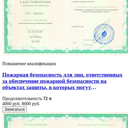
Повышение квалификации
Пожарная безопасность для лиц, ответственных
за обеспечение пожарной безопасности на
объектах защиты, в которых могут
одновременно находиться 50 и более человек,
Продолжительность
72 ч
объектах защиты, отнесенных к категориям
4000 руб.
8000 руб.
повышенной взрывопожароопасности,
Записаться
взрывопожароопасно