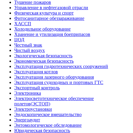
Тушение пожаров
Управление в нефтегазовой отрасли
Физическая культура и спорт
Фитосанитарное обеззараживание
ХАССП
Холодильное оборудование
Хранение и утилизация боеприпасов
ЦОД
Честный знак
Чистый воздух
Экологическая безопасность
Экономическая безопасность
Эксплуатация гидротехнических сооружений
Эксплуатация котлов
Эксплуатация лазерного оборудования
Эксплуатация судоходных и портовых ГТС
Экспортный контроль
Электроника
Электросветотехническое обеспечение
полетов(ЭСТОП)
Электроустановки
Эндоскопическое вмешательство
Энергоаудит
Энтомологическое обследование
Юридическая безопасность