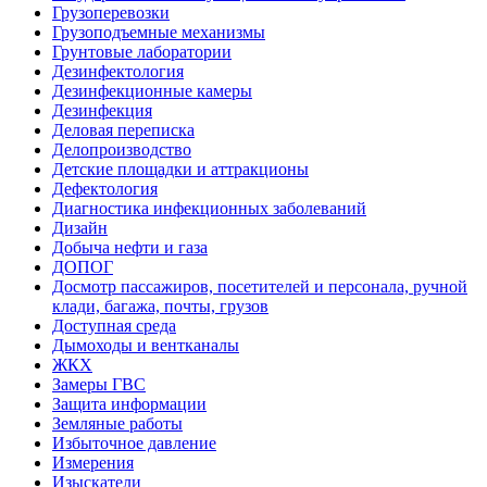
Грузоперевозки
Грузоподъемные механизмы
Грунтовые лаборатории
Дезинфектология
Дезинфекционные камеры
Дезинфекция
Деловая переписка
Делопроизводство
Детские площадки и аттракционы
Дефектология
Диагностика инфекционных заболеваний
Дизайн
Добыча нефти и газа
ДОПОГ
Досмотр пассажиров, посетителей и персонала, ручной
клади, багажа, почты, грузов
Доступная среда
Дымоходы и вентканалы
ЖКХ
Замеры ГВС
Защита информации
Земляные работы
Избыточное давление
Измерения
Изыскатели