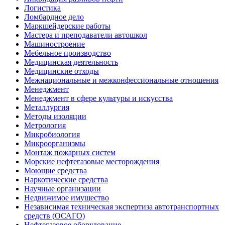
Логистика
Ломбардное дело
Маркшейдерские работы
Мастера и преподаватели автошкол
Машиностроение
Мебельное производство
Медицинская деятельность
Медицинские отходы
Межнациональные и межконфессиональные отношения
Менеджмент
Менеджмент в сфере культуры и искусства
Металлургия
Методы изоляции
Метрология
Микробиология
Микроорганизмы
Монтаж пожарных систем
Морские нефтегазовые месторождения
Моющие средства
Наркотические средства
Научные организации
Недвижимое имущество
Независимая техническая экспертиза автотранспортных
средств (ОСАГО)
Нефтегазовое оборудование