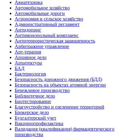
Авиатехника
Автомобильное хозяйство
Автомобильные дороги
Агрономия и сельское хозяйство
Административный регламент
Антидопинг
Антимонопольный комплаенс
Антитеррористическая защищенность
Арбитражное управление
Арт-терапия
Архивное дело
Архитектура
БАД
Бактериология
Безопасность дорожного движения (БДД)
Безопасность на объектах атомной энергии
Бережливое производство
Библиотечное дело
Биотестирование
Благоустройство и озеленение территорий
Брокерское дело
Бухгалтерский учет
Вакцинопрофилактика
Валидация (квалификация) фармацевтического
производства