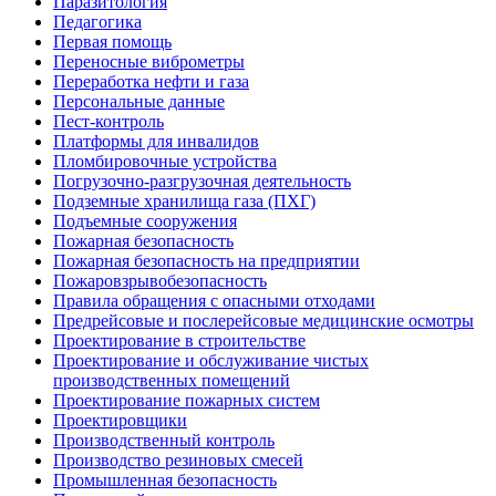
Паразитология
Педагогика
Первая помощь
Переносные виброметры
Переработка нефти и газа
Персональные данные
Пест-контроль
Платформы для инвалидов
Пломбировочные устройства
Погрузочно-разгрузочная деятельность
Подземные хранилища газа (ПХГ)
Подъемные сооружения
Пожарная безопасность
Пожарная безопасность на предприятии
Пожаровзрывобезопасность
Правила обращения с опасными отходами
Предрейсовые и послерейсовые медицинские осмотры
Проектирование в строительстве
Проектирование и обслуживание чистых
производственных помещений
Проектирование пожарных систем
Проектировщики
Производственный контроль
Производство резиновых смесей
Промышленная безопасность