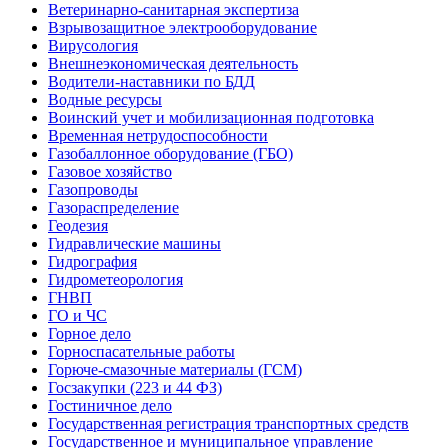
Ветеринарно-санитарная экспертиза
Взрывозащитное электрооборудование
Вирусология
Внешнеэкономическая деятельность
Водители-наставники по БДД
Водные ресурсы
Воинский учет и мобилизационная подготовка
Временная нетрудоспособности
Газобаллонное оборудование (ГБО)
Газовое хозяйство
Газопроводы
Газораспределение
Геодезия
Гидравлические машины
Гидрография
Гидрометеорология
ГНВП
ГО и ЧС
Горное дело
Горноспасательные работы
Горюче-смазочные материалы (ГСМ)
Госзакупки (223 и 44 ФЗ)
Гостиничное дело
Государственная регистрация транспортных средств
Государственное и муниципальное управление