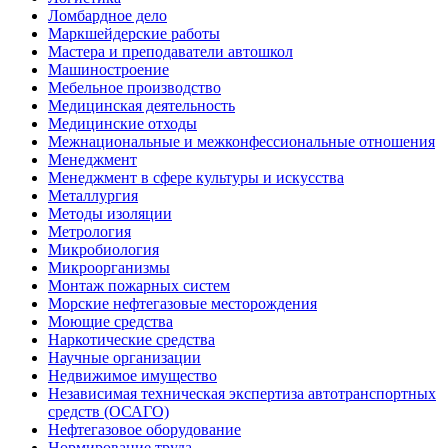
Ломбардное дело
Маркшейдерские работы
Мастера и преподаватели автошкол
Машиностроение
Мебельное производство
Медицинская деятельность
Медицинские отходы
Межнациональные и межконфессиональные отношения
Менеджмент
Менеджмент в сфере культуры и искусства
Металлургия
Методы изоляции
Метрология
Микробиология
Микроорганизмы
Монтаж пожарных систем
Морские нефтегазовые месторождения
Моющие средства
Наркотические средства
Научные организации
Недвижимое имущество
Независимая техническая экспертиза автотранспортных
средств (ОСАГО)
Нефтегазовое оборудование
Нормирование труда