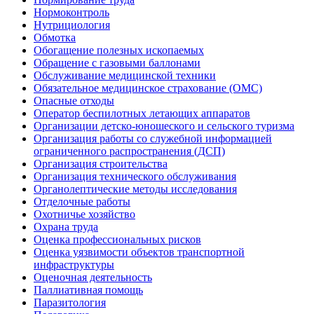
Нормоконтроль
Нутрициология
Обмотка
Обогащение полезных ископаемых
Обращение с газовыми баллонами
Обслуживание медицинской техники
Обязательное медицинское страхование (ОМС)
Опасные отходы
Оператор беспилотных летающих аппаратов
Организации детско-юношеского и сельского туризма
Организация работы со служебной информацией
ограниченного распространения (ДСП)
Организация строительства
Организация технического обслуживания
Органолептические методы исследования
Отделочные работы
Охотничье хозяйство
Охрана труда
Оценка профессиональных рисков
Оценка уязвимости объектов транспортной
инфраструктуры
Оценочная деятельность
Паллиативная помощь
Паразитология