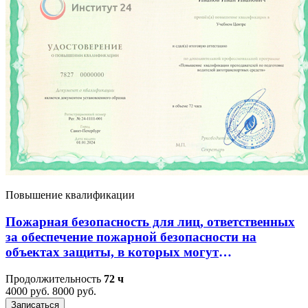
Повышение квалификации
Пожарная безопасность для лиц, ответственных
за обеспечение пожарной безопасности на
объектах защиты, в которых могут
одновременно находиться 50 и более человек,
Продолжительность
72 ч
объектах защиты, отнесенных к категориям
4000 руб.
8000 руб.
повышенной взрывопожароопасности,
Записаться