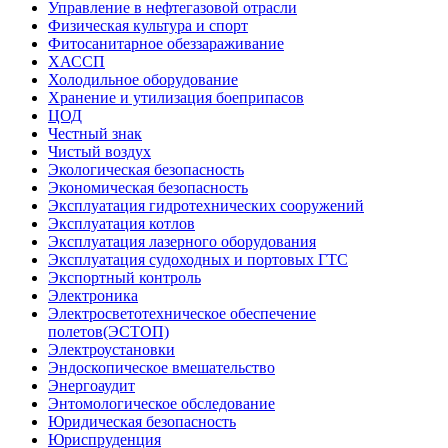
Управление в нефтегазовой отрасли
Физическая культура и спорт
Фитосанитарное обеззараживание
ХАССП
Холодильное оборудование
Хранение и утилизация боеприпасов
ЦОД
Честный знак
Чистый воздух
Экологическая безопасность
Экономическая безопасность
Эксплуатация гидротехнических сооружений
Эксплуатация котлов
Эксплуатация лазерного оборудования
Эксплуатация судоходных и портовых ГТС
Экспортный контроль
Электроника
Электросветотехническое обеспечение
полетов(ЭСТОП)
Электроустановки
Эндоскопическое вмешательство
Энергоаудит
Энтомологическое обследование
Юридическая безопасность
Юриспруденция