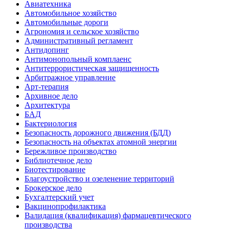
Авиатехника
Автомобильное хозяйство
Автомобильные дороги
Агрономия и сельское хозяйство
Административный регламент
Антидопинг
Антимонопольный комплаенс
Антитеррористическая защищенность
Арбитражное управление
Арт-терапия
Архивное дело
Архитектура
БАД
Бактериология
Безопасность дорожного движения (БДД)
Безопасность на объектах атомной энергии
Бережливое производство
Библиотечное дело
Биотестирование
Благоустройство и озеленение территорий
Брокерское дело
Бухгалтерский учет
Вакцинопрофилактика
Валидация (квалификация) фармацевтического
производства