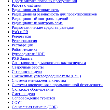
Профилактика половых преступлений
Работа с лифтами
Радиационная безопасность
Радиационная безопасность для проектировщиков
Радиационный контроль изделий
Радиационный контроль лома
Радиотехнические средства разведки
РАО и РВ
Резервуары
Рентгенология
Реставрация
Робототехника
Руководители ЧОП
РХБ-Защита
Санитарно-эпидемиологическая экспертиза
Сварочные работы
Сестринское дело
Сжиженные углеводородные газы (СУГ)
Системы менеджмента качества
Системы оповещения в промышленной безопасности
Складское оборудование
Сметное дело
Сопровождение туристов
СОУТ
Социальная гигиена (СЭБ)