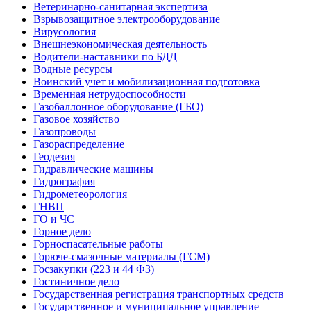
Ветеринарно-санитарная экспертиза
Взрывозащитное электрооборудование
Вирусология
Внешнеэкономическая деятельность
Водители-наставники по БДД
Водные ресурсы
Воинский учет и мобилизационная подготовка
Временная нетрудоспособности
Газобаллонное оборудование (ГБО)
Газовое хозяйство
Газопроводы
Газораспределение
Геодезия
Гидравлические машины
Гидрография
Гидрометеорология
ГНВП
ГО и ЧС
Горное дело
Горноспасательные работы
Горюче-смазочные материалы (ГСМ)
Госзакупки (223 и 44 ФЗ)
Гостиничное дело
Государственная регистрация транспортных средств
Государственное и муниципальное управление