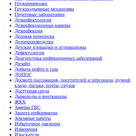
Грузоперевозки
Грузоподъемные механизмы
Грунтовые лаборатории
Дезинфектология
Дезинфекционные камеры
Дезинфекция
Деловая переписка
Делопроизводство
Детские площадки и аттракционы
Дефектология
Диагностика инфекционных заболеваний
Дизайн
Добыча нефти и газа
ДОПОГ
Досмотр пассажиров, посетителей и персонала, ручной
клади, багажа, почты, грузов
Доступная среда
Дымоходы и вентканалы
ЖКХ
Замеры ГВС
Защита информации
Земляные работы
Избыточное давление
Измерения
Изыскатели