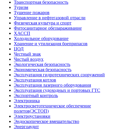
Транспортная безопасность
Туризм
Тушение пожаров
Управление в нефтегазовой отрасли
Физическая культура и спорт
Фитосанитарное обеззараживание
ХАССП
Холодильное оборудование
Хранение и утилизация боеприпасов
ЦОД
Честный знак
Чистый воздух
Экологическая безопасность
Экономическая безопасность
Эксплуатация гидротехнических сооружений
Эксплуатация котлов
Эксплуатация лазерного оборудования
Эксплуатация судоходных и портовых ГТС
Экспортный контроль
Электроника
Электросветотехническое обеспечение
полетов(ЭСТОП)
Электроустановки
Эндоскопическое вмешательство
Энергоаудит