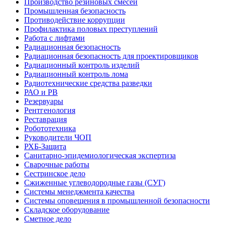
Производство резиновых смесей
Промышленная безопасность
Противодействие коррупции
Профилактика половых преступлений
Работа с лифтами
Радиационная безопасность
Радиационная безопасность для проектировщиков
Радиационный контроль изделий
Радиационный контроль лома
Радиотехнические средства разведки
РАО и РВ
Резервуары
Рентгенология
Реставрация
Робототехника
Руководители ЧОП
РХБ-Защита
Санитарно-эпидемиологическая экспертиза
Сварочные работы
Сестринское дело
Сжиженные углеводородные газы (СУГ)
Системы менеджмента качества
Системы оповещения в промышленной безопасности
Складское оборудование
Сметное дело