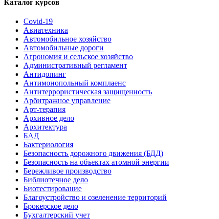
Каталог курсов
Covid-19
Авиатехника
Автомобильное хозяйство
Автомобильные дороги
Агрономия и сельское хозяйство
Административный регламент
Антидопинг
Антимонопольный комплаенс
Антитеррористическая защищенность
Арбитражное управление
Арт-терапия
Архивное дело
Архитектура
БАД
Бактериология
Безопасность дорожного движения (БДД)
Безопасность на объектах атомной энергии
Бережливое производство
Библиотечное дело
Биотестирование
Благоустройство и озеленение территорий
Брокерское дело
Бухгалтерский учет