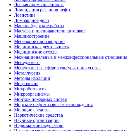
Лесная промышленность
Ликвидация разливов нефти
Логистика
Ломбардное дело
Маркшейдерские работы
Мастера и преподаватели автошкол
Машиностроение
Мебельное производство
Медицинская деятельность
Медицинские отходы
Межнациональные и межконфессиональные отношения
Менеджмент
Менеджмент в сфере культуры и искусства
Металлургия
Методы изоляции
Метрология
Микробиология
Микроорганизмы
Монтаж пожарных систем
Морские нефтегазовые месторождения
Моющие средства
Наркотические средства
Научные организации
Недвижимое имущество
Независимая техническая экспертиза автотранспортных