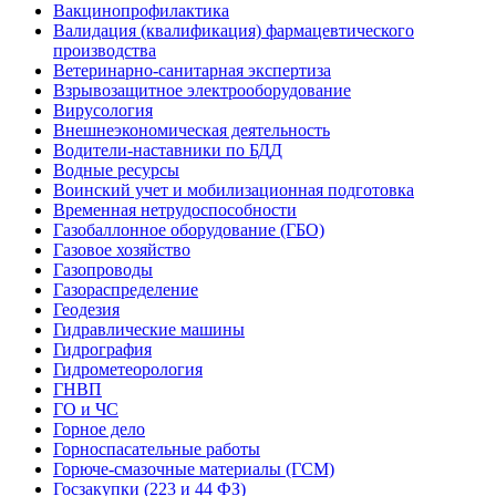
Вакцинопрофилактика
Валидация (квалификация) фармацевтического
производства
Ветеринарно-санитарная экспертиза
Взрывозащитное электрооборудование
Вирусология
Внешнеэкономическая деятельность
Водители-наставники по БДД
Водные ресурсы
Воинский учет и мобилизационная подготовка
Временная нетрудоспособности
Газобаллонное оборудование (ГБО)
Газовое хозяйство
Газопроводы
Газораспределение
Геодезия
Гидравлические машины
Гидрография
Гидрометеорология
ГНВП
ГО и ЧС
Горное дело
Горноспасательные работы
Горюче-смазочные материалы (ГСМ)
Госзакупки (223 и 44 ФЗ)