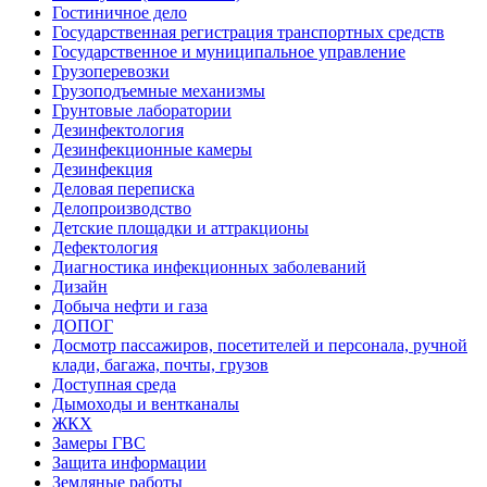
Гостиничное дело
Государственная регистрация транспортных средств
Государственное и муниципальное управление
Грузоперевозки
Грузоподъемные механизмы
Грунтовые лаборатории
Дезинфектология
Дезинфекционные камеры
Дезинфекция
Деловая переписка
Делопроизводство
Детские площадки и аттракционы
Дефектология
Диагностика инфекционных заболеваний
Дизайн
Добыча нефти и газа
ДОПОГ
Досмотр пассажиров, посетителей и персонала, ручной
клади, багажа, почты, грузов
Доступная среда
Дымоходы и вентканалы
ЖКХ
Замеры ГВС
Защита информации
Земляные работы