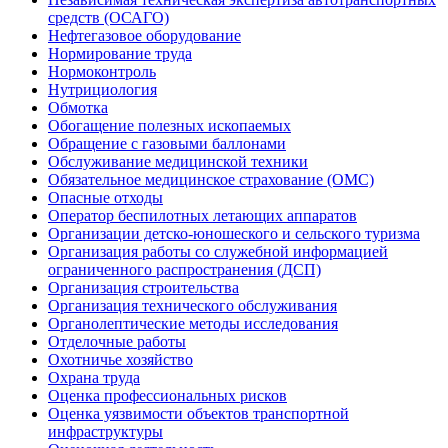
средств (ОСАГО)
Нефтегазовое оборудование
Нормирование труда
Нормоконтроль
Нутрициология
Обмотка
Обогащение полезных ископаемых
Обращение с газовыми баллонами
Обслуживание медицинской техники
Обязательное медицинское страхование (ОМС)
Опасные отходы
Оператор беспилотных летающих аппаратов
Организации детско-юношеского и сельского туризма
Организация работы со служебной информацией
ограниченного распространения (ДСП)
Организация строительства
Организация технического обслуживания
Органолептические методы исследования
Отделочные работы
Охотничье хозяйство
Охрана труда
Оценка профессиональных рисков
Оценка уязвимости объектов транспортной
инфраструктуры