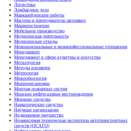
Логистика
Ломбардное дело
Маркшейдерские работы
Мастера и преподаватели автошкол
Машиностроение
Мебельное производство
Медицинская деятельность
Медицинские отходы
Межнациональные и межконфессиональные отношения
Менеджмент
Менеджмент в сфере культуры и искусства
Металлургия
Методы изоляции
Метрология
Микробиология
Микроорганизмы
Монтаж пожарных систем
Морские нефтегазовые месторождения
Моющие средства
Наркотические средства
Научные организации
Недвижимое имущество
Независимая техническая экспертиза автотранспортных
средств (ОСАГО)
Нефтегазовое оборудование