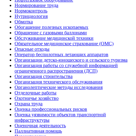
Нормирование труда
Нормоконтроль
Нутрициология
Обмотка
Обогащение полезных ископаемых
Обращение с газовыми баллонами
Обслуживание медицинской техники
Обязательное медицинское страхование (ОМС)
Опасные отходы
Оператор беспилотных летающих аппаратов
Организации детско-юношеского и сельского туризма
Организация работы со служебной информацией
ограниченного распространения (ДСП)
Организация строительства
Организация технического обслуживания
Органолептические методы исследования
Отделочные работы
Охотничье хозяйство
Охрана труда
Оценка профессиональных рисков
Оценка уязвимости объектов транспортной
инфраструктуры
Оценочная деятельность
Паллиативная помощь