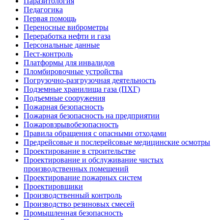
Паразитология
Педагогика
Первая помощь
Переносные виброметры
Переработка нефти и газа
Персональные данные
Пест-контроль
Платформы для инвалидов
Пломбировочные устройства
Погрузочно-разгрузочная деятельность
Подземные хранилища газа (ПХГ)
Подъемные сооружения
Пожарная безопасность
Пожарная безопасность на предприятии
Пожаровзрывобезопасность
Правила обращения с опасными отходами
Предрейсовые и послерейсовые медицинские осмотры
Проектирование в строительстве
Проектирование и обслуживание чистых
производственных помещений
Проектирование пожарных систем
Проектировщики
Производственный контроль
Производство резиновых смесей
Промышленная безопасность