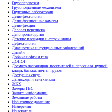
Грузоперевозки
Грузоподъемные механизмы
Грунтовые лаборатории
Дезинфектология
Дезинфекционные камеры
Дезинфекция
Деловая переписка
Делопроизводство
Детские площадки и аттракционы
Дефектология
Диагностика инфекционных заболеваний
Дизайн
Добыча нефти и газа
ДОПОГ
Досмотр пассажиров, посетителей и персонала, ручной
клади, багажа, почты, грузов
Доступная среда
Дымоходы и вентканалы
ЖКХ
Замеры ГВС
Защита информации
Земляные работы
Избыточное давление
Измерения
Изыскатели