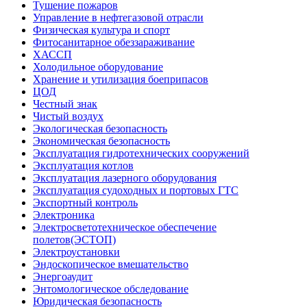
Тушение пожаров
Управление в нефтегазовой отрасли
Физическая культура и спорт
Фитосанитарное обеззараживание
ХАССП
Холодильное оборудование
Хранение и утилизация боеприпасов
ЦОД
Честный знак
Чистый воздух
Экологическая безопасность
Экономическая безопасность
Эксплуатация гидротехнических сооружений
Эксплуатация котлов
Эксплуатация лазерного оборудования
Эксплуатация судоходных и портовых ГТС
Экспортный контроль
Электроника
Электросветотехническое обеспечение
полетов(ЭСТОП)
Электроустановки
Эндоскопическое вмешательство
Энергоаудит
Энтомологическое обследование
Юридическая безопасность