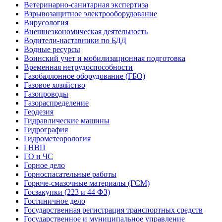
Ветеринарно-санитарная экспертиза
Взрывозащитное электрооборудование
Вирусология
Внешнеэкономическая деятельность
Водители-наставники по БДД
Водные ресурсы
Воинский учет и мобилизационная подготовка
Временная нетрудоспособности
Газобаллонное оборудование (ГБО)
Газовое хозяйство
Газопроводы
Газораспределение
Геодезия
Гидравлические машины
Гидрография
Гидрометеорология
ГНВП
ГО и ЧС
Горное дело
Горноспасательные работы
Горюче-смазочные материалы (ГСМ)
Госзакупки (223 и 44 ФЗ)
Гостиничное дело
Государственная регистрация транспортных средств
Государственное и муниципальное управление