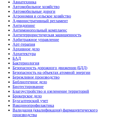
Авиатехника
Автомобильное хозяйство
Автомобильные дороги
Агрономия и сельское хозяйство
Административный регламент
Антидопинг
Антимонопольный комплаенс
Антитеррористическая защищенность
Арбитражное управление
Арт-терапия
Архивное дело
Архитектура
БАД
Бактериология
Безопасность дорожного движения (БДД)
Безопасность на объектах атомной энергии
Бережливое производство
Библиотечное дело
Биотестирование
Благоустройство и озеленение территорий
Брокерское дело
Бухгалтерский учет
Вакцинопрофилактика
Валидация (квалификация) фармацевтического
производства