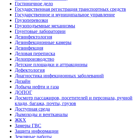
Гостиничное дело
Государственная регистрация транспортных средств
Государственное и муниципальное управление
Грузоперевозки
Грузоподъемные механизмы
Грунтовые лаборатории
Дезинфектология
Дезинфекционные камеры
Дезинфекция
Деловая переписка
Делопроизводство
Детские площадки и аттракционы
Дефектология
Диагностика инфекционных заболеваний
Дизайн
Добыча нефти и газа
ДОПОГ
Досмотр пассажиров, посетителей и персонала, ручной
клади, багажа, почты, грузов
Доступная среда
Дымоходы и вентканалы
ЖКХ
Замеры ГВС
Защита информации
Земляные работы