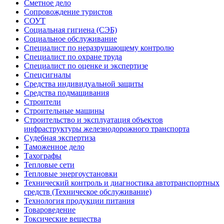
Сметное дело
Сопровождение туристов
СОУТ
Социальная гигиена (СЭБ)
Социальное обслуживание
Специалист по неразрушающему контролю
Специалист по охране труда
Специалист по оценке и экспертизе
Спецсигналы
Средства индивидуальной защиты
Средства подмащивания
Строители
Строительные машины
Строительство и эксплуатация объектов
инфраструктуры железнодорожного транспорта
Судебная экспертиза
Таможенное дело
Тахографы
Тепловые сети
Тепловые энергоустановки
Технический контроль и диагностика автотранспортных
средств (Техническое обслуживание)
Технология продукции питания
Товароведение
Токсические вещества