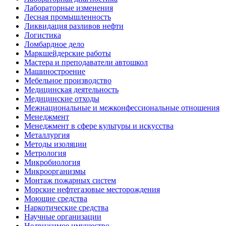
Лабораторные изменения
Лесная промышленность
Ликвидация разливов нефти
Логистика
Ломбардное дело
Маркшейдерские работы
Мастера и преподаватели автошкол
Машиностроение
Мебельное производство
Медицинская деятельность
Медицинские отходы
Межнациональные и межконфессиональные отношения
Менеджмент
Менеджмент в сфере культуры и искусства
Металлургия
Методы изоляции
Метрология
Микробиология
Микроорганизмы
Монтаж пожарных систем
Морские нефтегазовые месторождения
Моющие средства
Наркотические средства
Научные организации
Недвижимое имущество