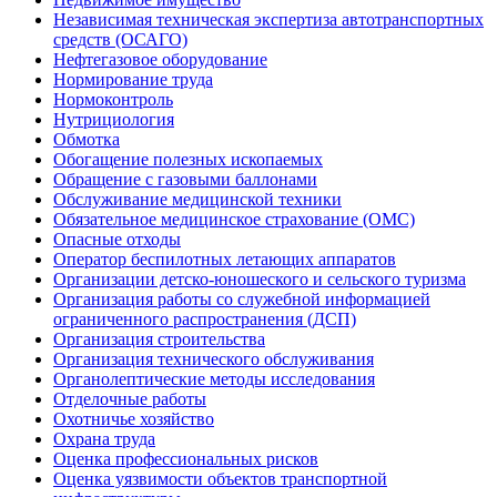
Независимая техническая экспертиза автотранспортных
средств (ОСАГО)
Нефтегазовое оборудование
Нормирование труда
Нормоконтроль
Нутрициология
Обмотка
Обогащение полезных ископаемых
Обращение с газовыми баллонами
Обслуживание медицинской техники
Обязательное медицинское страхование (ОМС)
Опасные отходы
Оператор беспилотных летающих аппаратов
Организации детско-юношеского и сельского туризма
Организация работы со служебной информацией
ограниченного распространения (ДСП)
Организация строительства
Организация технического обслуживания
Органолептические методы исследования
Отделочные работы
Охотничье хозяйство
Охрана труда
Оценка профессиональных рисков
Оценка уязвимости объектов транспортной