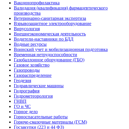
Вакцинопрофилактика
Валидация (квалификация) фармацевтического
производства
Ветеринарно-санитарная экспертиза
Взрывозащитное электрооборудование
Вирусология
Внешнеэкономическая деятельность
Водители-наставники по БДД
Водные ресурсы
Воинский учет и мобилизационная подготовка
Временная нетрудоспособности
Газобаллонное оборудование (ГБО)
Газовое хозяйство
Газопроводы
Газораспределение
Геодезия
Гидравлические машины
Гидрография
Гидрометеорология
ГНВП
ГО и ЧС
Горное дело
Горноспасательные работы
Горюче-смазочные материалы (ГСМ)
Госзакупки (223 и 44 ФЗ)