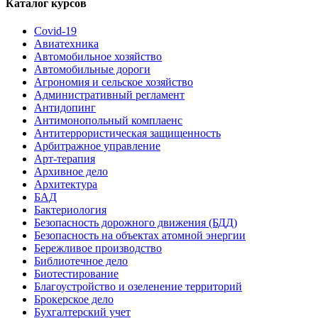
Каталог курсов
Covid-19
Авиатехника
Автомобильное хозяйство
Автомобильные дороги
Агрономия и сельское хозяйство
Административный регламент
Антидопинг
Антимонопольный комплаенс
Антитеррористическая защищенность
Арбитражное управление
Арт-терапия
Архивное дело
Архитектура
БАД
Бактериология
Безопасность дорожного движения (БДД)
Безопасность на объектах атомной энергии
Бережливое производство
Библиотечное дело
Биотестирование
Благоустройство и озеленение территорий
Брокерское дело
Бухгалтерский учет