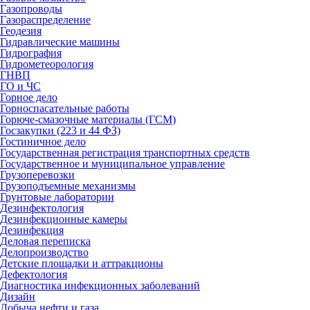
Газопроводы
Газораспределение
Геодезия
Гидравлические машины
Гидрография
Гидрометеорология
ГНВП
ГО и ЧС
Горное дело
Горноспасательные работы
Горюче-смазочные материалы (ГСМ)
Госзакупки (223 и 44 ФЗ)
Гостиничное дело
Государственная регистрация транспортных средств
Государственное и муниципальное управление
Грузоперевозки
Грузоподъемные механизмы
Грунтовые лаборатории
Дезинфектология
Дезинфекционные камеры
Дезинфекция
Деловая переписка
Делопроизводство
Детские площадки и аттракционы
Дефектология
Диагностика инфекционных заболеваний
Дизайн
Добыча нефти и газа