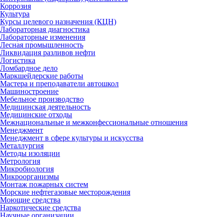
Коррозия
Культура
Курсы целевого назначения (КЦН)
Лабораторная диагностика
Лабораторные изменения
Лесная промышленность
Ликвидация разливов нефти
Логистика
Ломбардное дело
Маркшейдерские работы
Мастера и преподаватели автошкол
Машиностроение
Мебельное производство
Медицинская деятельность
Медицинские отходы
Межнациональные и межконфессиональные отношения
Менеджмент
Менеджмент в сфере культуры и искусства
Металлургия
Методы изоляции
Метрология
Микробиология
Микроорганизмы
Монтаж пожарных систем
Морские нефтегазовые месторождения
Моющие средства
Наркотические средства
Научные организации