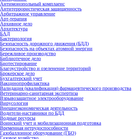
Антимонопольный комплаенс
Антитеррористическая защищенность
Арбитражное управление
Арт-терапия
Архивное дело
Архитектура
БАД
Бактериология
Безопасность дорожного движения (БДД)
Безопасность на объектах атомной энергии
Бережливое производство
Библиотечное дело
Биотестирование
Благоустройство и озеленение территорий
Брокерское дело
Бухгалтерский учет
Вакцинопрофилактика
Валидация (квалификация) фармацевтического производства
Ветеринарно-санитарная экспертиза
Взрывозащитное электрооборудование
Вирусология
Внешнеэкономическая деятельность
Водители-наставники по БДД
Водные ресурсы
Воинский учет и мобилизационная подготовка
Временная нетрудоспособности
Газобаллонное оборудование (ГБО)
Газовое хозяйство