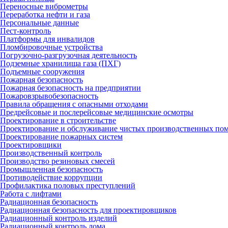
Переносные виброметры
Переработка нефти и газа
Персональные данные
Пест-контроль
Платформы для инвалидов
Пломбировочные устройства
Погрузочно-разгрузочная деятельность
Подземные хранилища газа (ПХГ)
Подъемные сооружения
Пожарная безопасность
Пожарная безопасность на предприятии
Пожаровзрывобезопасность
Правила обращения с опасными отходами
Предрейсовые и послерейсовые медицинские осмотры
Проектирование в строительстве
Проектирование и обслуживание чистых производственных по
Проектирование пожарных систем
Проектировщики
Производственный контроль
Производство резиновых смесей
Промышленная безопасность
Противодействие коррупции
Профилактика половых преступлений
Работа с лифтами
Радиационная безопасность
Радиационная безопасность для проектировщиков
Радиационный контроль изделий
Радиационный контроль лома