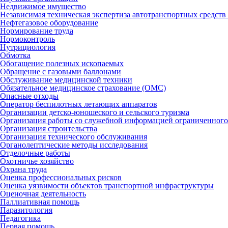
Недвижимое имущество
Независимая техническая экспертиза автотранспортных средст
Нефтегазовое оборудование
Нормирование труда
Нормоконтроль
Нутрициология
Обмотка
Обогащение полезных ископаемых
Обращение с газовыми баллонами
Обслуживание медицинской техники
Обязательное медицинское страхование (ОМС)
Опасные отходы
Оператор беспилотных летающих аппаратов
Организации детско-юношеского и сельского туризма
Организация работы со служебной информацией ограниченного
Организация строительства
Организация технического обслуживания
Органолептические методы исследования
Отделочные работы
Охотничье хозяйство
Охрана труда
Оценка профессиональных рисков
Оценка уязвимости объектов транспортной инфраструктуры
Оценочная деятельность
Паллиативная помощь
Паразитология
Педагогика
Первая помощь