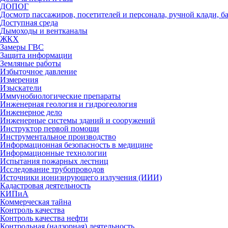
ДОПОГ
Досмотр пассажиров, посетителей и персонала, ручной клади, ба
Доступная среда
Дымоходы и вентканалы
ЖКХ
Замеры ГВС
Защита информации
Земляные работы
Избыточное давление
Измерения
Изыскатели
Иммунобиологические препараты
Инженерная геология и гидрогеология
Инженерное дело
Инженерные системы зданий и сооружений
Инструктор первой помощи
Инструментальное производство
Информационная безопасность в медицине
Информационные технологии
Испытания пожарных лестниц
Исследование трубопроводов
Источники ионизирующего излучения (ИИИ)
Кадастровая деятельность
КИПиА
Коммерческая тайна
Контроль качества
Контроль качества нефти
Контрольная (надзорная) деятельность