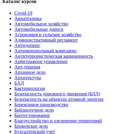
Каталог курсов
Covid-19
Авиатехника
Автомобильное хозяйство
Автомобильные дороги
Агрономия и сельское хозяйство
Административный регламент
Антидопинг
Антимонопольный комплаенс
Антитеррористическая защищенность
Арбитражное управление
Арт-терапия
Архивное дело
Архитектура
БАД
Бактериология
Безопасность дорожного движения (БДД)
Безопасность на объектах атомной энергии
Бережливое производство
Библиотечное дело
Биотестирование
Благоустройство и озеленение территорий
Брокерское дело
Бухгалтерский учет