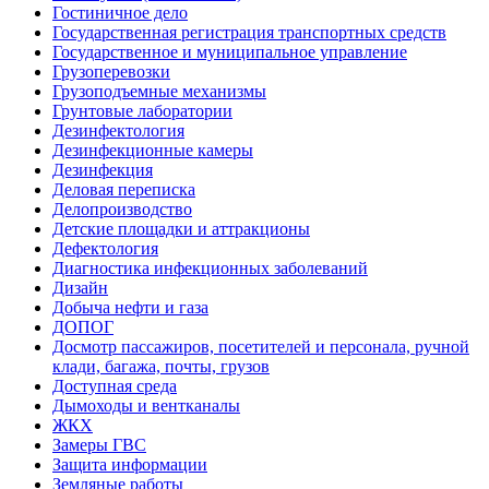
Гостиничное дело
Государственная регистрация транспортных средств
Государственное и муниципальное управление
Грузоперевозки
Грузоподъемные механизмы
Грунтовые лаборатории
Дезинфектология
Дезинфекционные камеры
Дезинфекция
Деловая переписка
Делопроизводство
Детские площадки и аттракционы
Дефектология
Диагностика инфекционных заболеваний
Дизайн
Добыча нефти и газа
ДОПОГ
Досмотр пассажиров, посетителей и персонала, ручной
клади, багажа, почты, грузов
Доступная среда
Дымоходы и вентканалы
ЖКХ
Замеры ГВС
Защита информации
Земляные работы