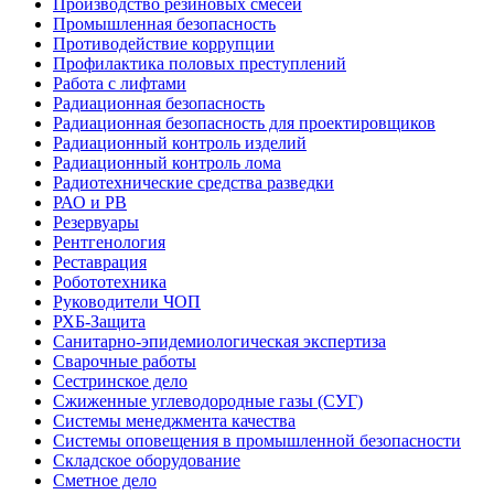
Производство резиновых смесей
Промышленная безопасность
Противодействие коррупции
Профилактика половых преступлений
Работа с лифтами
Радиационная безопасность
Радиационная безопасность для проектировщиков
Радиационный контроль изделий
Радиационный контроль лома
Радиотехнические средства разведки
РАО и РВ
Резервуары
Рентгенология
Реставрация
Робототехника
Руководители ЧОП
РХБ-Защита
Санитарно-эпидемиологическая экспертиза
Сварочные работы
Сестринское дело
Сжиженные углеводородные газы (СУГ)
Системы менеджмента качества
Системы оповещения в промышленной безопасности
Складское оборудование
Сметное дело