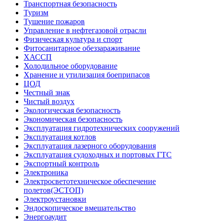
Транспортная безопасность
Туризм
Тушение пожаров
Управление в нефтегазовой отрасли
Физическая культура и спорт
Фитосанитарное обеззараживание
ХАССП
Холодильное оборудование
Хранение и утилизация боеприпасов
ЦОД
Честный знак
Чистый воздух
Экологическая безопасность
Экономическая безопасность
Эксплуатация гидротехнических сооружений
Эксплуатация котлов
Эксплуатация лазерного оборудования
Эксплуатация судоходных и портовых ГТС
Экспортный контроль
Электроника
Электросветотехническое обеспечение
полетов(ЭСТОП)
Электроустановки
Эндоскопическое вмешательство
Энергоаудит