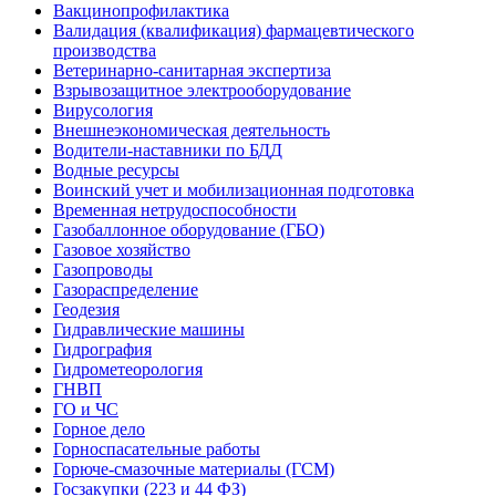
Вакцинопрофилактика
Валидация (квалификация) фармацевтического
производства
Ветеринарно-санитарная экспертиза
Взрывозащитное электрооборудование
Вирусология
Внешнеэкономическая деятельность
Водители-наставники по БДД
Водные ресурсы
Воинский учет и мобилизационная подготовка
Временная нетрудоспособности
Газобаллонное оборудование (ГБО)
Газовое хозяйство
Газопроводы
Газораспределение
Геодезия
Гидравлические машины
Гидрография
Гидрометеорология
ГНВП
ГО и ЧС
Горное дело
Горноспасательные работы
Горюче-смазочные материалы (ГСМ)
Госзакупки (223 и 44 ФЗ)