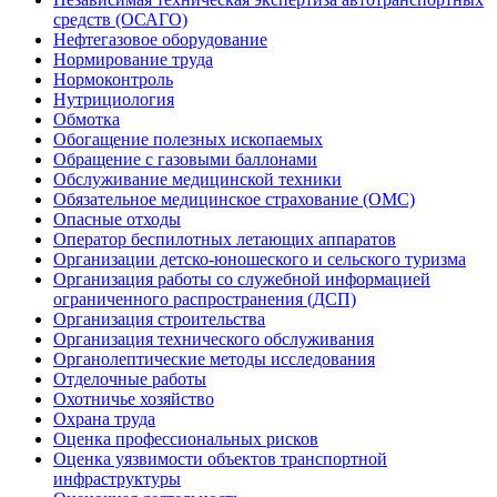
средств (ОСАГО)
Нефтегазовое оборудование
Нормирование труда
Нормоконтроль
Нутрициология
Обмотка
Обогащение полезных ископаемых
Обращение с газовыми баллонами
Обслуживание медицинской техники
Обязательное медицинское страхование (ОМС)
Опасные отходы
Оператор беспилотных летающих аппаратов
Организации детско-юношеского и сельского туризма
Организация работы со служебной информацией
ограниченного распространения (ДСП)
Организация строительства
Организация технического обслуживания
Органолептические методы исследования
Отделочные работы
Охотничье хозяйство
Охрана труда
Оценка профессиональных рисков
Оценка уязвимости объектов транспортной
инфраструктуры