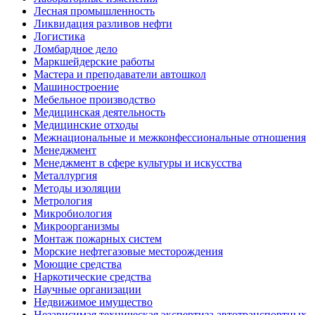
Лесная промышленность
Ликвидация разливов нефти
Логистика
Ломбардное дело
Маркшейдерские работы
Мастера и преподаватели автошкол
Машиностроение
Мебельное производство
Медицинская деятельность
Медицинские отходы
Межнациональные и межконфессиональные отношения
Менеджмент
Менеджмент в сфере культуры и искусства
Металлургия
Методы изоляции
Метрология
Микробиология
Микроорганизмы
Монтаж пожарных систем
Морские нефтегазовые месторождения
Моющие средства
Наркотические средства
Научные организации
Недвижимое имущество
Независимая техническая экспертиза автотранспортных