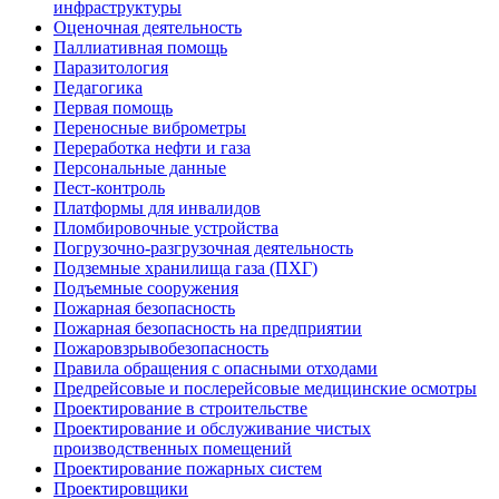
инфраструктуры
Оценочная деятельность
Паллиативная помощь
Паразитология
Педагогика
Первая помощь
Переносные виброметры
Переработка нефти и газа
Персональные данные
Пест-контроль
Платформы для инвалидов
Пломбировочные устройства
Погрузочно-разгрузочная деятельность
Подземные хранилища газа (ПХГ)
Подъемные сооружения
Пожарная безопасность
Пожарная безопасность на предприятии
Пожаровзрывобезопасность
Правила обращения с опасными отходами
Предрейсовые и послерейсовые медицинские осмотры
Проектирование в строительстве
Проектирование и обслуживание чистых
производственных помещений
Проектирование пожарных систем
Проектировщики