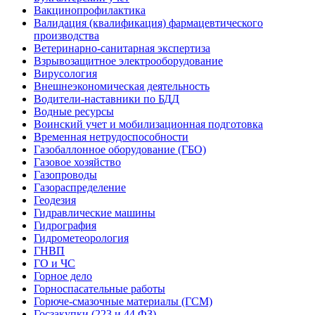
Вакцинопрофилактика
Валидация (квалификация) фармацевтического
производства
Ветеринарно-санитарная экспертиза
Взрывозащитное электрооборудование
Вирусология
Внешнеэкономическая деятельность
Водители-наставники по БДД
Водные ресурсы
Воинский учет и мобилизационная подготовка
Временная нетрудоспособности
Газобаллонное оборудование (ГБО)
Газовое хозяйство
Газопроводы
Газораспределение
Геодезия
Гидравлические машины
Гидрография
Гидрометеорология
ГНВП
ГО и ЧС
Горное дело
Горноспасательные работы
Горюче-смазочные материалы (ГСМ)
Госзакупки (223 и 44 ФЗ)