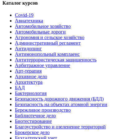
Каталог курсов
Covid-19
Авиатехника
Автомобильное хозяйство
Автомобильные дороги
Агрономия и сельское хозяйство
Административный регламент
Антидопинг
Антимонопольный комплаенс
Антитеррористическая защищенность
Арбитражное управление
Арт-терапия
Архивное дело
Архитектура
БАД
Бактериология
Безопасность дорожного движения (БДД)
Безопасность на объектах атомной энергии
Бережливое производство
Библиотечное дело
Биотестирование
Благоустройство и озеленение территорий
Брокерское дело
Бухгалтерский учет