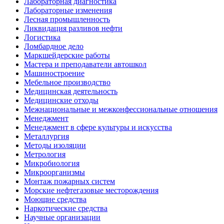
Лабораторная диагностика
Лабораторные изменения
Лесная промышленность
Ликвидация разливов нефти
Логистика
Ломбардное дело
Маркшейдерские работы
Мастера и преподаватели автошкол
Машиностроение
Мебельное производство
Медицинская деятельность
Медицинские отходы
Межнациональные и межконфессиональные отношения
Менеджмент
Менеджмент в сфере культуры и искусства
Металлургия
Методы изоляции
Метрология
Микробиология
Микроорганизмы
Монтаж пожарных систем
Морские нефтегазовые месторождения
Моющие средства
Наркотические средства
Научные организации