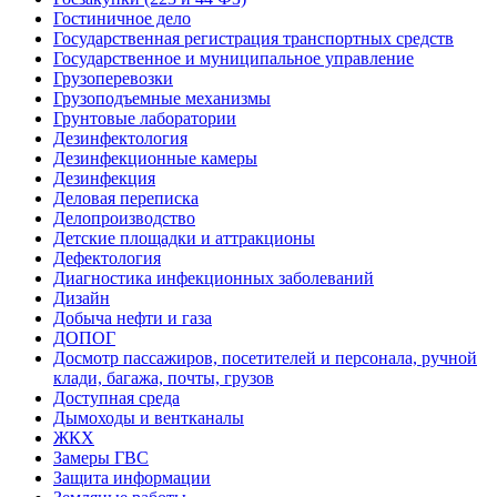
Гостиничное дело
Государственная регистрация транспортных средств
Государственное и муниципальное управление
Грузоперевозки
Грузоподъемные механизмы
Грунтовые лаборатории
Дезинфектология
Дезинфекционные камеры
Дезинфекция
Деловая переписка
Делопроизводство
Детские площадки и аттракционы
Дефектология
Диагностика инфекционных заболеваний
Дизайн
Добыча нефти и газа
ДОПОГ
Досмотр пассажиров, посетителей и персонала, ручной
клади, багажа, почты, грузов
Доступная среда
Дымоходы и вентканалы
ЖКХ
Замеры ГВС
Защита информации