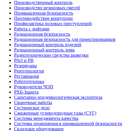
Производственный контроль
Производство резиновых смесей
Промышленная безопасность
Противодействие коррупции
Профилактика половых преступлений
Работа с лифтами
Радиационная безопасность
Радиационная безопасность для проектировщиков
Радиационный контроль изделий
Радиационный контроль лома
Радиотехнические средства разведки
РАО и РВ
Резервуары
Рентгенология
Реставрация
Робототехника
Руководители ЧОП
РХБ-Защита
Санитарно-эпидемиологическая экспертиза
Сварочные работы
Сестринское дело
Сжиженные углеводородные газы (СУГ)
Системы менеджмента качества
Системы оповещения в промышленной безопасности
Складское оборудование