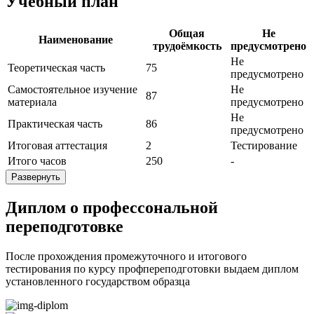
Учебный план
Общая
Не
Наименование
трудоёмкость
предусмотрено
Не
Теоретическая часть
75
предусмотрено
Самостоятельное изучение
Не
87
материала
предусмотрено
Не
Практическая часть
86
предусмотрено
Итоговая аттестация
2
Тестирование
Итого часов
250
-
Развернуть
Диплом о профессональной
переподготовке
После прохождения промежуточного и итогового
тестирования по курсу профпереподготовки выдаем диплом
установленного государством образца