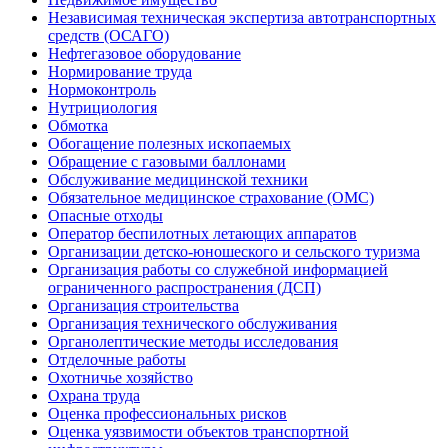
Независимая техническая экспертиза автотранспортных
средств (ОСАГО)
Нефтегазовое оборудование
Нормирование труда
Нормоконтроль
Нутрициология
Обмотка
Обогащение полезных ископаемых
Обращение с газовыми баллонами
Обслуживание медицинской техники
Обязательное медицинское страхование (ОМС)
Опасные отходы
Оператор беспилотных летающих аппаратов
Организации детско-юношеского и сельского туризма
Организация работы со служебной информацией
ограниченного распространения (ДСП)
Организация строительства
Организация технического обслуживания
Органолептические методы исследования
Отделочные работы
Охотничье хозяйство
Охрана труда
Оценка профессиональных рисков
Оценка уязвимости объектов транспортной