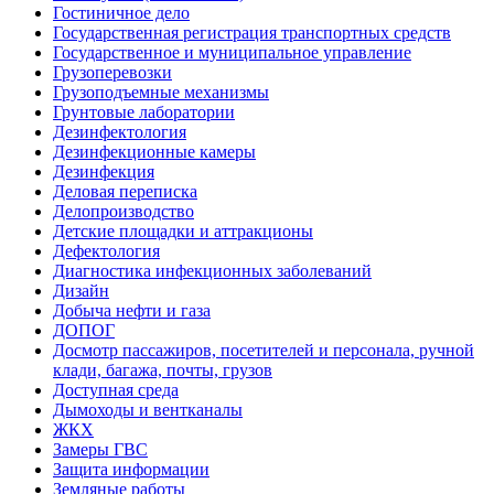
Гостиничное дело
Государственная регистрация транспортных средств
Государственное и муниципальное управление
Грузоперевозки
Грузоподъемные механизмы
Грунтовые лаборатории
Дезинфектология
Дезинфекционные камеры
Дезинфекция
Деловая переписка
Делопроизводство
Детские площадки и аттракционы
Дефектология
Диагностика инфекционных заболеваний
Дизайн
Добыча нефти и газа
ДОПОГ
Досмотр пассажиров, посетителей и персонала, ручной
клади, багажа, почты, грузов
Доступная среда
Дымоходы и вентканалы
ЖКХ
Замеры ГВС
Защита информации
Земляные работы