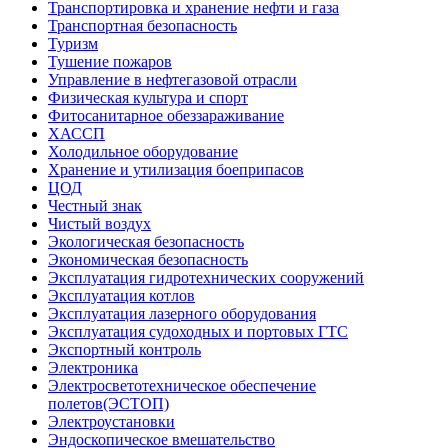
Транспортировка и хранение нефти и газа
Транспортная безопасность
Туризм
Тушение пожаров
Управление в нефтегазовой отрасли
Физическая культура и спорт
Фитосанитарное обеззараживание
ХАССП
Холодильное оборудование
Хранение и утилизация боеприпасов
ЦОД
Честный знак
Чистый воздух
Экологическая безопасность
Экономическая безопасность
Эксплуатация гидротехнических сооружений
Эксплуатация котлов
Эксплуатация лазерного оборудования
Эксплуатация судоходных и портовых ГТС
Экспортный контроль
Электроника
Электросветотехническое обеспечение
полетов(ЭСТОП)
Электроустановки
Эндоскопическое вмешательство