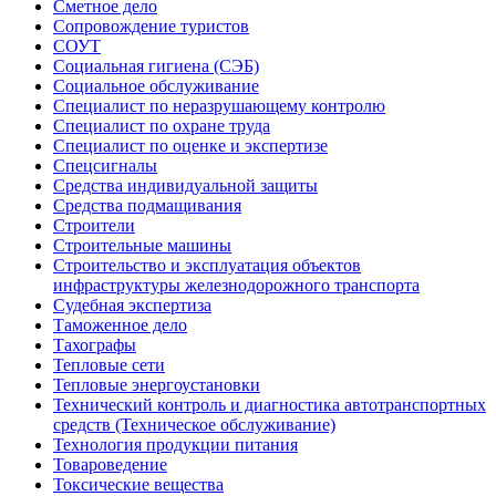
Сметное дело
Сопровождение туристов
СОУТ
Социальная гигиена (СЭБ)
Социальное обслуживание
Специалист по неразрушающему контролю
Специалист по охране труда
Специалист по оценке и экспертизе
Спецсигналы
Средства индивидуальной защиты
Средства подмащивания
Строители
Строительные машины
Строительство и эксплуатация объектов
инфраструктуры железнодорожного транспорта
Судебная экспертиза
Таможенное дело
Тахографы
Тепловые сети
Тепловые энергоустановки
Технический контроль и диагностика автотранспортных
средств (Техническое обслуживание)
Технология продукции питания
Товароведение
Токсические вещества