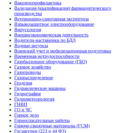
Вакцинопрофилактика
Валидация (квалификация) фармацевтического
производства
Ветеринарно-санитарная экспертиза
Взрывозащитное электрооборудование
Вирусология
Внешнеэкономическая деятельность
Водители-наставники по БДД
Водные ресурсы
Воинский учет и мобилизационная подготовка
Временная нетрудоспособности
Газобаллонное оборудование (ГБО)
Газовое хозяйство
Газопроводы
Газораспределение
Геодезия
Гидравлические машины
Гидрография
Гидрометеорология
ГНВП
ГО и ЧС
Горное дело
Горноспасательные работы
Горюче-смазочные материалы (ГСМ)
Госзакупки (223 и 44 ФЗ)