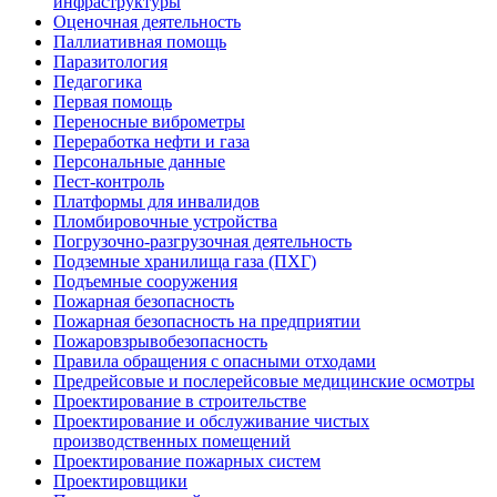
инфраструктуры
Оценочная деятельность
Паллиативная помощь
Паразитология
Педагогика
Первая помощь
Переносные виброметры
Переработка нефти и газа
Персональные данные
Пест-контроль
Платформы для инвалидов
Пломбировочные устройства
Погрузочно-разгрузочная деятельность
Подземные хранилища газа (ПХГ)
Подъемные сооружения
Пожарная безопасность
Пожарная безопасность на предприятии
Пожаровзрывобезопасность
Правила обращения с опасными отходами
Предрейсовые и послерейсовые медицинские осмотры
Проектирование в строительстве
Проектирование и обслуживание чистых
производственных помещений
Проектирование пожарных систем
Проектировщики