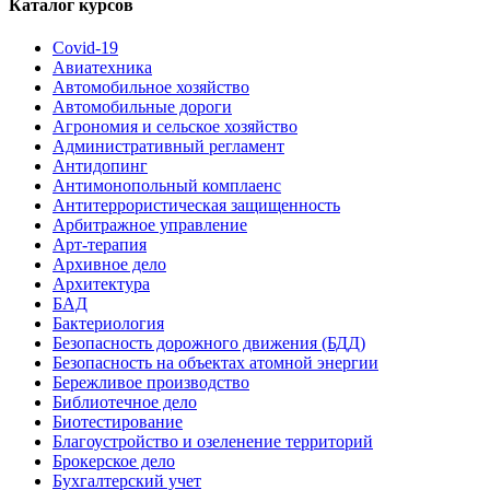
Каталог курсов
Covid-19
Авиатехника
Автомобильное хозяйство
Автомобильные дороги
Агрономия и сельское хозяйство
Административный регламент
Антидопинг
Антимонопольный комплаенс
Антитеррористическая защищенность
Арбитражное управление
Арт-терапия
Архивное дело
Архитектура
БАД
Бактериология
Безопасность дорожного движения (БДД)
Безопасность на объектах атомной энергии
Бережливое производство
Библиотечное дело
Биотестирование
Благоустройство и озеленение территорий
Брокерское дело
Бухгалтерский учет