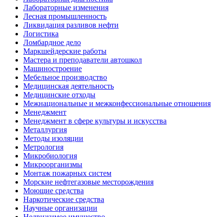
Лабораторные изменения
Лесная промышленность
Ликвидация разливов нефти
Логистика
Ломбардное дело
Маркшейдерские работы
Мастера и преподаватели автошкол
Машиностроение
Мебельное производство
Медицинская деятельность
Медицинские отходы
Межнациональные и межконфессиональные отношения
Менеджмент
Менеджмент в сфере культуры и искусства
Металлургия
Методы изоляции
Метрология
Микробиология
Микроорганизмы
Монтаж пожарных систем
Морские нефтегазовые месторождения
Моющие средства
Наркотические средства
Научные организации
Недвижимое имущество