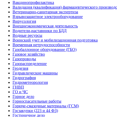
Вакцинопрофилактика
Валидация (квалификация) фармацевтического производс
Ветеринарно-санитарная экспертиза
Взрывозащитное электрооборудование
Вирусология
Внешнеэкономическая деятельность
Водители-наставники по БДД
Водные ресурсы
Воинский учет и мобилизационная подготовка
Временная нетрудоспособности
Газобаллонное оборудование (ГБО)
Газовое хозяйство
Газопроводы
Газораспределение
Геодезия
Гидравлические машины
Гидрография
Гидрометеорология
ГНВП
ГО и ЧС
Горное дело
Горноспасательные работы
Горюче-смазочные материалы (ГСМ)
Госзакупки (223 и 44 ФЗ)
Гостиничное дело