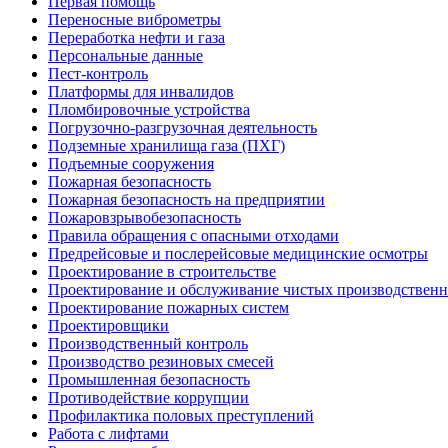
Первая помощь
Переносные виброметры
Переработка нефти и газа
Персональные данные
Пест-контроль
Платформы для инвалидов
Пломбировочные устройства
Погрузочно-разгрузочная деятельность
Подземные хранилища газа (ПХГ)
Подъемные сооружения
Пожарная безопасность
Пожарная безопасность на предприятии
Пожаровзрывобезопасность
Правила обращения с опасными отходами
Предрейсовые и послерейсовые медицинские осмотры
Проектирование в строительстве
Проектирование и обслуживание чистых производствен
Проектирование пожарных систем
Проектировщики
Производственный контроль
Производство резиновых смесей
Промышленная безопасность
Противодействие коррупции
Профилактика половых преступлений
Работа с лифтами