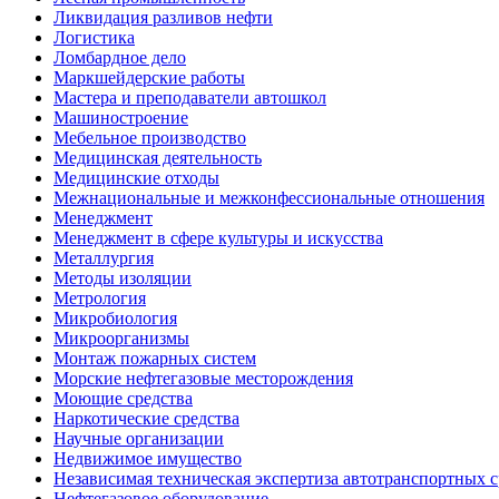
Ликвидация разливов нефти
Логистика
Ломбардное дело
Маркшейдерские работы
Мастера и преподаватели автошкол
Машиностроение
Мебельное производство
Медицинская деятельность
Медицинские отходы
Межнациональные и межконфессиональные отношения
Менеджмент
Менеджмент в сфере культуры и искусства
Металлургия
Методы изоляции
Метрология
Микробиология
Микроорганизмы
Монтаж пожарных систем
Морские нефтегазовые месторождения
Моющие средства
Наркотические средства
Научные организации
Недвижимое имущество
Независимая техническая экспертиза автотранспортных 
Нефтегазовое оборудование