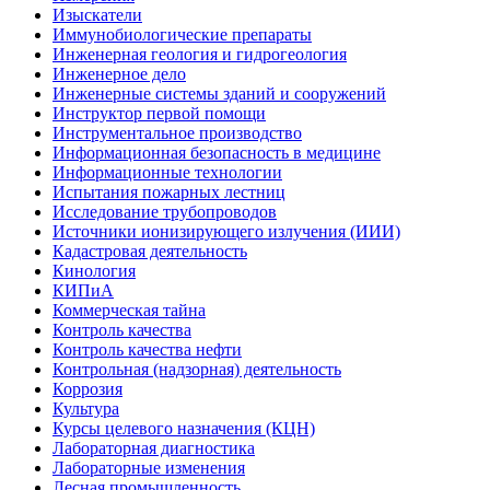
Изыскатели
Иммунобиологические препараты
Инженерная геология и гидрогеология
Инженерное дело
Инженерные системы зданий и сооружений
Инструктор первой помощи
Инструментальное производство
Информационная безопасность в медицине
Информационные технологии
Испытания пожарных лестниц
Исследование трубопроводов
Источники ионизирующего излучения (ИИИ)
Кадастровая деятельность
Кинология
КИПиА
Коммерческая тайна
Контроль качества
Контроль качества нефти
Контрольная (надзорная) деятельность
Коррозия
Культура
Курсы целевого назначения (КЦН)
Лабораторная диагностика
Лабораторные изменения
Лесная промышленность