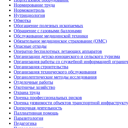
Нормирование труда
Нормоконтроль
Нутрициология
Обмотка
Обогащение полезных ископаемых
Обращение с газовыми баллонами
Обслуживание медицинской техники
Обязательное медицинское страхование (ОМС)
Опасные отходы
Оператор беспилотных летающих аппаратов
Организации детско-юношеского и сельского туризма
Организация работы со служебной информацией огранич
Организация строительства
Организация технического обслуживания
Органолептические методы исследования
Отделочные работы
Охотничье хозяйство
Охрана труда
Оценка профессиональных рисков
Оценка уязвимости объектов транспортной инфраструкт
Оценочная деятельность
Паллиативная помощь
Паразитология
Педагогика