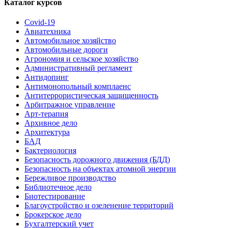
Каталог курсов
Covid-19
Авиатехника
Автомобильное хозяйство
Автомобильные дороги
Агрономия и сельское хозяйство
Административный регламент
Антидопинг
Антимонопольный комплаенс
Антитеррористическая защищенность
Арбитражное управление
Арт-терапия
Архивное дело
Архитектура
БАД
Бактериология
Безопасность дорожного движения (БДД)
Безопасность на объектах атомной энергии
Бережливое производство
Библиотечное дело
Биотестирование
Благоустройство и озеленение территорий
Брокерское дело
Бухгалтерский учет